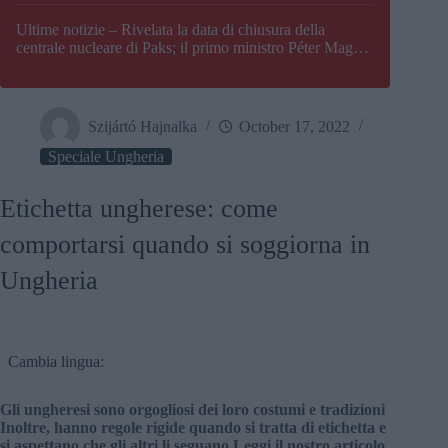
Paks
Ultime notizie – Rivelata la data di chiusura della
centrale nucleare di Paks; il primo ministro Péter Magyar
afferma che l’Ungheria potrebbe trovarsi ad affrontare
una crisi energetica
Szijártó Hajnalka
October 17, 2022
Speciale Ungheria
Etichetta ungherese: come
comportarsi quando si soggiorna in
Ungheria
Cambia lingua:
Gli ungheresi sono orgogliosi dei loro costumi e tradizioni
Inoltre, hanno regole rigide quando si tratta di etichetta e
si aspettano che gli altri li seguano Leggi il nostro articolo