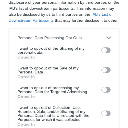
casa, l’ospite accoglie personalmente tutti gli ospiti in arrivo e
disclosure of your personal information by third parties on the
garantisce che gli ospiti bevano immediatamente. Mentre gli
IAB’s list of downstream participants. This information may
ospiti se ne vanno, l’ospite esprime quanto è grato che gli
also be disclosed by us to third parties on the
IAB’s List of
ospiti abbiano accettato l’invito.
Downstream Participants
that may further disclose it to other
third parties.
Please note that this website/app uses one or more Google
Personal Data Processing Opt Outs
Leggi anche
services and may gather and store information including but
Le più belle parole ungheresi
not limited to your visit or usage behaviour. You may click to
I want to opt-out of the Sharing of my
personal data.
grant or deny consent to Google and its third-party tags to
Opted In
use your data for below specified purposes in below Google
consent section.
I want to opt-out of the Sale of my
Personal Data.
Opted In
Tags
#
folklore ungherese
#
tradizione
#
ungheria
#
visita
I want to opt-out of processing my
Leave a Reply
Personal Data for Targeted Advertising.
Opted In
Your email address will not be published.
Required fields are marked
*
I want to opt-out of Collection, Use,
Retention, Sale, and/or Sharing of my
Name
*
Personal Data that Is Unrelated with the
Purposes for which it was collected.
Opted In
Email
*