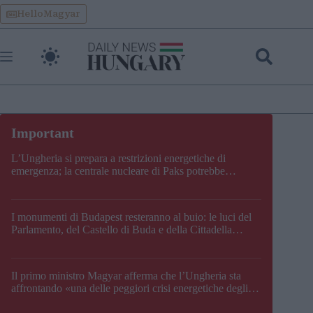
Skip
HelloMagyar
to
content
L’Ungheria si prepara a restrizioni energetiche di
emergenza; la centrale nucleare di Paks potrebbe
chiudere questo fine settimana
I monumenti di Budapest resteranno al buio: le luci del
Parlamento, del Castello di Buda e della Cittadella
verranno spente
Il primo ministro Magyar afferma che l’Ungheria sta
affrontando «una delle peggiori crisi energetiche degli
ultimi decenni» e comunica la nuova data di chiusura di