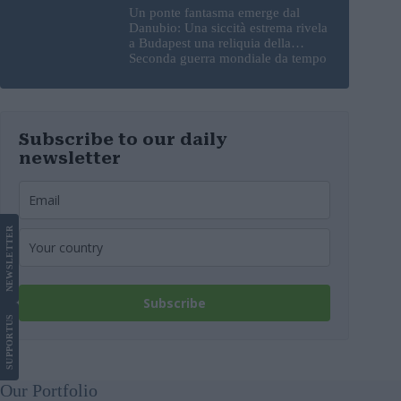
Un ponte fantasma emerge dal
Danubio: Una siccità estrema rivela
a Budapest una reliquia della
Seconda guerra mondiale da tempo
perduta
Subscribe to our daily
newsletter
LETTER
NEWS
Subscribe
US
SUPPORT
Our Portfolio