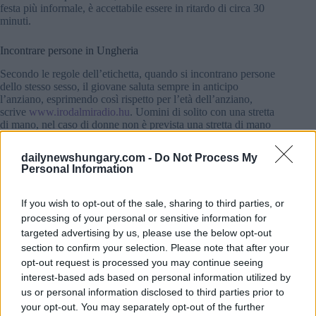
festa più informale, è accettabile essere in ritardo di circa 30
minuti.
Incontrare persone in Ungheria
Secondo le regole dell’etichetta, quando si incontrano persone
dello stesso sesso, il giovane saluta sempre in anticipo
l’anziano, esprimendo così rispetto per l’età dell’anziano,
scrive
www.irodalmiradio.hu
. Uomini di solito con una stretta
di mano, nel caso di donne non è prevista una stretta di mano
Secondo le regole del protocollo, è necessario introdurre
(l’uomo) la posizione alla donna, (la persona più anziana) la
dailynewshungary.com -
Do Not Process My
persona più giovane, saluta il percorso inferiore/percorso di
Personal Information
rango a quello superiore, (l’arrivo) più tardi alla persona già
presente, tenendo conto delle regole precedenti.
If you wish to opt-out of the sale, sharing to third parties, or
Leggi anche:
La storia della lingua ungherese
processing of your personal or sensitive information for
targeted advertising by us, please use the below opt-out
L’ospitalità ungherese
section to confirm your selection. Please note that after your
opt-out request is processed you may continue seeing
Mangiare e bere sono sempre considerate occasioni speciali
interest-based ads based on personal information utilized by
per gli ungheresi. Non importa se si tratta di pranzo o cena,
us or personal information disclosed to third parties prior to
agli ungheresi piace organizzare l’evento per assicurarsi che
your opt-out. You may separately opt-out of the further
tutto sia appropriato per l’occasione. Quando si fa il catering a