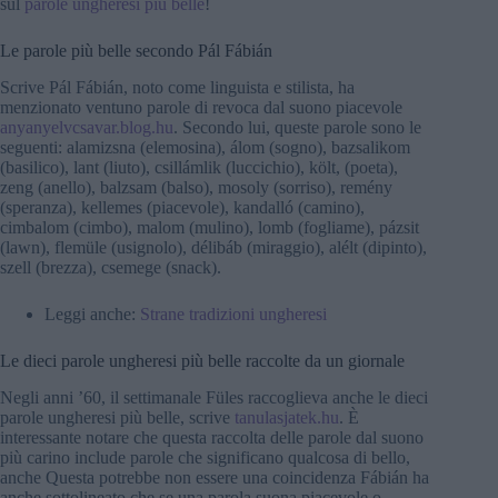
sul
parole ungheresi più belle
!
Le parole più belle secondo Pál Fábián
Scrive Pál Fábián, noto come linguista e stilista, ha
menzionato ventuno parole di revoca dal suono piacevole
anyanyelvcsavar.blog.hu
. Secondo lui, queste parole sono le
seguenti: alamizsna (elemosina), álom (sogno), bazsalikom
(basilico), lant (liuto), csillámlik (luccichio), költ, (poeta),
zeng (anello), balzsam (balso), mosoly (sorriso), remény
(speranza), kellemes (piacevole), kandalló (camino),
cimbalom (cimbo), malom (mulino), lomb (fogliame), pázsit
(lawn), flemüle (usignolo), délibáb (miraggio), alélt (dipinto),
szell (brezza), csemege (snack).
Leggi anche:
Strane tradizioni ungheresi
Le dieci parole ungheresi più belle raccolte da un giornale
Negli anni ’60, il settimanale Füles raccoglieva anche le dieci
parole ungheresi più belle, scrive
tanulasjatek.hu
. È
interessante notare che questa raccolta delle parole dal suono
più carino include parole che significano qualcosa di bello,
anche Questa potrebbe non essere una coincidenza Fábián ha
anche sottolineato che se una parola suona piacevole o