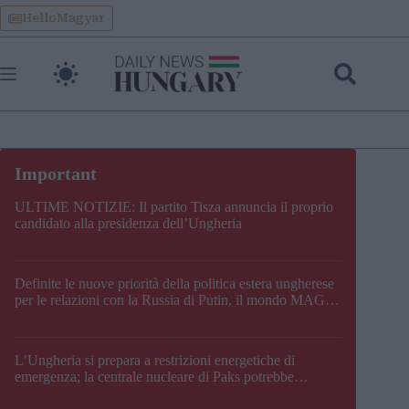
Skip
HelloMagyar
to
content
ULTIME NOTIZIE: Il partito Tisza annuncia il proprio
candidato alla presidenza dell’Ungheria
Definite le nuove priorità della politica estera ungherese
per le relazioni con la Russia di Putin, il mondo MAGA,
l’UE, il V4, la NATO e i Balcani
L’Ungheria si prepara a restrizioni energetiche di
emergenza; la centrale nucleare di Paks potrebbe
chiudere questo fine settimana