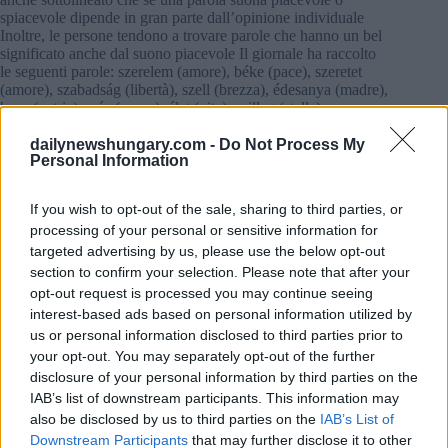
spiacevole dipende in gran parte dall’opinione individuale
Inoltre, le persone tendono a trovare parole che hanno un bel
significato anche dal suono piacevole Il giornale ha raccolto
le seguenti parole: szerelem (amore), béke (pace), szeretet
(amore), szabadság (libertà), szell (brezza), édesanya (madre),
haza (patria), szív (cuore), élet (vita), csillag (stella).
dailynewshungary.com -
Do Not Process My
Leggi anche:
Le espressioni ungheresi più divertenti
Personal Information
Cosa ne pensano gli adolescenti?
If you wish to opt-out of the sale, sharing to third parties, or
Mária Laczkó ha condotto un sondaggio tra tutte e quattro le
processing of your personal or sensitive information for
classi (tra i 15-18 anni) in una scuola secondaria professionale
targeted advertising by us, please use the below opt-out
alla periferia di Budapest. Ha scoperto che gli adolescenti
section to confirm your selection. Please note that after your
credono che le parole ungheresi più belle siano szerelem
opt-out request is processed you may continue seeing
(amore), család (famiglia), szeretet (amore), gyönyör³ (bello),
interest-based ads based on personal information utilized by
szép (carino), szeretlek (ti amo), virág (fiore), barátság
(amicizia), anya (madre), csodálatos (meraviglioso), kedves
us or personal information disclosed to third parties prior to
(carino, gentile).
your opt-out. You may separately opt-out of the further
disclosure of your personal information by third parties on the
IAB’s list of downstream participants. This information may
Leggi anche
also be disclosed by us to third parties on the
IAB’s List of
Downstream Participants
that may further disclose it to other
Etichetta ungherese: come comportarsi