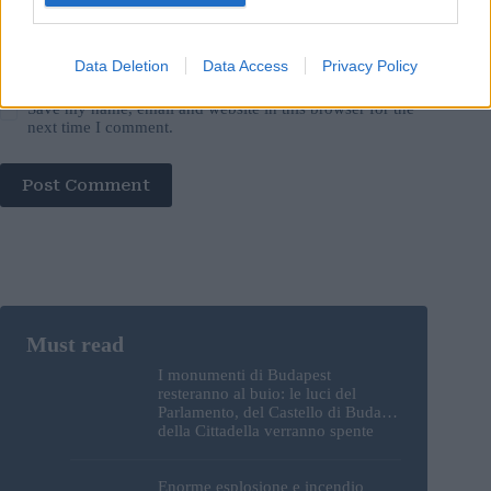
Data Deletion
Data Access
Privacy Policy
Save my name, email and website in this browser for the
next time I comment.
Post Comment
I monumenti di Budapest
resteranno al buio: le luci del
Parlamento, del Castello di Buda e
della Cittadella verranno spente
Enorme esplosione e incendio