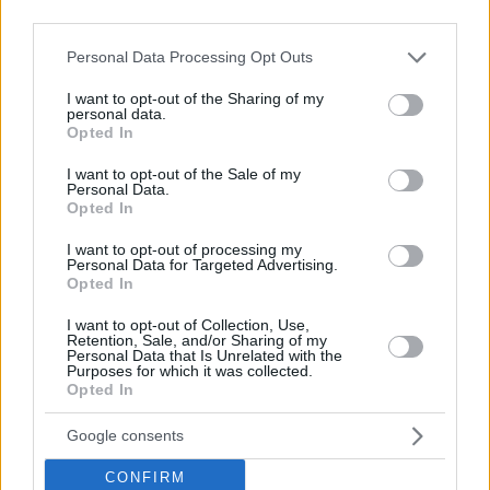
third parties.
quando si soggiorna in Ungheria
Please note that this website/app uses one or more Google
Personal Data Processing Opt Outs
services and may gather and store information including but
not limited to your visit or usage behaviour. You may click to
I want to opt-out of the Sharing of my
personal data.
grant or deny consent to Google and its third-party tags to
Tags
Opted In
use your data for below specified purposes in below Google
#
folklore ungherese
#
lingua
#
ungheria
consent section.
I want to opt-out of the Sale of my
Leave a Reply
Personal Data.
Opted In
Your email address will not be published.
Required fields are marked
*
I want to opt-out of processing my
Name
*
Personal Data for Targeted Advertising.
Opted In
Email
*
I want to opt-out of Collection, Use,
Retention, Sale, and/or Sharing of my
Personal Data that Is Unrelated with the
Website
Purposes for which it was collected.
Opted In
Add Comment
*
Google consents
CONFIRM