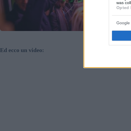
was col
Opted 
Google 
Ed ecco un video: