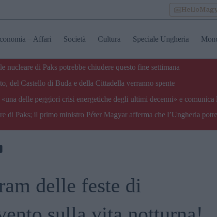
HelloMag
conomia – Affari
Società
Cultura
Speciale Ungheria
Mon
ale nucleare di Paks potrebbe chiudere questo fine settimana
o, del Castello di Buda e della Cittadella verranno spente
«una delle peggiori crisi energetiche degli ultimi decenni» e comunica 
are di Paks; il primo ministro Péter Magyar afferma che l’Ungheria potre
m delle feste di
ento sulla vita notturna!