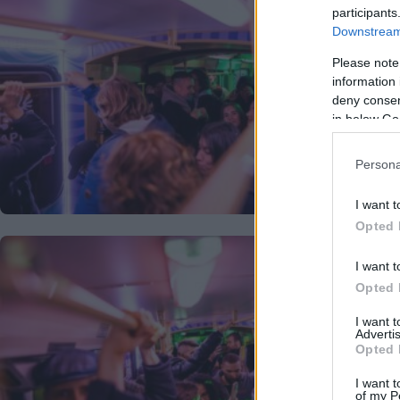
participants
Downstream 
Please note
information 
deny consent
in below Go
Persona
I want t
Opted 
I want t
Opted 
I want 
Advertis
Opted 
I want t
of my P