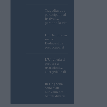
Parlamento, del
Castello di
Buda e della
Tragedia: due
Cittadella
partecipanti al
verranno
festival
spente
perdono la vita
all’Ozora
Festival in
Ungheria
Un Danubio in
secca:
Budapest deve
preoccuparsi
del proprio
approvvigiona
mento idrico?
L’Ungheria si
Un esperto
prepara a
mette in luce
restrizioni
un fatto
energetiche di
sorprendente
emergenza; la
centrale
nucleare di
In Ungheria
Paks potrebbe
sono stati
chiudere
nuovamente
questo fine
battuti diversi
settimana
record di
caldo; buone