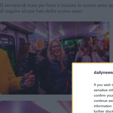
Il servizio di tram per feste è iniziato lo scorso anno
di seguito alcune foto dello scorso anno:
dailynew
If you wish 
sensitive in
confirm you
continue se
information 
further disc