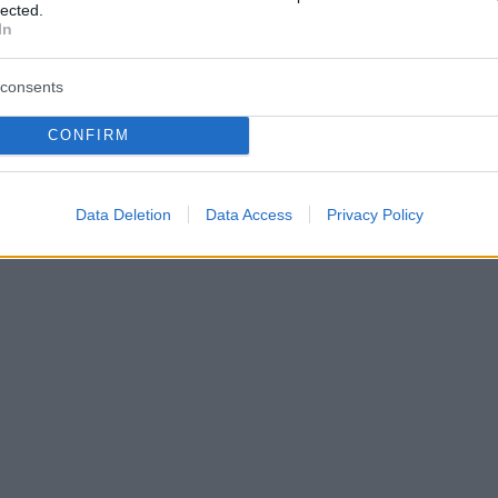
lected.
In
consents
CONFIRM
Data Deletion
Data Access
Privacy Policy