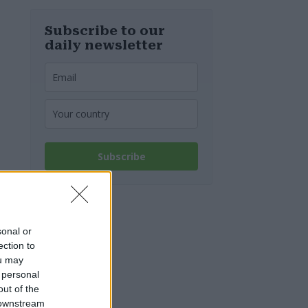
notizie
riguardo
all’approvvigio
Subscribe to our
namento di
daily newsletter
acqua potabile
Subscribe
sonal or
ection to
ou may
 personal
out of the
 downstream