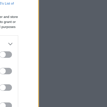
B’s List of
er and store
to grant or
ed purposes