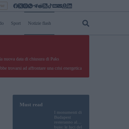
yar
do
Sport
Notizie flash
la nuova data di chiusura di Paks
bbe trovarsi ad affrontare una crisi energetica
I monumenti di
Budapest
resteranno al
buio: le luci del