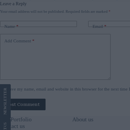
Leave a Reply
Your email address will not be published.
Required fields are marked
*
Name
*
Email
*
Add Comment
*
Save my name, email and website in this browser for the next time
LETTER
Post Comment
NEWS
Our Portfolio
About us
US
Contact us