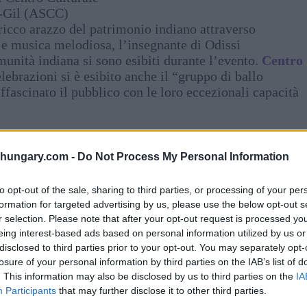
-Gil (ASCC)
ricco arazzo del patrimonio indiano attraverso
li e musica melodiosa, l’insegnante di Odissi
nità indiana si sono esibiti durante l’evento.
Centro
lebrazioni si è esibito anche il “gruppo di ballo
fascinato il pubblico con le loro eccezionali capacità
shungary.com -
Do Not Process My Personal Information
to opt-out of the sale, sharing to third parties, or processing of your per
formation for targeted advertising by us, please use the below opt-out s
r selection. Please note that after your opt-out request is processed y
eing interest-based ads based on personal information utilized by us or
disclosed to third parties prior to your opt-out. You may separately opt-
losure of your personal information by third parties on the IAB’s list of
. This information may also be disclosed by us to third parties on the
IA
Participants
that may further disclose it to other third parties.