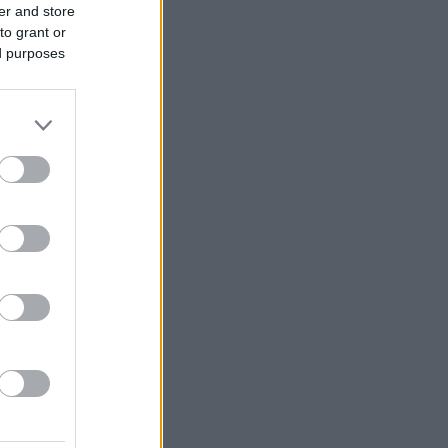
er and store
to grant or
ed purposes