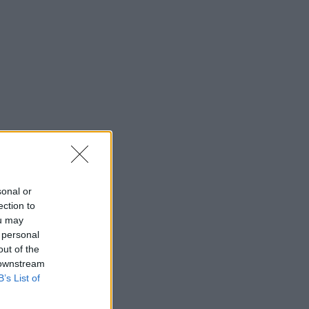
sonal or
ection to
ou may
 personal
out of the
 downstream
B’s List of