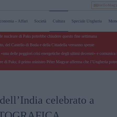
HelloMag
conomia – Affari
Società
Cultura
Speciale Ungheria
Mon
ale nucleare di Paks potrebbe chiudere questo fine settimana
o, del Castello di Buda e della Cittadella verranno spente
«una delle peggiori crisi energetiche degli ultimi decenni» e comunica 
are di Paks; il primo ministro Péter Magyar afferma che l’Ungheria potre
ell’India celebrato a
OTOGRAFICA