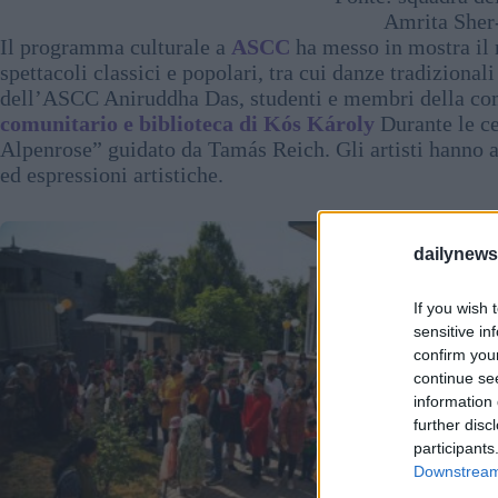
Amrita Sher
Il programma culturale a
ASCC
ha messo in mostra il 
spettacoli classici e popolari, tra cui danze tradiziona
dell’ASCC Aniruddha Das, studenti e membri della comu
comunitario e biblioteca di Kós Károly
Durante le ce
Alpenrose” guidato da Tamás Reich. Gli artisti hanno af
ed espressioni artistiche.
dailynew
If you wish 
sensitive in
confirm you
continue se
information 
further disc
participants
Downstream 