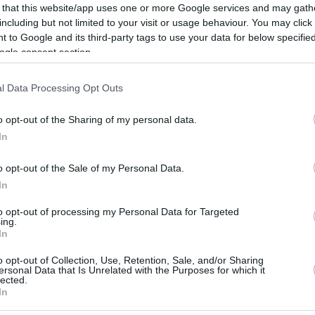
 that this website/app uses one or more Google services and may gath
including but not limited to your visit or usage behaviour. You may click 
 to Google and its third-party tags to use your data for below specifi
ogle consent section.
l Data Processing Opt Outs
o opt-out of the Sharing of my personal data.
In
o opt-out of the Sale of my Personal Data.
In
to opt-out of processing my Personal Data for Targeted
ing.
In
o il discorso pronunciato dall’Onorevole Presidente
o opt-out of Collection, Use, Retention, Sale, and/or Sharing
ersonal Data that Is Unrelated with the Purposes for which it
orno dell’Indipendenza e degli ehtos democratici
lected.
cipazione entusiasta del pubblico.
In