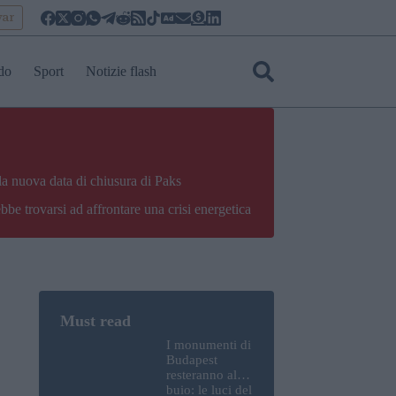
yar
do
Sport
Notizie flash
la nuova data di chiusura di Paks
bbe trovarsi ad affrontare una crisi energetica
I monumenti di
Budapest
resteranno al
buio: le luci del