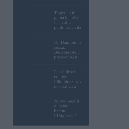
Parlamento, del
Castello di
Buda e della
Tragedia: due
Cittadella
partecipanti al
verranno
festival
spente
perdono la vita
all’Ozora
Festival in
Ungheria
Un Danubio in
secca:
Budapest deve
preoccuparsi
del proprio
approvvigiona
mento idrico?
Possibile crisi
Un esperto
energetica:
mette in luce
l’illuminazione
un fatto
decorativa a
sorprendente
Budapest
potrebbe essere
spenta!
Nuovo record
di caldo
battuto:
l’Ungheria è
uno dei paesi
più caldi