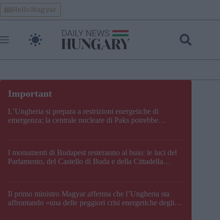
Skip
HelloMagyar
to
content
L’Ungheria si prepara a restrizioni energetiche di
emergenza; la centrale nucleare di Paks potrebbe
chiudere questo fine settimana
I monumenti di Budapest resteranno al buio: le luci del
Parlamento, del Castello di Buda e della Cittadella
verranno spente
Il primo ministro Magyar afferma che l’Ungheria sta
affrontando «una delle peggiori crisi energetiche degli
ultimi decenni» e comunica la nuova data di chiusura di