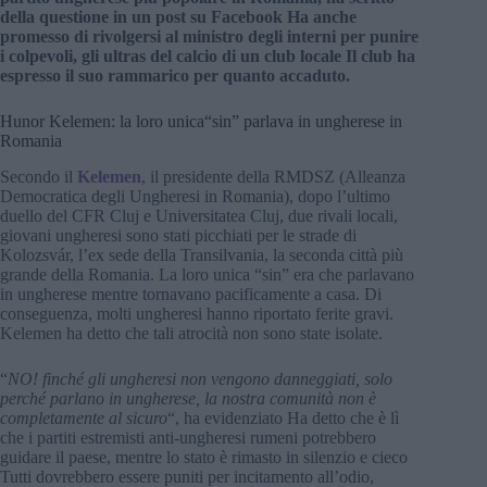
della questione in un post su Facebook Ha anche
promesso di rivolgersi al ministro degli interni per punire
i colpevoli, gli ultras del calcio di un club locale Il club ha
espresso il suo rammarico per quanto accaduto.
Hunor Kelemen: la loro unica“sin” parlava in ungherese in
Romania
Secondo il
Kelemen
, il presidente della RMDSZ (Alleanza
Democratica degli Ungheresi in Romania), dopo l’ultimo
duello del CFR Cluj e Universitatea Cluj, due rivali locali,
giovani ungheresi sono stati picchiati per le strade di
Kolozsvár, l’ex sede della Transilvania, la seconda città più
grande della Romania. La loro unica “sin” era che parlavano
in ungherese mentre tornavano pacificamente a casa. Di
conseguenza, molti ungheresi hanno riportato ferite gravi.
Kelemen ha detto che tali atrocità non sono state isolate.
“
NO! finché gli ungheresi non vengono danneggiati, solo
perché parlano in ungherese, la nostra comunità non è
completamente al sicuro
“, ha evidenziato Ha detto che è lì
che i partiti estremisti anti-ungheresi rumeni potrebbero
guidare il paese, mentre lo stato è rimasto in silenzio e cieco
Tutti dovrebbero essere puniti per incitamento all’odio,