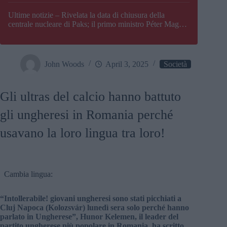
Paks
Ultime notizie – Rivelata la data di chiusura della
centrale nucleare di Paks; il primo ministro Péter Magyar
afferma che l’Ungheria potrebbe trovarsi ad affrontare
una crisi energetica
John Woods
April 3, 2025
Società
Gli ultras del calcio hanno battuto
gli ungheresi in Romania perché
usavano la loro lingua tra loro!
Cambia lingua:
“Intollerabile! giovani ungheresi sono stati picchiati a
Cluj Napoca (Kolozsvár) lunedì sera solo perché hanno
parlato in Ungherese”, Hunor Kelemen, il leader del
partito ungherese più popolare in Romania, ha scritto