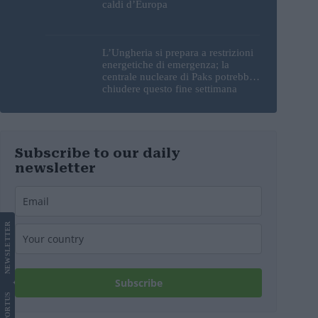
caldi d’Europa
L’Ungheria si prepara a restrizioni
energetiche di emergenza; la
centrale nucleare di Paks potrebbe
chiudere questo fine settimana
Subscribe to our daily
newsletter
LETTER
NEWS
Subscribe
US