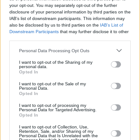
espresso la speranza che le autorità esaminino quanto
your opt-out. You may separately opt-out of the further
accaduto.
disclosure of your personal information by third parties on the
IAB’s list of downstream participants. This information may
La rivalità tra
CFR Cluj
e l’Universitatea Cluj è da decenni
also be disclosed by us to third parties on the
IAB’s List of
un problema nella città transilvana popolata da decine di
Downstream Participants
that may further disclose it to other
migliaia di ungheresi La rivalità non ha un aspetto etnico, ma
third parties.
il CFR ha tifosi ungheresi che diventano regolarmente vittime
dell’aggressione dei tifosi dell’Universitate.
Please note that this website/app uses one or more Google
Personal Data Processing Opt Outs
services and may gather and store information including but
not limited to your visit or usage behaviour. You may click to
I want to opt-out of the Sharing of my
personal data.
grant or deny consent to Google and its third-party tags to
Opted In
use your data for below specified purposes in below Google
consent section.
I want to opt-out of the Sale of my
Personal Data.
Opted In
I want to opt-out of processing my
Personal Data for Targeted Advertising.
Opted In
I want to opt-out of Collection, Use,
Retention, Sale, and/or Sharing of my
Personal Data that Is Unrelated with the