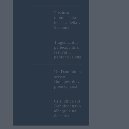
Parlamento, del
Castello di
Buda e della
Preziosa
Cittadella
motocicletta
verranno
tedesca della
spente
Seconda
Guerra
Mondiale, resti
umani ed
Tragedia: due
esplosivi
partecipanti al
recuperati dal
festival
Danubio a
perdono la vita
Budapest –
all’Ozora
foto
Festival in
Ungheria
Un Danubio in
secca:
Budapest deve
preoccuparsi
del proprio
approvvigiona
mento idrico?
Crisi idrica sul
Un esperto
Danubio: navi-
mette in luce
albergo e navi
un fatto
da carico
sorprendente
bloccate in
Ungheria