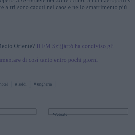
re altri sono caduti nel caos e nello smarrimento più
 Medio Oriente?
Il FM Szijjártó ha condiviso gli
umentare di così tanto entro pochi giorni
hotel
#
soldi
#
ungheria
Website