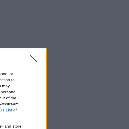
sonal or
ection to
ou may
 personal
out of the
 downstream
B’s List of
er and store