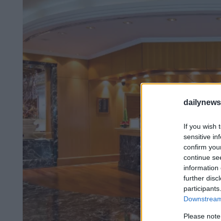
dailynew
If you wish 
sensitive in
confirm you
continue se
information 
further disc
participants
Downstream 
Please note