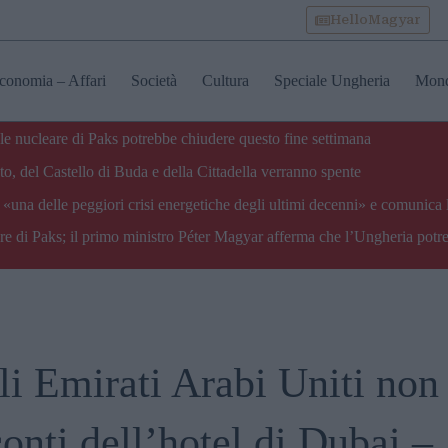
HelloMagyar
conomia – Affari
Società
Cultura
Speciale Ungheria
Mon
ale nucleare di Paks potrebbe chiudere questo fine settimana
o, del Castello di Buda e della Cittadella verranno spente
«una delle peggiori crisi energetiche degli ultimi decenni» e comunica 
are di Paks; il primo ministro Péter Magyar afferma che l’Ungheria potre
li Emirati Arabi Uniti non
conti dell’hotel di Dubai –