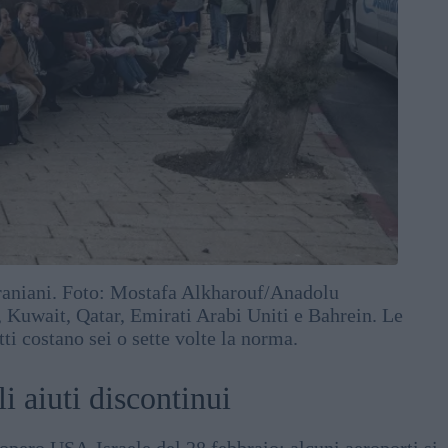
 iraniani. Foto: Mostafa Alkharouf/Anadolu
q, Kuwait, Qatar, Emirati Arabi Uniti e Bahrein. Le
ti costano sei o sette volte la norma.
i aiuti discontinui
opero USA-Israele del 28 febbraio: alcuni aeroporti si