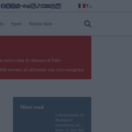
IT
do
Sport
Notizie flash
la nuova data di chiusura di Paks
bbe trovarsi ad affrontare una crisi energetica
I monumenti di
Budapest
resteranno al
buio: le luci del