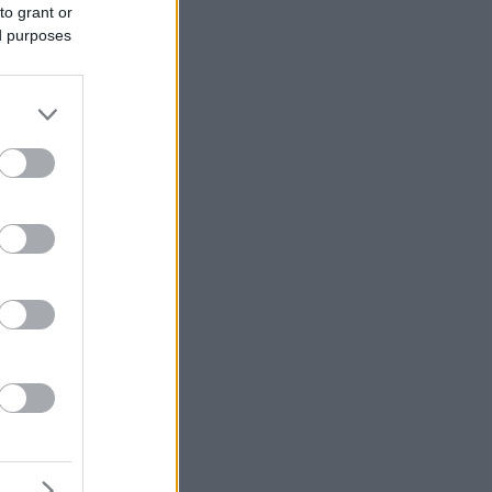
to grant or
ed purposes