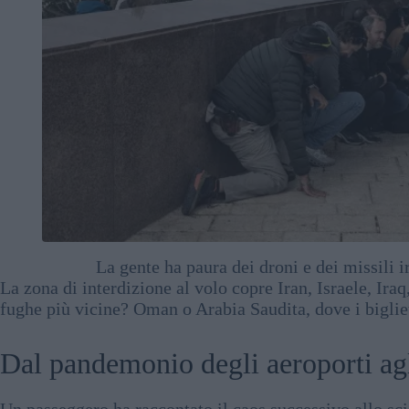
La gente ha paura dei droni e dei missili
La zona di interdizione al volo copre Iran, Israele, Ira
fughe più vicine? Oman o Arabia Saudita, dove i bigliet
Dal pandemonio degli aeroporti agl
Un passeggero ha raccontato il caos successivo allo sci