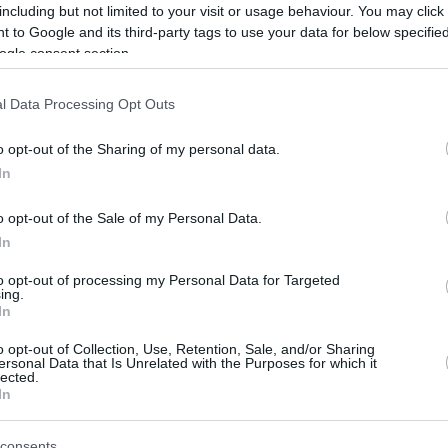
including but not limited to your visit or usage behaviour. You may click 
 to Google and its third-party tags to use your data for below specifi
ogle consent section.
l Data Processing Opt Outs
o opt-out of the Sharing of my personal data.
entito ufficialmente la gentile promessa del DCT
In
depositphotos.com
ortese
o opt-out of the Sale of my Personal Data.
In
cono di estensioni gratuite e senza intoppi – senza
to opt-out of processing my Personal Data for Targeted
ing.
In
 la protezione consolare, di cui 2.167 negli Emirati
o opt-out of Collection, Use, Retention, Sale, and/or Sharing
ersonal Data that Is Unrelated with the Purposes for which it
 voli sono bloccati e le frontiere terrestri sono intasate
lected.
 consigli sulle occasioni locali.
In
consents