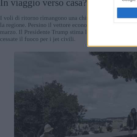
In viaggio verso casa? Non tratteng
I voli di ritorno rimangono una chimera, con i missili e
la regione. Persino il vettore economico Wizz Air ha av
marzo. Il Presidente Trump stima la “campagna” iranian
cessate il fuoco per i jet civili.