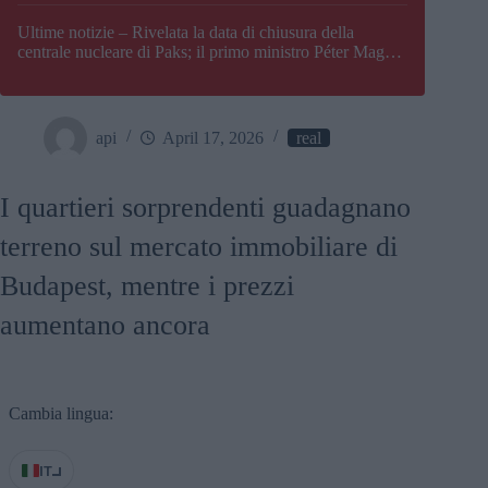
Paks
Ultime notizie – Rivelata la data di chiusura della
centrale nucleare di Paks; il primo ministro Péter Magyar
afferma che l’Ungheria potrebbe trovarsi ad affrontare
una crisi energetica
api
April 17, 2026
real
I quartieri sorprendenti guadagnano
terreno sul mercato immobiliare di
Budapest, mentre i prezzi
aumentano ancora
Cambia lingua:
IT