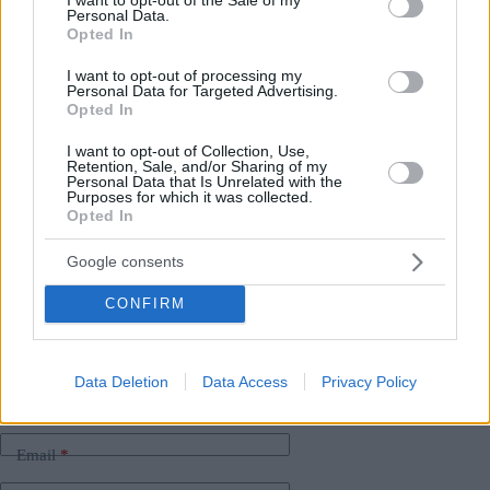
Personal Data.
Opted In
Shock del mercato immobiliare: 
gli 
acquirenti hanno finalmente la 
I want to opt-out of processing my
meglio in Ungheria
?
Personal Data for Targeted Advertising.
Opted In
L’immagine in primo piano è un’illustrazione. Fonte:
I want to opt-out of Collection, Use,
depositphotos.com
Retention, Sale, and/or Sharing of my
Personal Data that Is Unrelated with the
Purposes for which it was collected.
Opted In
Tags
Google consents
#
abitazione
#
categoria affari
#
denaro
#
economia ungherese
#
inflazione
#
ungheria
CONFIRM
Leave a Reply
Your email address will not be published.
Required fields are marked
*
Data Deletion
Data Access
Privacy Policy
Name
*
Email
*