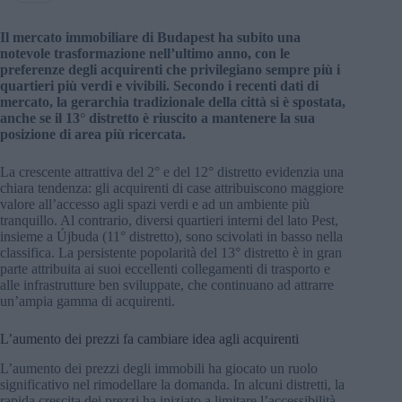
Il mercato immobiliare di Budapest ha subito una
notevole trasformazione nell’ultimo anno, con le
preferenze degli acquirenti che privilegiano sempre più i
quartieri più verdi e vivibili. Secondo i recenti dati di
mercato, la gerarchia tradizionale della città si è spostata,
anche se il 13° distretto è riuscito a mantenere la sua
posizione di area più ricercata.
La crescente attrattiva del 2° e del 12° distretto evidenzia una
chiara tendenza: gli acquirenti di case attribuiscono maggiore
valore all’accesso agli spazi verdi e ad un ambiente più
tranquillo. Al contrario, diversi quartieri interni del lato Pest,
insieme a Újbuda (11° distretto), sono scivolati in basso nella
classifica. La persistente popolarità del 13° distretto è in gran
parte attribuita ai suoi eccellenti collegamenti di trasporto e
alle infrastrutture ben sviluppate, che continuano ad attrarre
un’ampia gamma di acquirenti.
L’aumento dei prezzi fa cambiare idea agli acquirenti
L’aumento dei prezzi degli immobili ha giocato un ruolo
significativo nel rimodellare la domanda. In alcuni distretti, la
rapida crescita dei prezzi ha iniziato a limitare l’accessibilità