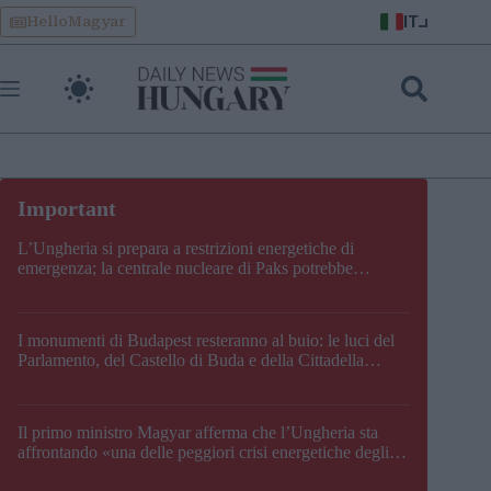
Skip
IT
HelloMagyar
to
content
L’Ungheria si prepara a restrizioni energetiche di
emergenza; la centrale nucleare di Paks potrebbe
chiudere questo fine settimana
I monumenti di Budapest resteranno al buio: le luci del
Parlamento, del Castello di Buda e della Cittadella
verranno spente
Il primo ministro Magyar afferma che l’Ungheria sta
affrontando «una delle peggiori crisi energetiche degli
ultimi decenni» e comunica la nuova data di chiusura di