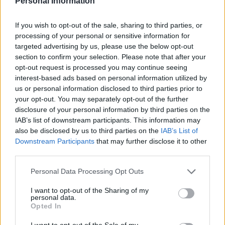
Personal Information
annuale più lenta di Budapest è in parte dovuta ai suoi livelli
di prezzo già elevati, nonché alle misure politiche come il
If you wish to opt-out of the sale, sharing to third parties, or
tetto di prezzo di 1,5 milioni di HUF al metro quadro
nell’ambito del programma Otthon Start.
processing of your personal or sensitive information for
targeted advertising by us, please use the below opt-out
section to confirm your selection. Please note that after your
Crisi immobiliare? Ecco quanto 
deve 
opt-out request is processed you may continue seeing
lavorare in Ungheria per acquistare 
interest-based ads based on personal information utilized by
il suo appartamento
!
us or personal information disclosed to third parties prior to
your opt-out. You may separately opt-out of the further
L’espansione dell’offerta può allentare la pressione
disclosure of your personal information by third parties on the
IAB’s list of downstream participants. This information may
Un altro sviluppo chiave è il forte aumento dell’offerta di
also be disclosed by us to third parties on the
IAB’s List of
alloggi. Le inserzioni a Budapest sono aumentate di circa il
Downstream Participants
that may further disclose it to other
25% nell’ultimo anno, con una crescita particolarmente forte
third parties.
nel mercato degli appartamenti di seconda mano. Allo stesso
tempo, la domanda si è indebolita sia mensilmente che
Please note that this website/app uses one or more Google
annualmente, segnalando un graduale spostamento verso un
Personal Data Processing Opt Outs
mercato più equilibrato. Con la continua espansione
services and may gather and store information including but
dell’offerta, la concorrenza tra i venditori potrebbe
not limited to your visit or usage behaviour. You may click to
I want to opt-out of the Sharing of my
intensificarsi, rallentando potenzialmente la crescita dei prezzi
personal data.
grant or deny consent to Google and its third-party tags to
Opted In
e dando agli acquirenti un maggiore potere negoziale nei
use your data for below specified purposes in below Google
prossimi mesi.
consent section.
I want to opt-out of the Sale of my