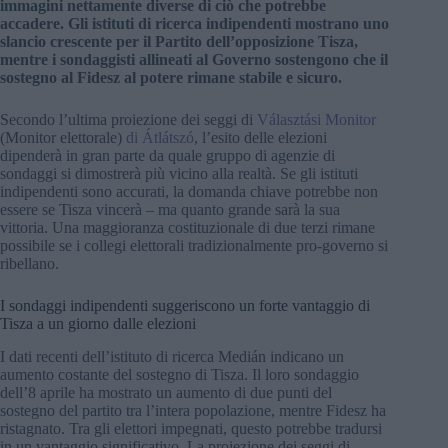
immagini nettamente diverse di ciò che potrebbe
accadere. Gli istituti di ricerca indipendenti mostrano uno
slancio crescente per il Partito dell’opposizione Tisza,
mentre i sondaggisti allineati al Governo sostengono che il
sostegno al Fidesz al potere rimane stabile e sicuro.
Secondo l’ultima proiezione dei seggi di
Választási Monitor
(Monitor elettorale)
di Átlátszó
, l’esito delle elezioni
dipenderà in gran parte da quale gruppo di agenzie di
sondaggi si dimostrerà più vicino alla realtà. Se gli istituti
indipendenti sono accurati, la domanda chiave potrebbe non
essere se Tisza vincerà – ma quanto grande sarà la sua
vittoria. Una maggioranza costituzionale di due terzi rimane
possibile se i collegi elettorali tradizionalmente pro-governo si
ribellano.
I sondaggi indipendenti suggeriscono un forte vantaggio di
Tisza a un giorno dalle elezioni
I dati recenti dell’istituto di ricerca Medián indicano un
aumento costante del sostegno di Tisza. Il loro sondaggio
dell’8 aprile ha mostrato un aumento di due punti del
sostegno del partito tra l’intera popolazione, mentre Fidesz ha
ristagnato. Tra gli elettori impegnati, questo potrebbe tradursi
in un vantaggio significativo. La proiezione dei seggi di