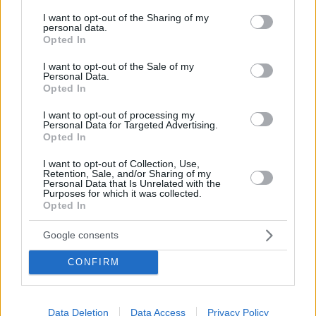
services and may gather and store information including but
sottile maggioranza parlamentare lo scenario più probabile.
not limited to your visit or usage behaviour. You may click to
I want to opt-out of the Sharing of my
Anche il rischio di un parlamento a tre partiti in stallo è
personal data.
diminuito, in parte perché il sostegno al Mi Hazánk
grant or deny consent to Google and its third-party tags to
Opted In
Mozgalom (Movimento per la Nostra Patria) di estrema destra
use your data for below specified purposes in below Google
appare meno sicuro.
consent section.
I want to opt-out of the Sale of my
Personal Data.
La proiezione evidenzia che le gare ravvicinate nei distretti di
Opted In
battaglia – in particolare a Kecskemét – potrebbero
determinare l’equilibrio parlamentare. Le visite in campagna
I want to opt-out of processing my
elettorale sia di Orbán Viktor che di Magyar Péter
Personal Data for Targeted Advertising.
sottolineano l’importanza di queste circoscrizioni.
Opted In
I want to opt-out of Collection, Use,
Se i sondaggi indipendenti si riveleranno accurati, Tisza
Retention, Sale, and/or Sharing of my
potrebbe addirittura avvicinarsi a una maggioranza
Personal Data that Is Unrelated with the
costituzionale, anche se ciò richiederebbe vittorie in distretti
Purposes for which it was collected.
storicamente pro-Fidesz come Szigetvár, Hatvan e
Opted In
Mezőkövesd.
Google consents
CONFIRM
Tags
#
categoria politica
#
elezioni
#
fidesz
#
governo ungherese
#
peter magyar e il partito tisza
Data Deletion
Data Access
Privacy Policy