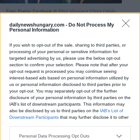
Foto: Pagine Facebook di
Péter Magyar
e
Viktor Orbán
I sondaggi condotti dal Governo dipingono un quadro molto
diverso
dailynewshungary.com -
Do Not Process My
Personal Information
Al contrario, le ricerche di organizzazioni come Nézőpont
Intézet, Alapjogokért Központ e XXI. Század Intézet
mostrano pochi movimenti nel sostegno al partito. I loro
If you wish to opt-out of the sale, sharing to third parties, or
risultati indicano che Fidesz mantiene un vantaggio costante
processing of your personal or sensitive information for
di circa cinque-otto punti percentuali. Tuttavia, anche questi
targeted advertising by us, please use the below opt-out
istituti riconoscono che Fidesz potrebbe perdere diversi
section to confirm your selection. Please note that after your
importanti collegi elettorali, tra cui città come Debrecen,
opt-out request is processed you may continue seeing
Szolnok e Győr.
interest-based ads based on personal information utilized by
us or personal information disclosed to third parties prior to
Cosa cambierà in Ungheria
se Orbán perde? Le tasse, i fondi
dell’Unione Europea, le istituzioni e la vita di tutti i giorni.
your opt-out. You may separately opt-out of the further
Inoltre, decine di migliaia di persone riempiono la Piazza
disclosure of your personal information by third parties on the
degli Eroi di Budapest per un
concerto di sette ore contro
IAB’s list of downstream participants. This information may
Orbán “System-Breaking”
.
also be disclosed by us to third parties on the
IAB’s List of
Downstream Participants
that may further disclose it to other
I collegi elettorali chiave potrebbero decidere il risultato
third parties.
Il modello di Election Monitor mostra ora che la media di tutti
Please note that this website/app uses one or more Google
Personal Data Processing Opt Outs
i dati dei sondaggi favorisce di poco Tisza, rendendo una