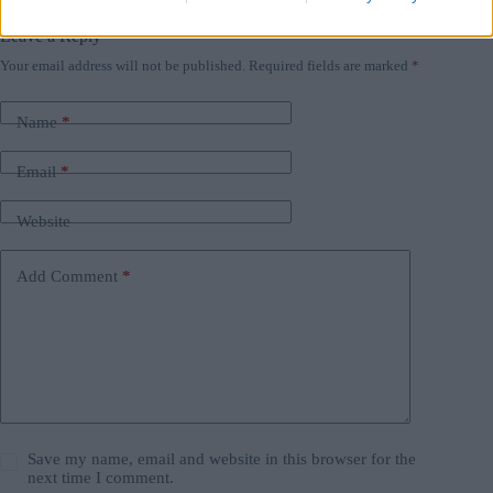
#
ungheria
#
viktor orban
Leave a Reply
Your email address will not be published.
Required fields are marked
*
Name
*
Email
*
Website
Add Comment
*
Save my name, email and website in this browser for the
next time I comment.