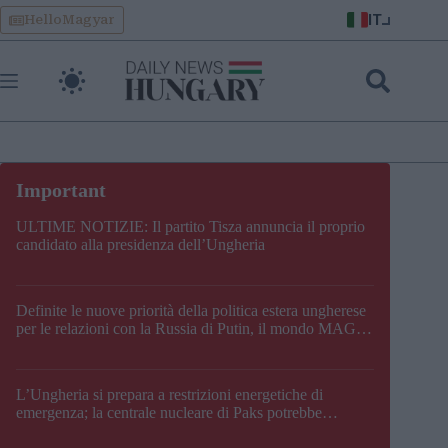
Skip
IT
HelloMagyar
to
content
ULTIME NOTIZIE: Il partito Tisza annuncia il proprio
candidato alla presidenza dell’Ungheria
Definite le nuove priorità della politica estera ungherese
per le relazioni con la Russia di Putin, il mondo MAGA,
l’UE, il V4, la NATO e i Balcani
L’Ungheria si prepara a restrizioni energetiche di
emergenza; la centrale nucleare di Paks potrebbe
chiudere questo fine settimana