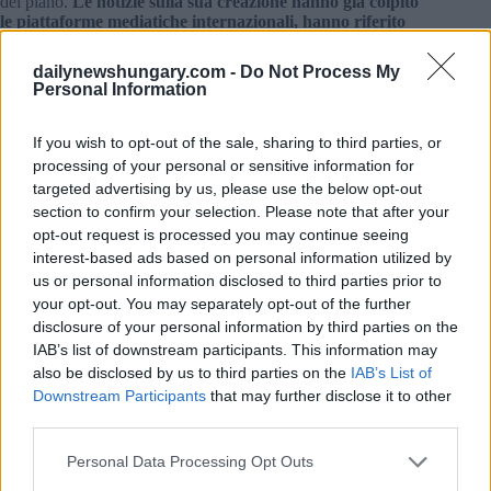
del piano.
Le notizie sulla sua creazione hanno già colpito
le piattaforme mediatiche internazionali, hanno riferito
ad esempio imprenditori.com e Fox News.
dailynewshungary.com -
Do Not Process My
L’idea per una statua del genere è venuta da András Györfi,
Personal Information
che ha detto
Szeretlek Magiarország
, quello
If you wish to opt-out of the sale, sharing to third parties, or
non è il bitcoin a stare al centro della sua iniziativa, ma la
processing of your personal or sensitive information for
tecnologia stessa attorno alla quale è costruito l’intero sistema.
targeted advertising by us, please use the below opt-out
Come dice lui,
“La tecnologia blockchain è una soluzione
section to confirm your selection. Please note that after your
perfetta in tanti campi: assistenza sanitaria, logistica o
erogazione di aiuti o assistenza per chi ne ha bisogno È un
opt-out request is processed you may continue seeing
database che dà un livello di sicurezza e protezione
interest-based ads based on personal information utilized by
incomparabile ai database precedenti È dura da manipolare,
us or personal information disclosed to third parties prior to
quasi impossibile Quando si tratta di finanze, porta
your opt-out. You may separately opt-out of the further
decentralizzazione, nel senso che non c’è bisogno di una
disclosure of your personal information by third parties on the
banca centrale, di uno stato o di un’azienda … Tutto questo è
IAB’s list of downstream participants. This information may
merito del suo fondatore Ha portato e porterà un enorme
valore al mondo Ecco perché pensavo che meritasse una
also be disclosed by us to third parties on the
IAB’s List of
statua.”
Downstream Participants
that may further disclose it to other
third parties.
Satoshi Nakamoto in realtà non è il vero nome del creatore, di
cui non sappiamo nulla Non abbiamo mai visto il volto che
Please note that this website/app uses one or more Google
Personal Data Processing Opt Outs
appartiene a questo nome, e non sappiamo nemmeno se dietro
services and may gather and store information including but