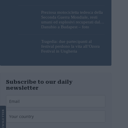
Preziosa motocicletta tedesca della
Seconda Guerra Mondiale, resti
umani ed esplosivi recuperati dal
Danubio a Budapest – foto
Tragedia: due partecipanti al
festival perdono la vita all’Ozora
Festival in Ungheria
Subscribe to our daily
newsletter
LETTER
NEWS