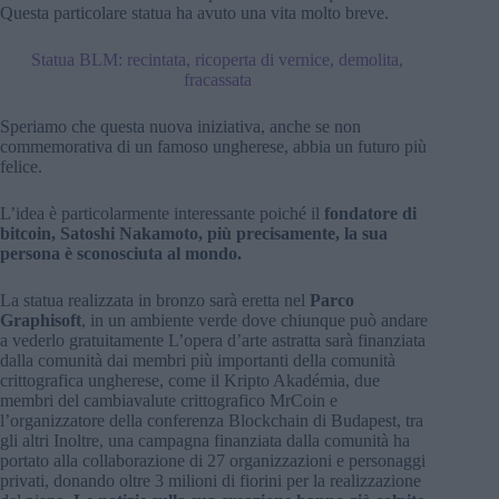
Questa particolare statua ha avuto una vita molto breve.
Statua BLM: recintata, ricoperta di vernice, demolita,
fracassata
Speriamo che questa nuova iniziativa, anche se non
commemorativa di un famoso ungherese, abbia un futuro più
felice.
L’idea è particolarmente interessante poiché il
fondatore di
bitcoin, Satoshi Nakamoto, più precisamente, la sua
persona è sconosciuta al mondo.
La statua realizzata in bronzo sarà eretta nel
Parco
Graphisoft
, in un ambiente verde dove chiunque può andare
a vederlo gratuitamente L’opera d’arte astratta sarà finanziata
dalla comunità dai membri più importanti della comunità
crittografica ungherese, come il Kripto Akadémia, due
membri del cambiavalute crittografico MrCoin e
l’organizzatore della conferenza Blockchain di Budapest, tra
gli altri Inoltre, una campagna finanziata dalla comunità ha
portato alla collaborazione di 27 organizzazioni e personaggi
privati, donando oltre 3 milioni di fiorini per la realizzazione