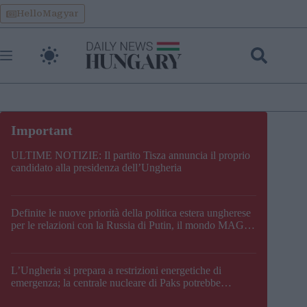
Skip
HelloMagyar
to
content
ULTIME NOTIZIE: Il partito Tisza annuncia il proprio
candidato alla presidenza dell’Ungheria
Definite le nuove priorità della politica estera ungherese
per le relazioni con la Russia di Putin, il mondo MAGA,
l’UE, il V4, la NATO e i Balcani
L’Ungheria si prepara a restrizioni energetiche di
emergenza; la centrale nucleare di Paks potrebbe
chiudere questo fine settimana