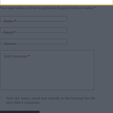
Leave a Reply
Your email address will not be published.
Required fields are marked
*
Name
*
Email
*
Website
Add Comment
*
Save my name, email and website in this browser for the
next time I comment.