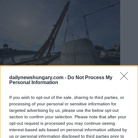
dailynewshungary.com -
Do Not Process My
Personal Information
Fonte: FB/Gábor Pávkovics, sindaco di Mohács
Quanto costerà effettivamente il nuovo ponte sul Danubio?
If you wish to opt-out of the sale, sharing to third parties, or
processing of your personal or sensitive information for
È interessante notare che l’opzione di progetto II. B è stata
targeted advertising by us, please use the below opt-out
inizialmente stimata a soli 27,4 miliardi di fiorini nel 2015.
section to confirm your selection. Please note that after your
Tenendo conto dell’inflazione e della crisi economica, tale
cifra dovrebbe salire a circa 57,4 miliardi: solo un quinto
opt-out request is processed you may continue seeing
dell’attuale aggiudicazione vinta dall’azienda di Szíjj.
interest-based ads based on personal information utilized by
us or personal information disclosed to third parties prior to