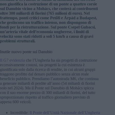
non giustifica la costruzione di un ponte a quattro corsie
sul Danubio vicino a Mohács, che costerà ai contribuenti
oltre 300 miliardi di fiorini (765 milioni di euro). Nel
frattempo, ponti critici come Petőfi e Árpád a Budapest,
che gestiscono un traffico intenso, non dispongono di
fondi per la ristrutturazione. Sul ponte Csepel Gubacsi,
un’arteria vitale dell’economia ungherese, i limiti di
velocità sono stati ridotti a soli 5 km/h a causa di gravi
problemi strutturali.
Inutile nuovo ponte sul Danubio
Il G7 evidenzia
che l’Ungheria ha sia progetti di costruzione
eccessivamente costosi, sia progetti la cui esistenza è
giustificata solo dalla ricerca di rendite, in cui alcuni gruppi
traggono profitto dal denaro pubblico senza alcun reale
beneficio pubblico. Prendiamo l’autostrada M6, che continua
a generare miliardi di perdite all’anno (54 miliardi di fiorini
solo nel 2024). Ma il Ponte sul Danubio di Mohács spicca
con il suo enorme prezzo di 300 miliardi di fiorini, del tutto
sproporzionato rispetto al traffico giornaliero previsto di
appena 600 veicoli.
Incredibile:
Il Ponte dell’Unità Nazionale dell’Ungheria