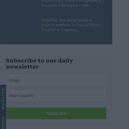
motocicletta tedesca recuperata dal
Danubio a Budapest – foto
Tragedia: due partecipanti al
festival perdono la vita all’Ozora
Festival in Ungheria
Subscribe to our daily
newsletter
LETTER
NEWS
Subscribe
US
SUPPORT