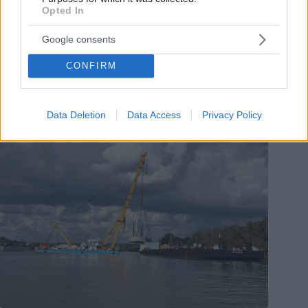
Opted In
Perché il governo dice che questo ponte è necessario?
Google consents
Sostengono che servirà
a gestire il traffico di transito dei
Balcani
. Tuttavia, i calcoli dimostrano che ciò non avverrà; i
CONFIRM
camion continueranno ad utilizzare l’autostrada M5 e il
percorso Osijek-M6.
Data Deletion
Data Access
Privacy Policy