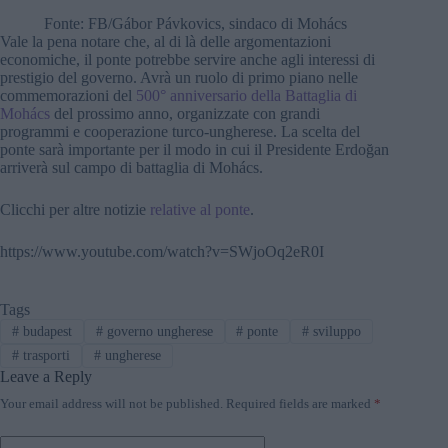
Fonte: FB/Gábor Pávkovics, sindaco di Mohács
Vale la pena notare che, al di là delle argomentazioni
economiche, il ponte potrebbe servire anche agli interessi di
prestigio del governo. Avrà un ruolo di primo piano nelle
commemorazioni del
500° anniversario della Battaglia di
Mohács
del prossimo anno, organizzate con grandi
programmi e cooperazione turco-ungherese. La scelta del
ponte sarà importante per il modo in cui il Presidente Erdoğan
arriverà sul campo di battaglia di Mohács.
Clicchi per altre notizie
relative al ponte
.
https://www.youtube.com/watch?v=SWjoOq2eR0I
Tags
#
budapest
#
governo ungherese
#
ponte
#
sviluppo
#
trasporti
#
ungherese
Leave a Reply
Your email address will not be published.
Required fields are marked
*