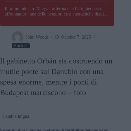
Il primo ministro Magyar afferma che l’Ungheria sta
affrontando «una delle peggiori crisi energetiche degli
ultimi decenni» e comunica la nuova data di chiusura di
Paks
John Woods
October 7, 2025
Società
Il gabinetto Orbán sta costruendo un
inutile ponte sul Danubio con una
spesa enorme, mentre i ponti di
Budapest marciscono – foto
Cambia lingua:
Secondo il G7, anche lo studio di fattibilità del Governo