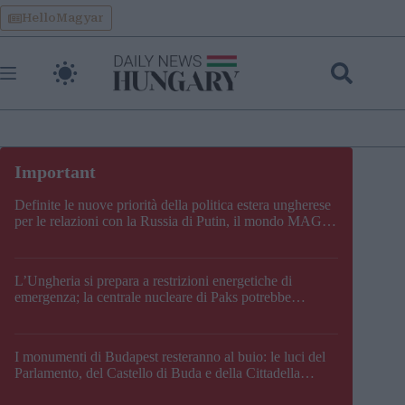
Skip
HelloMagyar
to
content
Definite le nuove priorità della politica estera ungherese
per le relazioni con la Russia di Putin, il mondo MAGA,
l’UE, il V4, la NATO e i Balcani
L’Ungheria si prepara a restrizioni energetiche di
emergenza; la centrale nucleare di Paks potrebbe
chiudere questo fine settimana
I monumenti di Budapest resteranno al buio: le luci del
Parlamento, del Castello di Buda e della Cittadella
verranno spente