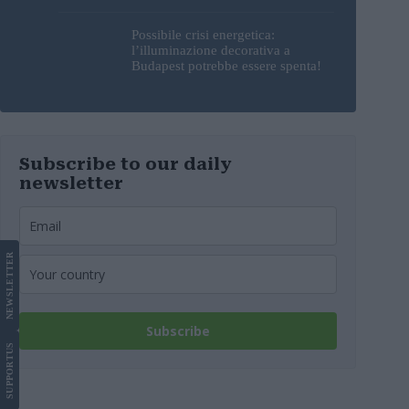
sorprendente
Possibile crisi energetica:
l’illuminazione decorativa a
Budapest potrebbe essere spenta!
Subscribe to our daily
newsletter
LETTER
NEWS
Subscribe
US
SUPPORT