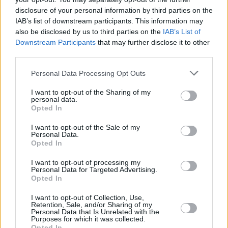
disclosure of your personal information by third parties on the
IAB’s list of downstream participants. This information may
also be disclosed by us to third parties on the
IAB’s List of
Downstream Participants
that may further disclose it to other
third parties.
Please note that this website/app uses one or more Google
Personal Data Processing Opt Outs
services and may gather and store information including but
not limited to your visit or usage behaviour. You may click to
I want to opt-out of the Sharing of my
personal data.
grant or deny consent to Google and its third-party tags to
Opted In
use your data for below specified purposes in below Google
consent section.
I want to opt-out of the Sale of my
Personal Data.
Opted In
I want to opt-out of processing my
Personal Data for Targeted Advertising.
Opted In
I want to opt-out of Collection, Use,
Retention, Sale, and/or Sharing of my
Personal Data that Is Unrelated with the
Purposes for which it was collected.
Opted In