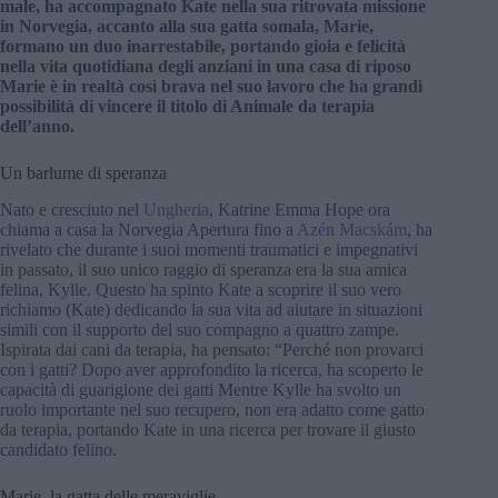
male, ha accompagnato Kate nella sua ritrovata missione
in Norvegia, accanto alla sua gatta somala, Marie,
formano un duo inarrestabile, portando gioia e felicità
nella vita quotidiana degli anziani in una casa di riposo
Marie è in realtà così brava nel suo lavoro che ha grandi
possibilità di vincere il titolo di Animale da terapia
dell’anno.
Un barlume di speranza
Nato e cresciuto nel
Ungheria
, Katrine Emma Hope ora
chiama a casa la Norvegia Apertura fino a
Azén Macskám
, ha
rivelato che durante i suoi momenti traumatici e impegnativi
in passato, il suo unico raggio di speranza era la sua amica
felina, Kylle. Questo ha spinto Kate a scoprire il suo vero
richiamo (Kate) dedicando la sua vita ad aiutare in situazioni
simili con il supporto del suo compagno a quattro zampe.
Ispirata dai cani da terapia, ha pensato: “Perché non provarci
con i gatti? Dopo aver approfondito la ricerca, ha scoperto le
capacità di guarigione dei gatti Mentre Kylle ha svolto un
ruolo importante nel suo recupero, non era adatto come gatto
da terapia, portando Kate in una ricerca per trovare il giusto
candidato felino.
Marie, la gatta delle meraviglie