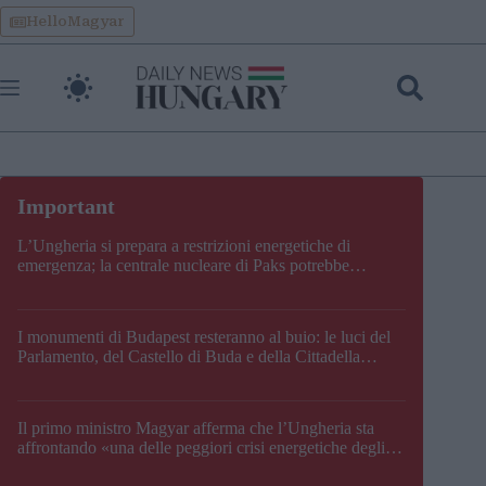
Skip
HelloMagyar
to
content
L’Ungheria si prepara a restrizioni energetiche di
emergenza; la centrale nucleare di Paks potrebbe
chiudere questo fine settimana
I monumenti di Budapest resteranno al buio: le luci del
Parlamento, del Castello di Buda e della Cittadella
verranno spente
Il primo ministro Magyar afferma che l’Ungheria sta
affrontando «una delle peggiori crisi energetiche degli
ultimi decenni» e comunica la nuova data di chiusura di