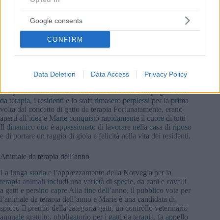
Google consents
Fonte: Facebook/WonderMarie
CONFIRM
Il lavoro di Marie
Alla fine, a Marie fu permesso di saltare l’esame finale,
avendo già fatto volontariato con Kate in un’altra casa di cura
per sei mesi, le registrazioni che mostravano l’impatto
Data Deletion
Data Access
Privacy Policy
positivo di Marie le valsero la qualifica Mentre la nuova casa
di riposo a cui Kate fece domanda desiderava impiegare cani
da terapia, i residenti e lo staff rimasero perplessi per la prima
volta dal concetto di gatto da terapia Fortunatamente, erano
aperti all’idea e Marie conquistò rapidamente il cuore di tutti
Il dinamico duo è appassionato di lavorare nella casa di riposo
e di portare un raggio di gioia e felicità nella vita dei residenti.
Animale da terapia dell’anno
La lunga storia e l’apprezzamento della Norvegia per la
terapia
animali
includi una varietà di specie, da cani e cavalli
a gatti e persino capre Alla fine dell’anno, il pubblico vota per
l’animale da terapia dell’anno e Marie è una candidata di
spicco Il premio della categoria gatti, un controllo veterinario
annuale gratuito, obbligatorio per i gatti da terapia, fa appello