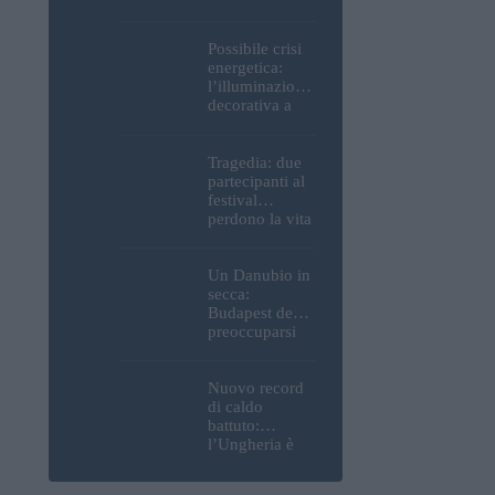
Parlamento, del
Castello di
Buda e della
Possibile crisi
Cittadella
energetica:
verranno
l’illuminazione
spente
decorativa a
Budapest
potrebbe essere
spenta!
Tragedia: due
partecipanti al
festival
perdono la vita
all’Ozora
Festival in
Ungheria
Un Danubio in
secca:
Budapest deve
preoccuparsi
del proprio
approvvigiona
mento idrico?
Nuovo record
Un esperto
di caldo
mette in luce
battuto:
un fatto
l’Ungheria è
sorprendente
uno dei paesi
più caldi