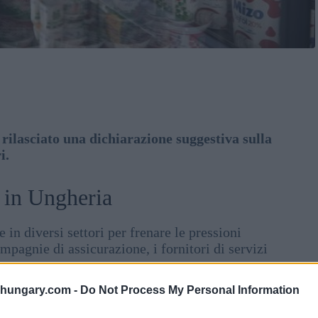
ilasciato una dichiarazione suggestiva sulla
i.
o in Ungheria
in diversi settori per frenare le pressioni
mpagnie di assicurazione, i fornitori di servizi
shungary.com -
Do Not Process My Personal Information
regola del price cap, che mira a ridurre i prezzi dei