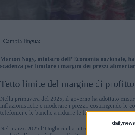
Cambia lingua:
Marton Nagy, ministro dell’Economia nazionale, ha r
scadenza per limitare i margini dei prezzi alimentar
Tetto limite del margine di profitt
Nella primavera del 2025, il governo ha adottato misure 
inflazionistiche e moderare i prezzi, costringendo le co
telefonici e le banche a ridurre le loro commissioni.
dailynew
Nel marzo 2025 l’Ungheria ha introdotto una cosiddetta 