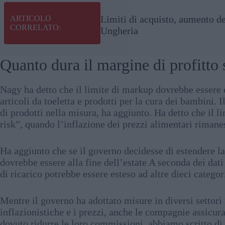
Limiti di acquisto, aumento de
ARTICOLO
CORRELATO:
Ungheria
Quanto dura il margine di profitto 
Nagy ha detto che il limite di markup dovrebbe essere 
articoli da toeletta e prodotti per la cura dei bambini. 
di prodotti nella misura, ha aggiunto. Ha detto che il l
risk”, quando l’inflazione dei prezzi alimentari rimanes
Ha aggiunto che se il governo decidesse di estendere l
dovrebbe essere alla fine dell’estate A seconda dei dat
di ricarico potrebbe essere esteso ad altre dieci categor
Mentre il governo ha adottato misure in diversi settori
inflazionistiche e i prezzi, anche le compagnie assicurat
dovuto ridurre le loro commissioni, abbiamo scritto di