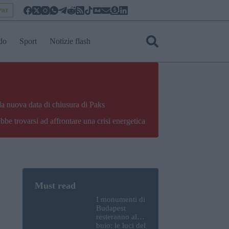
yar
do
Sport
Notizie flash
la nuova data di chiusura di Paks
bbe trovarsi ad affrontare una crisi energetica
I monumenti di
Budapest
resteranno al
buio: le luci del