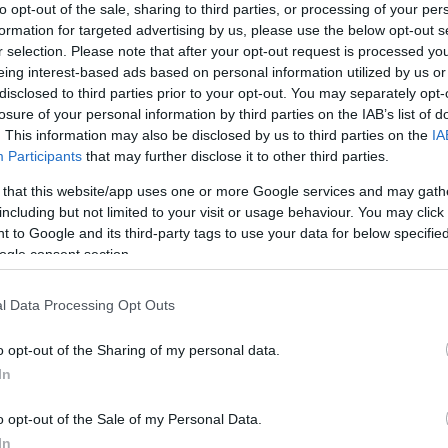
glio, ai sensi del decreto governativo 42/2025 (III.
to opt-out of the sale, sharing to third parties, or processing of your per
ettaglianti possono applicare ai prodotti interessati
formation for targeted advertising by us, please use the below opt-out s
 margine medio applicato al prodotto nel gennaio 2025.
r selection. Please note that after your opt-out request is processed y
eing interest-based ads based on personal information utilized by us or
disclosed to third parties prior to your opt-out. You may separately opt-
ca 1.000 generi alimentari di base, e si applica solo ai
losure of your personal information by third parties on the IAB’s list of
 di fiorini nel 2023, quindi non interessa i negozi dei
. This information may also be disclosed by us to third parties on the
IA
detraendo il prezzo pagato al fornitore o, nel caso di
Participants
that may further disclose it to other third parties.
prezzo al consumo tasse escluse, e la differenza non
 that this website/app uses one or more Google services and may gath
including but not limited to your visit or usage behaviour. You may click 
 to Google and its third-party tags to use your data for below specifi
tori non possono permettere che i prodotti interessati
ogle consent section.
stock di quanto hanno venduto in media al giorno nel
marchio proprio potrebbe non essere aumentata al di
l Data Processing Opt Outs
5, quindi i rivenditori non possono compensare il
o opt-out of the Sharing of my personal data.
In
ero comportare sanzioni fino a 5 milioni di HUF
orti eccessivi del marchio del distributore potrebbero
o opt-out of the Sale of my Personal Data.
di HUF (4.940 EUR) Le autorità di tutela dei
In