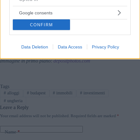
Foto di Szeged: depositphotos.com
Google consents
Leggi anche:
CONFIRM
Crescita senza precedenti e aumento dei prezzi: record
e medie per il mercato immobiliare ungherese nel 2024
Buone notizie: il 2025 sarà un anno migliore nel
Data Deletion
Data Access
Privacy Policy
mercato immobiliare ungherese, afferma Duna House
Immagine in primo piano:
depositphotos.com
Tags
#
alloggi
#
budapest
#
immobili
#
investimenti
#
ungheria
Leave a Reply
Your email address will not be published.
Required fields are marked
*
Name
*