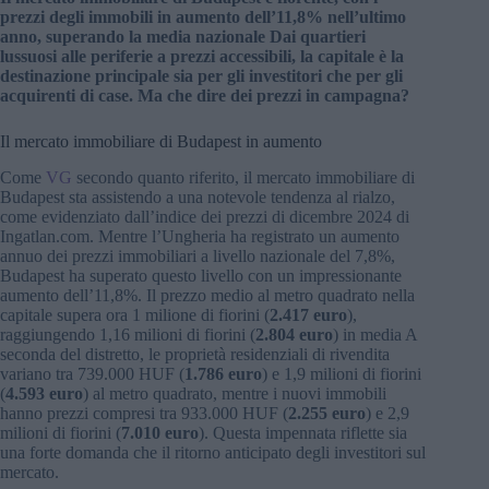
prezzi degli immobili in aumento dell’11,8% nell’ultimo
anno, superando la media nazionale Dai quartieri
lussuosi alle periferie a prezzi accessibili, la capitale è la
destinazione principale sia per gli investitori che per gli
acquirenti di case. Ma che dire dei prezzi in campagna?
Il mercato immobiliare di Budapest in aumento
Come
VG
secondo quanto riferito, il mercato immobiliare di
Budapest sta assistendo a una notevole tendenza al rialzo,
come evidenziato dall’indice dei prezzi di dicembre 2024 di
Ingatlan.com. Mentre l’Ungheria ha registrato un aumento
annuo dei prezzi immobiliari a livello nazionale del 7,8%,
Budapest ha superato questo livello con un impressionante
aumento dell’11,8%. Il prezzo medio al metro quadrato nella
capitale supera ora 1 milione di fiorini (
2.417 euro
),
raggiungendo 1,16 milioni di fiorini (
2.804 euro
) in media A
seconda del distretto, le proprietà residenziali di rivendita
variano tra 739.000 HUF (
1.786 euro
) e 1,9 milioni di fiorini
(
4.593 euro
) al metro quadrato, mentre i nuovi immobili
hanno prezzi compresi tra 933.000 HUF (
2.255 euro
) e 2,9
milioni di fiorini (
7.010 euro
). Questa impennata riflette sia
una forte domanda che il ritorno anticipato degli investitori sul
mercato.