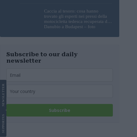
Caccia al tesoro: cosa hanno
trovato gli esperti nei pressi della
motocicletta tedesca recuperata dal
Danubio a Budapest – foto
Subscribe to our daily
newsletter
LETTER
NEWS
Subscribe
US
SUPPORT