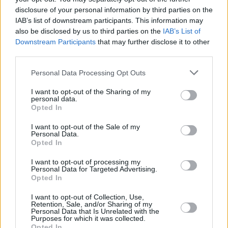
prezzi che vanno da 783.000 HUF (
1.893 euro
) a 892.000
disclosure of your personal information by third parties on the
HUF (
2.156 euro
) al metro quadrato Szeged è in cima anche
IAB’s list of downstream participants. This information may
alla classifica delle nuove costruzioni nelle campagne con
1,14 milioni di fiorini (
2.756 euro
) al metro quadrato, mentre
also be disclosed by us to third parties on the
IAB’s List of
esistono opzioni più convenienti in città come Szekszárd e
Downstream Participants
that may further disclose it to other
Békéscsaba, dove i prezzi variano tra 656.000 HUF (
1.586
third parties.
euro
) e 682.000 HUF (
1.649 euro
). I diversi prezzi e le
opportunità nei mercati regionali e di Budapest evidenziano il
Please note that this website/app uses one or more Google
Personal Data Processing Opt Outs
vario fascino
investitori
e allo stesso modo gli acquirenti di
services and may gather and store information including but
case, che soddisfano budget e preferenze diversi.
not limited to your visit or usage behaviour. You may click to
I want to opt-out of the Sharing of my
personal data.
grant or deny consent to Google and its third-party tags to
Opted In
use your data for below specified purposes in below Google
consent section.
I want to opt-out of the Sale of my
Personal Data.
Opted In
I want to opt-out of processing my
Personal Data for Targeted Advertising.
Opted In
I want to opt-out of Collection, Use,
Retention, Sale, and/or Sharing of my
Personal Data that Is Unrelated with the
Purposes for which it was collected.
Opted In