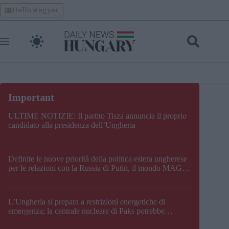
Skip
HelloMagyar
to
content
ULTIME NOTIZIE: Il partito Tisza annuncia il proprio
candidato alla presidenza dell’Ungheria
Definite le nuove priorità della politica estera ungherese
per le relazioni con la Russia di Putin, il mondo MAGA,
l’UE, il V4, la NATO e i Balcani
L’Ungheria si prepara a restrizioni energetiche di
emergenza; la centrale nucleare di Paks potrebbe
chiudere questo fine settimana