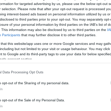
formation for targeted advertising by us, please use the below opt-out s
oteggiamo le frontiere esterne dell’Unione europea,
r selection. Please note that after your opt-out request is processed y
eing interest-based ads based on personal information utilized by us or
nati a pagare un milione di euro al giorno a Bruxelles
disclosed to third parties prior to your opt-out. You may separately opt-
 multa che il tribunale dell’UE ha ordinato
losure of your personal information by third parties on the IAB’s list of
molte delle regole sull’immigrazione del blocco.
. This information may also be disclosed by us to third parties on the
IA
Participants
that may further disclose it to other third parties.
e ungherese che sostengono Bruxelles, l’Ungheria
 that this website/app uses one or more Google services and may gath
ó, insistendo sul fatto che Bruxelles voleva “installare
including but not limited to your visit or usage behaviour. You may click 
i illegali potessero entrare nel paese.
 to Google and its third-party tags to use your data for below specifi
ogle consent section.
imarca, sottolineando che i due paesi sono d’accordo
re esterne dell’UE.
l Data Processing Opt Outs
mi di sviluppo nei paesi africani di origine migrante
o opt-out of the Sharing of my personal data.
grazione.
In
o opt-out of the Sale of my Personal Data.
tario e educativo, perché si prevede che la
In
i prossimi 20-25 anni, ha affermato.