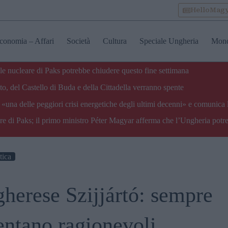
HelloMag
conomia – Affari
Società
Cultura
Speciale Ungheria
Mon
ale nucleare di Paks potrebbe chiudere questo fine settimana
o, del Castello di Buda e della Cittadella verranno spente
«una delle peggiori crisi energetiche degli ultimi decenni» e comunica 
are di Paks; il primo ministro Péter Magyar afferma che l’Ungheria potre
tica
ngherese Szijjártó: sempre
entano ragionevoli