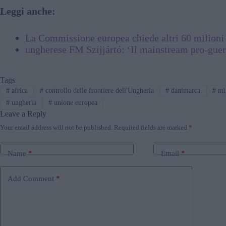
Leggi anche:
La Commissione europea chiede altri 60 milioni 
ungherese FM Szijjártó: ‘Il mainstream pro-guerra
Tags
#
africa
#
controllo delle frontiere dell'Ungheria
#
danimarca
#
mi
#
ungheria
#
unione europea
Leave a Reply
Your email address will not be published.
Required fields are marked
*
Name
*
Email
*
Add Comment
*