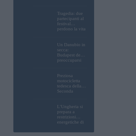
Parlamento, del
Castello di
Buda e della
Tragedia: due
Cittadella
partecipanti al
verranno
festival
spente
perdono la vita
all’Ozora
Festival in
Ungheria
Un Danubio in
secca:
Budapest deve
preoccuparsi
del proprio
approvvigiona
mento idrico?
Preziosa
Un esperto
motocicletta
mette in luce
tedesca della
un fatto
Seconda
sorprendente
Guerra
Mondiale, resti
umani ed
L’Ungheria si
esplosivi
prepara a
recuperati dal
restrizioni
Danubio a
energetiche di
Budapest –
emergenza; la
foto
centrale