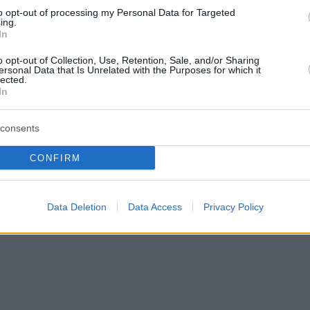
to opt-out of processing my Personal Data for Targeted
ing.
rdo di euro per gli sviluppi in Africa negli ultimi
In
eriore a 1.835 studenti africani ogni anno.
o opt-out of Collection, Use, Retention, Sale, and/or Sharing
ersonal Data that Is Unrelated with the Purposes for which it
lected.
In
consents
CONFIRM
Data Deletion
Data Access
Privacy Policy