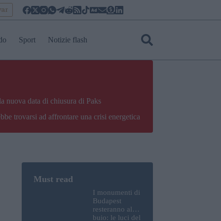
yar
do
Sport
Notizie flash
la nuova data di chiusura di Paks
bbe trovarsi ad affrontare una crisi energetica
I monumenti di
Budapest
resteranno al
buio: le luci del