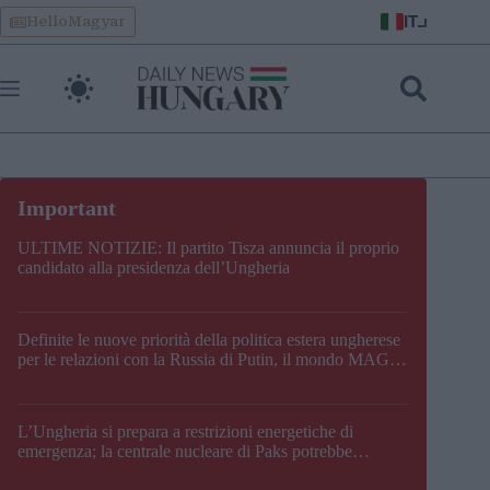
Skip
IT
HelloMagyar
to
content
ULTIME NOTIZIE: Il partito Tisza annuncia il proprio
candidato alla presidenza dell’Ungheria
Definite le nuove priorità della politica estera ungherese
per le relazioni con la Russia di Putin, il mondo MAGA,
l’UE, il V4, la NATO e i Balcani
L’Ungheria si prepara a restrizioni energetiche di
emergenza; la centrale nucleare di Paks potrebbe
chiudere questo fine settimana