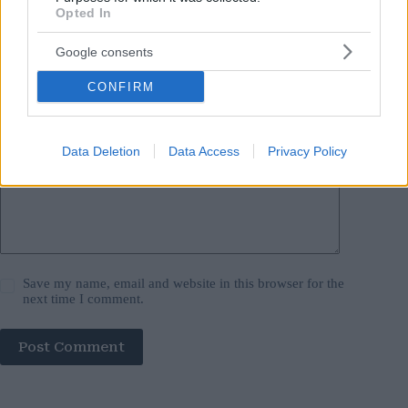
Name
*
Opted In
Email
*
Google consents
CONFIRM
Website
Add Comment
*
Data Deletion
Data Access
Privacy Policy
Save my name, email and website in this browser for the
next time I comment.
Post Comment