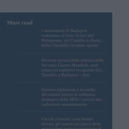
I monumenti di Budapest
resteranno al buio: le luci del
Parlamento, del Castello di Buda e
della Cittadella verranno spente
Preziosa motocicletta tedesca della
Seconda Guerra Mondiale, resti
umani ed esplosivi recuperati dal
Danubio a Budapest – foto
Enorme esplosione e incendio
devastante presso la raffineria
strategica della MOL: i prezzi del
carburante aumenteranno
nuovamente?
Caccia al tesoro: cosa hanno
trovato gli esperti nei pressi della
motocicletta tedesca recuperata dal