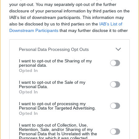
your opt-out. You may separately opt-out of the further
In base ad un accordo firmato nel 2014, Rosatom sta
costruendo altri due blocchi presso la centrale nucleare di
disclosure of your personal information by third parties on the
Paks, ciascuno con una capacità di 1,2 GW. I blocchi
IAB’s list of downstream participants. This information may
dovrebbero entrare in funzione nel 2030-2031.
also be disclosed by us to third parties on the
IAB’s List of
Downstream Participants
that may further disclose it to other
Per saperne di più sul
progetto
della
centrale nucleare di
third parties.
Paks
:
Please note that this website/app uses one or more Google
Personal Data Processing Opt Outs
Il capo di Rosatom in Ungheria, la prima colata di
services and may gather and store information including but
cemento per la centrale nucleare di Paks II
– foto
not limited to your visit or usage behaviour. You may click to
I want to opt-out of the Sharing of my
Dirigente russo legato al progetto Paks II in Ungheria
personal data.
grant or deny consent to Google and its third-party tags to
arrestato
per presunti finanziamenti all’esercito ucraino
Opted In
use your data for below specified purposes in below Google
consent section.
I want to opt-out of the Sale of my
Personal Data.
Tags
Opted In
#
categoria affari
#
categoria energia in Ungheria
#
categoria politica
#
investimenti
#
progetto paks
I want to opt-out of processing my
Personal Data for Targeted Advertising.
#
ungheria
Opted In
Leave a Reply
Your email address will not be published.
Required fields are marked
*
I want to opt-out of Collection, Use,
Retention, Sale, and/or Sharing of my
Personal Data that Is Unrelated with the
Purposes for which it was collected.