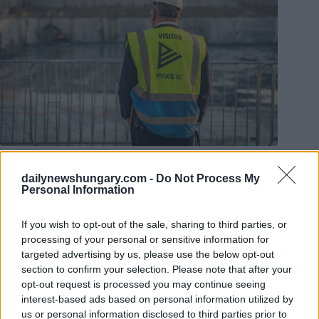
Foto:
Facebook/Csárdi Antal
Likhachev ha osservato che la decisione su Paks 2, compreso
dailynewshungary.com -
Do Not Process My
il prezzo, è stata resa pubblica, in collaborazione con l’AIEA.
Personal Information
“Risponderemo a tutte le domande, anche sul prezzo
“, ha
If you wish to opt-out of the sale, sharing to third parties, or
detto.
processing of your personal or sensitive information for
targeted advertising by us, please use the below opt-out
“Naturalmente, sarà necessario superare un esame, nel
section to confirm your selection. Please note that after your
senso buono del termine. Un esame dell’efficacia del
opt-out request is processed you may continue seeing
progetto, della validità del prezzo e di altri parametri. Siamo
interest-based ads based on personal information utilized by
assolutamente pronti per questo esame
“, ha aggiunto.
us or personal information disclosed to third parties prior to