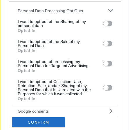
Please note that this website/app uses one or more Google
Personal Data Processing Opt Outs
services and may gather and store information including but
not limited to your visit or usage behaviour. You may click to
I want to opt-out of the Sharing of my
personal data.
grant or deny consent to Google and its third-party tags to
Opted In
use your data for below specified purposes in below Google
consent section.
I want to opt-out of the Sale of my
Personal Data.
Opted In
I want to opt-out of processing my
Personal Data for Targeted Advertising.
Azioni legali già intraprese
Opted In
LESZ ha annunciato di aver già intrapreso le necessarie
I want to opt-out of Collection, Use,
azioni legali e si è impegnata a sostenere i dipendenti
Retention, Sale, and/or Sharing of my
Personal Data that Is Unrelated with the
interessati con tutti i mezzi legali a disposizione.
Purposes for which it was collected.
Opted In
L’organizzazione ha criticato la direzione della compagnia
aerea di Varsavia e si è chiesta come sia possibile un simile
Google consents
trattamento dei lavoratori in una grande azienda
internazionale.
CONFIRM