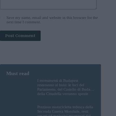
Save my name, email and website in this browser for the
next time I comment.
Post Comment
I monumenti di Budapest
resteranno al buio: le luci del
Parlamento, del Castello di Buda e
della Cittadella verranno spente
Preziosa motocicletta tedesca della
Seconda Guerra Mondiale, resti
umani ed esplosivi recuperati dal