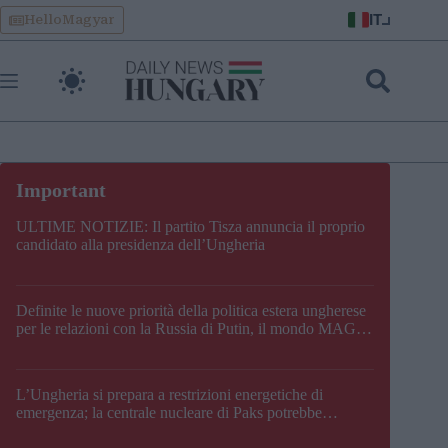
Skip
IT
HelloMagyar
to
content
ULTIME NOTIZIE: Il partito Tisza annuncia il proprio
candidato alla presidenza dell’Ungheria
Definite le nuove priorità della politica estera ungherese
per le relazioni con la Russia di Putin, il mondo MAGA,
l’UE, il V4, la NATO e i Balcani
L’Ungheria si prepara a restrizioni energetiche di
emergenza; la centrale nucleare di Paks potrebbe
chiudere questo fine settimana