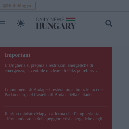
Skip
HelloMagyar
to
content
L’Ungheria si prepara a restrizioni energetiche di
emergenza; la centrale nucleare di Paks potrebbe
chiudere questo fine settimana
I monumenti di Budapest resteranno al buio: le luci del
Parlamento, del Castello di Buda e della Cittadella
verranno spente
Il primo ministro Magyar afferma che l’Ungheria sta
affrontando «una delle peggiori crisi energetiche degli
ultimi decenni» e comunica la nuova data di chiusura di