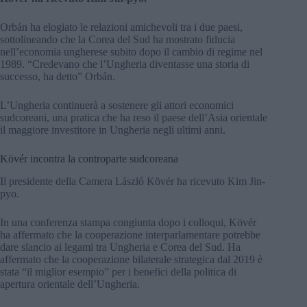
Orbán ha elogiato le relazioni amichevoli tra i due paesi,
sottolineando che la Corea del Sud ha mostrato fiducia
nell’economia ungherese subito dopo il cambio di regime nel
1989. “Credevano che l’Ungheria diventasse una storia di
successo, ha detto” Orbán.
L’Ungheria continuerà a sostenere gli attori economici
sudcoreani, una pratica che ha reso il paese dell’Asia orientale
il maggiore investitore in Ungheria negli ultimi anni.
Kövér incontra la controparte sudcoreana
Il presidente della Camera László Kövér ha ricevuto Kim Jin-
pyo.
In una conferenza stampa congiunta dopo i colloqui, Kövér
ha affermato che la cooperazione interparlamentare potrebbe
dare slancio ai legami tra Ungheria e Corea del Sud. Ha
affermato che la cooperazione bilaterale strategica dal 2019 è
stata “il miglior esempio” per i benefici della politica di
apertura orientale dell’Ungheria.