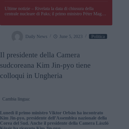
Paks
Ultime notizie – Rivelata la data di chiusura della
centrale nucleare di Paks; il primo ministro Péter Magyar
afferma che l’Ungheria potrebbe trovarsi ad affrontare
una crisi energetica
Daily News
June 5, 2023
Politica
Il presidente della Camera
sudcoreana Kim Jin-pyo tiene
colloqui in Ungheria
Cambia lingua:
Lunedì il primo ministro Viktor Orbán ha incontrato
Kim Jin-pyo, presidente dell’Assemblea nazionale della
Corea del Sud. Anche il presidente della Camera László
Kövér ha ricevuto Kim Jin-pyo.