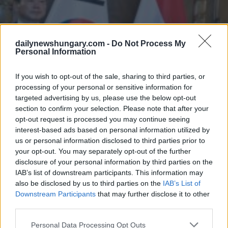
dailynewshungary.com -
Do Not Process My
Personal Information
If you wish to opt-out of the sale, sharing to third parties, or
processing of your personal or sensitive information for
targeted advertising by us, please use the below opt-out
section to confirm your selection. Please note that after your
opt-out request is processed you may continue seeing
interest-based ads based on personal information utilized by
us or personal information disclosed to third parties prior to
your opt-out. You may separately opt-out of the further
disclosure of your personal information by third parties on the
IAB’s list of downstream participants. This information may
Il presidente della Camera Lász
also be disclosed by us to third parties on the
IAB’s List of
I relatori hanno discusso delle sfide internazionali che
Downstream Participants
that may further disclose it to other
riguardano l’economia ungherese e centinaia di aziende
third parties.
sudcoreane in Ungheria come l’inflazione e gli alti prezzi
dell’energia, ha detto Kövér, aggiungendo che cercare una
Please note that this website/app uses one or more Google
Personal Data Processing Opt Outs