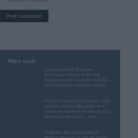
Post Comment
I monumenti di Budapest
resteranno al buio: le luci del
Parlamento, del Castello di Buda e
della Cittadella verranno spente
Preziosa motocicletta tedesca della
Seconda Guerra Mondiale, resti
umani ed esplosivi recuperati dal
Danubio a Budapest – foto
Tragedia: due partecipanti al
festival perdono la vita all’Ozora