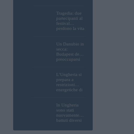
Parlamento, del
Castello di
Buda e della
Tragedia: due
Cittadella
partecipanti al
verranno
festival
spente
perdono la vita
all’Ozora
Festival in
Ungheria
Un Danubio in
secca:
Budapest deve
preoccuparsi
del proprio
approvvigiona
mento idrico?
L’Ungheria si
Un esperto
prepara a
mette in luce
restrizioni
un fatto
energetiche di
sorprendente
emergenza; la
centrale
nucleare di
In Ungheria
Paks potrebbe
sono stati
chiudere
nuovamente
questo fine
battuti diversi
settimana
record di
caldo; buone