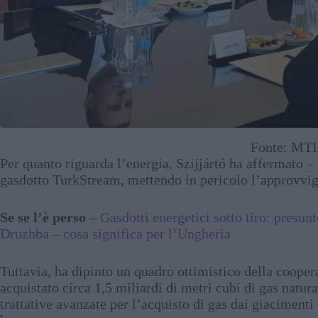
Fonte: MTI
Per quanto riguarda l’energia, Szijjártó ha affermato – 
gasdotto TurkStream, mettendo in pericolo l’approvvi
Se se l’è perso
–
Gasdotti energetici sotto tiro: presun
Druzhba – cosa significa per l’Ungheria
Tuttavia, ha dipinto un quadro ottimistico della cooper
acquistato circa 1,5 miliardi di metri cubi di gas natu
trattative avanzate per l’acquisto di gas dai giaciment