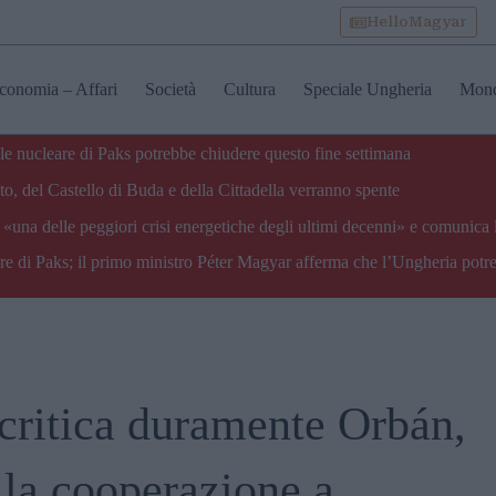
HelloMagyar
conomia – Affari
Società
Cultura
Speciale Ungheria
Mon
ale nucleare di Paks potrebbe chiudere questo fine settimana
o, del Castello di Buda e della Cittadella verranno spente
«una delle peggiori crisi energetiche degli ultimi decenni» e comunica 
are di Paks; il primo ministro Péter Magyar afferma che l’Ungheria potre
critica duramente Orbán,
 la cooperazione a