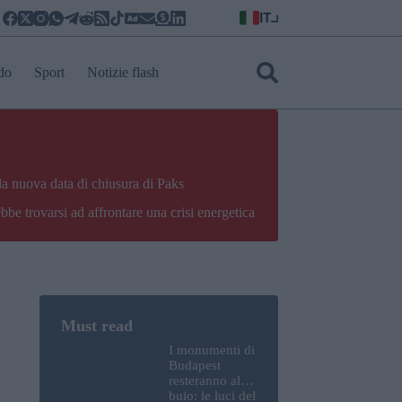
IT
do
Sport
Notizie flash
la nuova data di chiusura di Paks
bbe trovarsi ad affrontare una crisi energetica
I monumenti di
Budapest
resteranno al
buio: le luci del