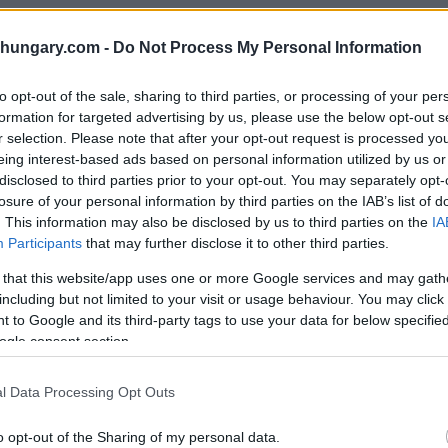
t mentre sostiene Zelensky
shungary.com -
Do Not Process My Personal Information
dente ucraino Volodymyr Zelensky a Bucarest e,
inguaggio insolitamente forte per descrivere l’ultima
to opt-out of the sale, sharing to third parties, or processing of your per
occato un prestito dell’UE che tutti i 27 Stati membri
formation for targeted advertising by us, please use the below opt-out s
r selection. Please note that after your opt-out request is processed y
raina.
eing interest-based ads based on personal information utilized by us or
disclosed to third parties prior to your opt-out. You may separately opt-
 congiunta su una questione così importante –
losure of your personal information by third parties on the IAB’s list of
l’Ucraina – venga messa in discussione da un singolo
. This information may also be disclosed by us to third parties on the
IA
o che tra una settimana si terrà un altro vertice
Participants
that may further disclose it to other third parties.
e Europea proporrà diverse opzioni legali per superare
 that this website/app uses one or more Google services and may gath
esse, ha detto Dan.
including but not limited to your visit or usage behaviour. You may click 
 to Google and its third-party tags to use your data for below specifi
to ungherese martedì. Con la maggioranza di due terzi
ogle consent section.
ostegno all’adesione dell’Ucraina all’UE e contro
fare tutto il possibile per evitare che l’Ungheria o l’UE
l Data Processing Opt Outs
o opt-out of the Sharing of my personal data.