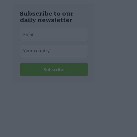
notizie
riguardo
all’approvvigio
Subscribe to our
namento di
daily newsletter
acqua potabile
Subscribe