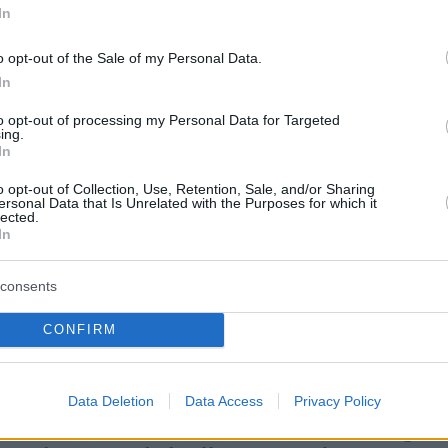
oranze
In
o opt-out of the Sale of my Personal Data.
istituisce una giornata nazionale per la lingua rumena
In
no toccato anche i diritti delle minoranze linguistiche,
da tempo. Dan ha detto di aver ricevuto garanzie che
to opt-out of processing my Personal Data for Targeted
ing.
ruzioni e che i diritti della comunità rumena saranno
In
otezione delle minoranze.
o opt-out of Collection, Use, Retention, Sale, and/or Sharing
ersonal Data that Is Unrelated with the Purposes for which it
ta in grado di ottenere garanzie per i diritti delle
lected.
In
orto con l’Ucraina è completamente diverso da quello
d allinearsi agli standard europei sui diritti delle
ze ungheresi.
consents
CONFIRM
steri ungherese: gas, Schengen,
Data Deletion
Data Access
Privacy Policy
 Tánczos, il Ministro dell’Ambiente rumeno di origine