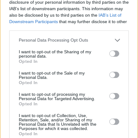
disclosure of your personal information by third parties on the
Camera slovacca Pellegrini tiene colloqui a Budapest
.
IAB’s list of downstream participants. This information may
also be disclosed by us to third parties on the
IAB’s List of
leggi anche:
Downstream Participants
that may further disclose it to other
third parties.
Due in uno: inaugurato per la seconda volta il più
nuovo ponte di confine ungherese-slovacco
Please note that this website/app uses one or more Google
(Hungarian-Slovak border bridge)
dettagli QUI
Personal Data Processing Opt Outs
services and may gather and store information including but
not limited to your visit or usage behaviour. You may click to
I want to opt-out of the Sharing of my
personal data.
grant or deny consent to Google and its third-party tags to
Opted In
use your data for below specified purposes in below Google
consent section.
I want to opt-out of the Sale of my
Personal Data.
Tags
Opted In
#
guerra in ucraina
#
minoranza
#
slovacchia
#
ucraina
#
ungheria
#
viktor orban
#
visegrad quattro
I want to opt-out of processing my
Leave a Reply
Personal Data for Targeted Advertising.
Opted In
Your email address will not be published.
Required fields are marked
*
I want to opt-out of Collection, Use,
Retention, Sale, and/or Sharing of my
Name
*
Personal Data that Is Unrelated with the
Purposes for which it was collected.
Opted In
Email
*