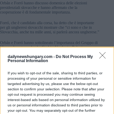
Orbán e Forró hanno discusso domenica delle elezioni
presidenziali slovacche e hanno affermato che la
cooperazione è di fondamentale importanza.
Forró, che è candidato alla corsa, ha detto che è importante
per gli ungheresi slovacchi mostrare che “ci sono e che in
Slovacchia, anche tra mille anni, si parlerà ancora ungherese.”
Orbán e Forró hanno sottolineato l’importanza del Gruppo di
Visegrad, sostenendo che Cechia, Ungheria, Polonia e
Slovacchia dovrebbero “trovare un terreno comune” poiché
possono ottenere di più insieme”.
dailynewshungary.com -
Do Not Process My
Personal Information
leggi anche:
I primi ministri cechi e polacchi hanno
gridato al primo ministro Orbán a causa dell’adesione
If you wish to opt-out of the sale, sharing to third parties, or
della Svezia alla NATO?
processing of your personal or sensitive information for
targeted advertising by us, please use the below opt-out
Hanno chiesto un cessate il fuoco e colloqui di pace in
section to confirm your selection. Please note that after your
Ucraina, e hanno preso posizione contro l’invio di armi o
opt-out request is processed you may continue seeing
truppe in Ucraina, “che è diametralmente opposto agli
interest-based ads based on personal information utilized by
interessi ungheresi.”
us or personal information disclosed to third parties prior to
your opt-out. You may separately opt-out of the further
Come abbiamo scritto la settimana scorsa,
Il presidente della