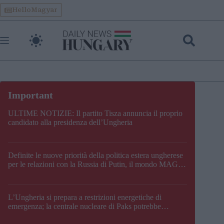
Skip
HelloMagyar
to
content
ULTIME NOTIZIE: Il partito Tisza annuncia il proprio
candidato alla presidenza dell’Ungheria
Definite le nuove priorità della politica estera ungherese
per le relazioni con la Russia di Putin, il mondo MAGA,
l’UE, il V4, la NATO e i Balcani
L’Ungheria si prepara a restrizioni energetiche di
emergenza; la centrale nucleare di Paks potrebbe
chiudere questo fine settimana