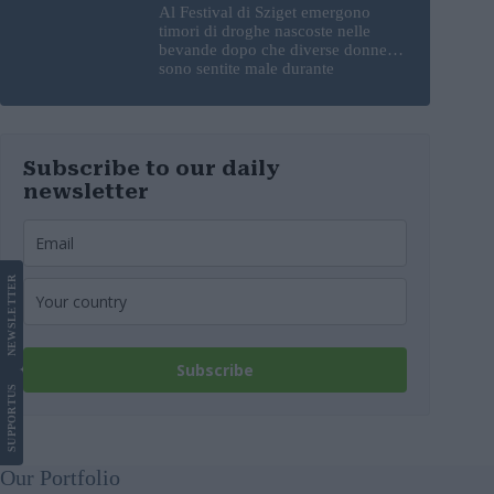
Al Festival di Sziget emergono
timori di droghe nascoste nelle
bevande dopo che diverse donne si
sono sentite male durante
l’esibizione di un DJ
Subscribe to our daily
newsletter
LETTER
NEWS
Subscribe
US
SUPPORT
Our Portfolio