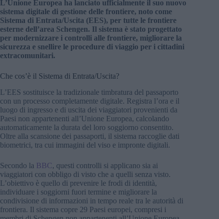
L’Unione Europea ha lanciato ufficialmente il suo nuovo
sistema digitale di gestione delle frontiere, noto come
Sistema di Entrata/Uscita (EES), per tutte le frontiere
esterne dell’area Schengen. Il sistema è stato progettato
per modernizzare i controlli alle frontiere, migliorare la
sicurezza e snellire le procedure di viaggio per i cittadini
extracomunitari.
Che cos’è il Sistema di Entrata/Uscita?
L’EES sostituisce la tradizionale timbratura del passaporto
con un processo completamente digitale. Registra l’ora e il
luogo di ingresso e di uscita dei viaggiatori provenienti da
Paesi non appartenenti all’Unione Europea, calcolando
automaticamente la durata del loro soggiorno consentito.
Oltre alla scansione dei passaporti, il sistema raccoglie dati
biometrici, tra cui immagini del viso e impronte digitali.
Secondo la
BBC
, questi controlli si applicano sia ai
viaggiatori con obbligo di visto che a quelli senza visto.
L’obiettivo è quello di prevenire le frodi di identità,
individuare i soggiorni fuori termine e migliorare la
condivisione di informazioni in tempo reale tra le autorità di
frontiera. Il sistema copre 29 Paesi europei, compresi i
membri di Schengen non appartenenti all’Unione Europea