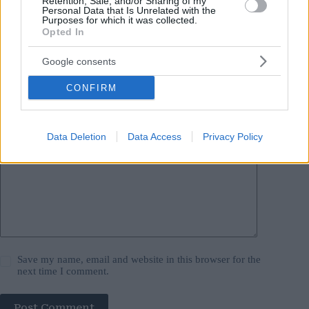
Retention, Sale, and/or Sharing of my
Personal Data that Is Unrelated with the
Your email address will not be published.
Required fields are marked
*
Purposes for which it was collected.
Opted In
Name
*
Google consents
Email
*
CONFIRM
Website
Data Deletion
Data Access
Privacy Policy
Add Comment
*
Save my name, email and website in this browser for the
next time I comment.
Post Comment