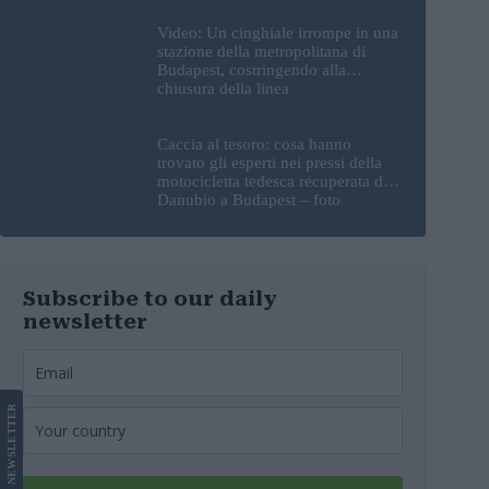
Video: Un cinghiale irrompe in una
stazione della metropolitana di
Budapest, costringendo alla
chiusura della linea
Caccia al tesoro: cosa hanno
trovato gli esperti nei pressi della
motocicletta tedesca recuperata dal
Danubio a Budapest – foto
Subscribe to our daily
newsletter
LETTER
NEWS