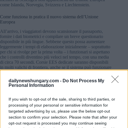
come Islanda, Norvegia, Svizzera e Liechtenstein.
Come funziona in pratica il nuovo sistema dell’Unione
Europea
All’arrivo, i viaggiatori devono scansionare il passaporto,
fornire i dati biometrici e compilare un breve questionario
disponibile in più lingue. Sebbene questo possa aumentare
leggermente i tempi di elaborazione inizialmente – soprattutto
per chi si rivolge per la prima volta – i funzionari si aspettano
che i controlli diventino più veloci nel tempo, con una media
di circa 70 secondi. Corsie EES dedicate saranno disponibili
in molti valichi di frontiera, anche se il sistema può funzionare
su tutte le corsie nei periodi di maggiore affluenza.
dailynewshungary.com -
Do Not Process My
Avete sentito?
Lanciato
un nuovo
volo
diretto
Budapest-
Personal Information
Seoul
: ora è possibile viaggiare in Corea del Sud tutti i giorni!
Inoltre, l’
Ungheria è sicura per i turisti?
Cosa devono sapere i
If you wish to opt-out of the sale, sharing to third parties, or
viaggiatori prima di visitare Budapest e non solo.
processing of your personal or sensitive information for
targeted advertising by us, please use the below opt-out
Sicurezza e protezione dei dati
section to confirm your selection. Please note that after your
I dati raccolti nell’ambito dell’EES saranno generalmente
opt-out request is processed you may continue seeing
conservati per tre anni, o fino a cinque anni in caso di