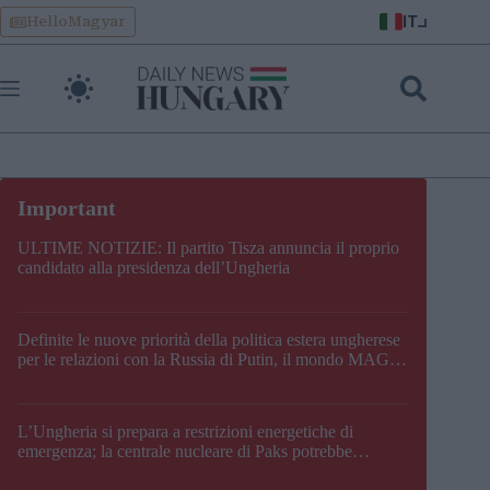
Skip
IT
HelloMagyar
to
content
ULTIME NOTIZIE: Il partito Tisza annuncia il proprio
candidato alla presidenza dell’Ungheria
Definite le nuove priorità della politica estera ungherese
per le relazioni con la Russia di Putin, il mondo MAGA,
l’UE, il V4, la NATO e i Balcani
L’Ungheria si prepara a restrizioni energetiche di
emergenza; la centrale nucleare di Paks potrebbe
chiudere questo fine settimana