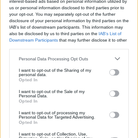
interest-based ads based on personal information utilized by
superamento del soggiorno. Le autorità, comprese le agenzie
us or personal information disclosed to third parties prior to
di frontiera nazionali ed Europol, avranno accesso al sistema
your opt-out. You may separately opt-out of the further
per aiutare a prevenire e indagare su crimini e terrorismo. I
funzionari dell’Unione Europea sottolineano che il sistema è
disclosure of your personal information by third parties on the
conforme ai rigorosi standard di protezione dei dati.
IAB’s list of downstream participants. This information may
also be disclosed by us to third parties on the
IAB’s List of
Prime esperienze e aspettative
Downstream Participants
that may further disclose it to other
third parties.
Durante la fase di test, il sistema ha registrato oltre 52 milioni
di attraversamenti e ha identificato migliaia di casi irregolari,
Please note that this website/app uses one or more Google
Personal Data Processing Opt Outs
tra cui persone ritenute a rischio per la sicurezza. Tuttavia, i
services and may gather and store information including but
primi lanci hanno portato a lunghe code in alcuni aeroporti e i
not limited to your visit or usage behaviour. You may click to
I want to opt-out of the Sharing of my
ritardi potrebbero continuare durante i periodi di punta dei
personal data.
viaggi.
grant or deny consent to Google and its third-party tags to
Opted In
use your data for below specified purposes in below Google
Immagine in evidenza: Daily News Ungheria
consent section.
I want to opt-out of the Sale of my
Personal Data.
Opted In
I want to opt-out of processing my
Tags
Personal Data for Targeted Advertising.
#
categoria turismo
#
ungheria
#
unione europea
Opted In
#
viaggi
I want to opt-out of Collection, Use,
Leave a Reply