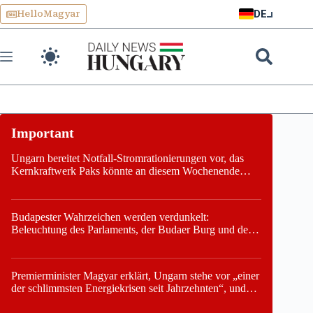
Skip
DE
HelloMagyar
to
content
Ungarn bereitet Notfall-Stromrationierungen vor, das
Kernkraftwerk Paks könnte an diesem Wochenende
stillgelegt werden
Budapester Wahrzeichen werden verdunkelt:
Beleuchtung des Parlaments, der Budaer Burg und der
Zitadelle wird abgeschaltet
Premierminister Magyar erklärt, Ungarn stehe vor „einer
der schlimmsten Energiekrisen seit Jahrzehnten“, und
gibt neuen Termin für die Stilllegung von Paks bekannt