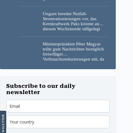
gegenseitig die Schuld
Ungarn bereitet Notfall-
Stromrationierungen vor, das
Kernkraftwerk Paks könnte an
diesem Wochenende stillgelegt
werden
Ministerpräsident Péter Magyar
teilte gute Nachrichten bezüglich
freiwilliger
Verbrauchsreduzierungen mit, da
erneut Hitzerekorde gebrochen
wurden
Subscribe to our daily
newsletter
LETTER
NEWS