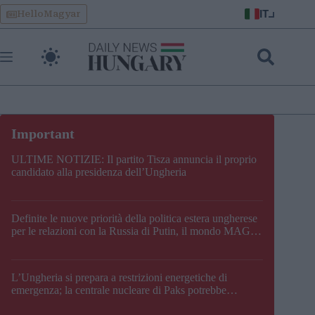
Skip
IT
HelloMagyar
to
content
ULTIME NOTIZIE: Il partito Tisza annuncia il proprio
candidato alla presidenza dell’Ungheria
Definite le nuove priorità della politica estera ungherese
per le relazioni con la Russia di Putin, il mondo MAGA,
l’UE, il V4, la NATO e i Balcani
L’Ungheria si prepara a restrizioni energetiche di
emergenza; la centrale nucleare di Paks potrebbe
chiudere questo fine settimana