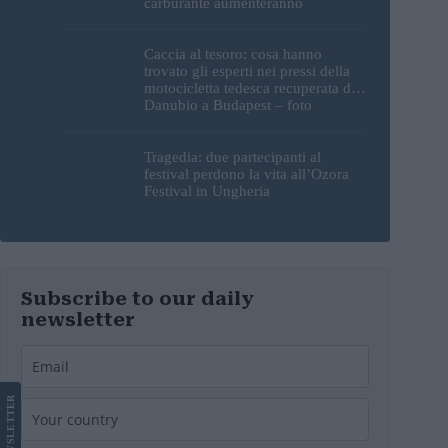
carburante aumenteranno
nuovamente?
Caccia al tesoro: cosa hanno
trovato gli esperti nei pressi della
motocicletta tedesca recuperata dal
Danubio a Budapest – foto
Tragedia: due partecipanti al
festival perdono la vita all’Ozora
Festival in Ungheria
Subscribe to our daily
newsletter
LETTER