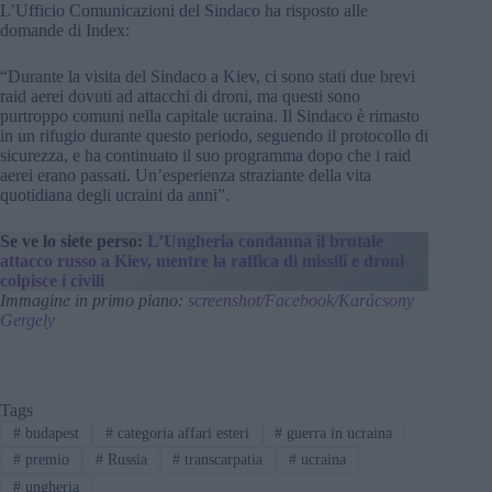
L’Ufficio Comunicazioni del Sindaco ha risposto alle
domande di Index:
“Durante la visita del Sindaco a Kiev, ci sono stati due brevi
raid aerei dovuti ad attacchi di droni, ma questi sono
purtroppo comuni nella capitale ucraina. Il Sindaco è rimasto
in un rifugio durante questo periodo, seguendo il protocollo di
sicurezza, e ha continuato il suo programma dopo che i raid
aerei erano passati. Un’esperienza straziante della vita
quotidiana degli ucraini da anni”.
Se ve lo siete perso:
L’Ungheria condanna il brutale
attacco russo a Kiev, mentre la raffica di missili e droni
colpisce i civili
Immagine in primo piano:
screenshot/Facebook/Karácsony
Gergely
Tags
#
budapest
#
categoria affari esteri
#
guerra in ucraina
#
premio
#
Russia
#
transcarpatia
#
ucraina
#
ungheria