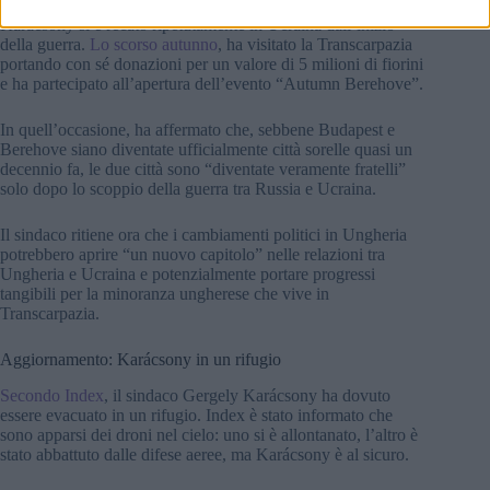
Karácsony si è recato ripetutamente in Ucraina dall’inizio
della guerra.
Lo scorso autunno
, ha visitato la Transcarpazia
portando con sé donazioni per un valore di 5 milioni di fiorini
e ha partecipato all’apertura dell’evento “Autumn Berehove”.
In quell’occasione, ha affermato che, sebbene Budapest e
Berehove siano diventate ufficialmente città sorelle quasi un
decennio fa, le due città sono “diventate veramente fratelli”
solo dopo lo scoppio della guerra tra Russia e Ucraina.
Il sindaco ritiene ora che i cambiamenti politici in Ungheria
potrebbero aprire “un nuovo capitolo” nelle relazioni tra
Ungheria e Ucraina e potenzialmente portare progressi
tangibili per la minoranza ungherese che vive in
Transcarpazia.
Aggiornamento: Karácsony in un rifugio
Secondo Index
, il sindaco Gergely Karácsony ha dovuto
essere evacuato in un rifugio. Index è stato informato che
sono apparsi dei droni nel cielo: uno si è allontanato, l’altro è
stato abbattuto dalle difese aeree, ma Karácsony è al sicuro.