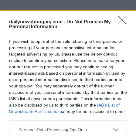
dailynewshungary.com -
Do Not Process My
Personal Information
If you wish to opt-out of the sale, sharing to third parties, or
processing of your personal or sensitive information for
Zelensky spera in un miglioramento delle relazioni tra
targeted advertising by us, please use the below opt-out
Ungheria e Ucraina
section to confirm your selection. Please note that after your
Karácsony ha partecipato al Vertice Internazionale delle Città
opt-out request is processed you may continue seeing
e delle Regioni a Kyiv, un importante forum che riunisce i
interest-based ads based on personal information utilized by
leader locali e regionali e i partner internazionali per discutere
us or personal information disclosed to third parties prior to
di resilienza, ricostruzione e protezione delle infrastrutture.
your opt-out. You may separately opt-out of the further
disclosure of your personal information by third parties on the
Durante la conferenza, Zelensky ha rivolto un saluto speciale
IAB’s list of downstream participants. This information may
a Karácsony e ha espresso la speranza che le relazioni tra
also be disclosed by us to third parties on the
IAB’s List of
Ungheria e Ucraina possano migliorare con il nuovo governo
Downstream Participants
that may further disclose it to other
ungherese.
third parties.
“Anche il sindaco di Budapest è qui oggi. Spero che
Please note that this website/app uses one or more Google
Personal Data Processing Opt Outs
riusciremo a migliorare le nostre relazioni con l’Ungheria.
services and may gather and store information including but
Questo è importante per tutti nella nostra regione e in tutta