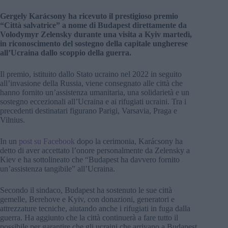
Gergely Karácsony ha ricevuto il prestigioso premio
“Città salvatrice” a nome di Budapest direttamente da
Volodymyr Zelensky durante una visita a Kyiv martedì,
in riconoscimento del sostegno della capitale ungherese
all’Ucraina dallo scoppio della guerra.
Il premio, istituito dallo Stato ucraino nel 2022 in seguito
all’invasione della Russia, viene consegnato alle città che
hanno fornito un’assistenza umanitaria, una solidarietà e un
sostegno eccezionali all’Ucraina e ai rifugiati ucraini. Tra i
precedenti destinatari figurano Parigi, Varsavia, Praga e
Vilnius.
In un
post su Facebook
dopo la cerimonia, Karácsony ha
detto di aver accettato l’onore personalmente da Zelensky a
Kiev e ha sottolineato che “Budapest ha davvero fornito
un’assistenza tangibile” all’Ucraina.
Secondo il sindaco, Budapest ha sostenuto le sue città
gemelle, Berehove e Kyiv, con donazioni, generatori e
attrezzature tecniche, aiutando anche i rifugiati in fuga dalla
guerra. Ha aggiunto che la città continuerà a fare tutto il
possibile per garantire che gli ucraini che arrivano a Budapest