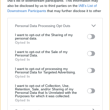
IAB’s list of downstream participants. This information may
also be disclosed by us to third parties on the
IAB’s List of
Downstream Participants
that may further disclose it to other
third parties.
Please note that this website/app uses one or more Google
Personal Data Processing Opt Outs
services and may gather and store information including but
not limited to your visit or usage behaviour. You may click to
I want to opt-out of the Sharing of my
personal data.
grant or deny consent to Google and its third-party tags to
Opted In
use your data for below specified purposes in below Google
consent section.
I want to opt-out of the Sale of my
Personal Data.
Opted In
I want to opt-out of processing my
Personal Data for Targeted Advertising.
Opted In
I want to opt-out of Collection, Use,
Retention, Sale, and/or Sharing of my
Personal Data that Is Unrelated with the
Purposes for which it was collected.
Opted In