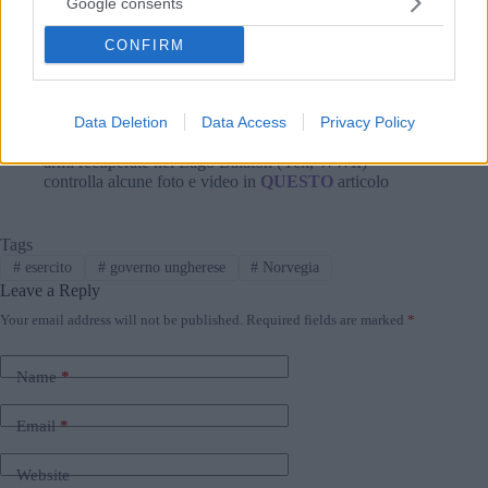
Google consents
CONFIRM
Leggi anche:
Soldati ungheresi
combattendo
in Israele ha dovuto
cercare rifugio in un bunker
Data Deletion
Data Access
Privacy Policy
Aerei da caccia della Seconda Guerra Mondiale trovati,
armi recuperate nel Lago Balaton (Yek, WWII)
controlla alcune foto e video in
QUESTO
articolo
Tags
#
esercito
#
governo ungherese
#
Norvegia
Leave a Reply
Your email address will not be published.
Required fields are marked
*
Name
*
Email
*
Website