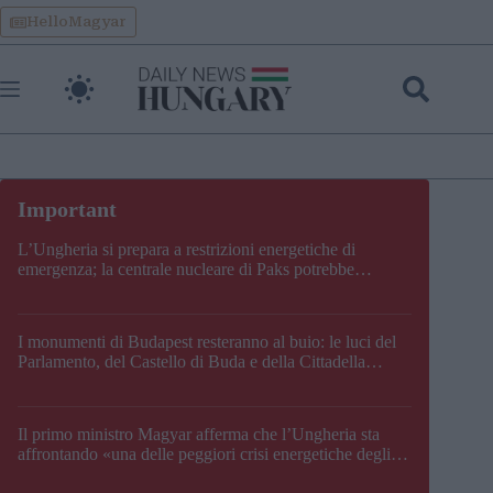
Skip
HelloMagyar
to
content
L’Ungheria si prepara a restrizioni energetiche di
emergenza; la centrale nucleare di Paks potrebbe
chiudere questo fine settimana
I monumenti di Budapest resteranno al buio: le luci del
Parlamento, del Castello di Buda e della Cittadella
verranno spente
Il primo ministro Magyar afferma che l’Ungheria sta
affrontando «una delle peggiori crisi energetiche degli
ultimi decenni» e comunica la nuova data di chiusura di