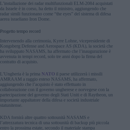
L’installazione dei radar multifunzionali ELM-2084 acquistati
da Israele è in corso, ha detto il ministro, aggiungendo che
radar simili funzionano come “the eyes” del sistema di difesa
aerea israeliano Iron Dome.
Progetto tempo record
Intervenendo alla cerimonia, Kyrre Lohne, vicepresidente di
Kongsberg Defense and Aerospace AS (KDA), la società che
ha sviluppato NASAMS, ha affermato che l’inaugurazione è
avvenuta in tempi record, solo tre anni dopo la firma del
contratto di acquisto.
L’Ungheria è la prima
NATO
il paese utilizzerà i missili
AMRAAM a raggio esteso NASAMS, ha affermato,
aggiungendo che l’acquisto è stato effettuato in
collaborazione con il governo ungherese e norvegese con la
partecipazione del governo degli Stati Uniti e di Raytheon, un
importante appaltatore della difesa e società industriale
statunitense.
KDA fornirà altre quattro sottounità NASAMS e
l’attrezzatura tecnica di una sottounità di backup più piccola
entro la prossima estate, secondo il materiale stampa