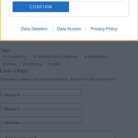
sostenere l’internazionalizzazione delle aziende italiane in
Ungheria.
CONFIRM
Se l’ha perso:
Il prossimo premier Magyar incontra Giorgia
Meloni a Roma
Data Deletion
Data Access
Privacy Policy
Tags
#
commercio
#
commercio in ungheria
#
diplomazia
#
italia
#
ungheria
#
utile
Leave a Reply
Your email address will not be published.
Required fields are marked
*
Name
*
Email
*
Website