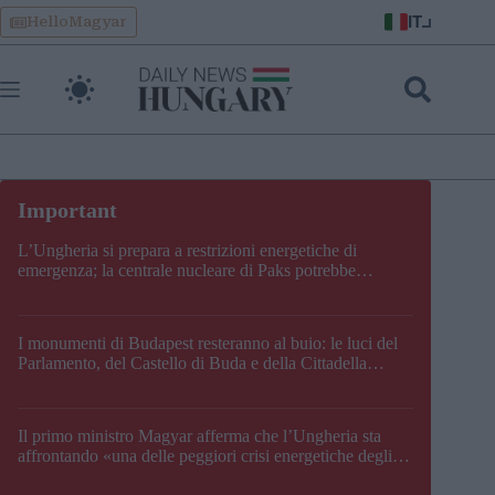
Skip
IT
HelloMagyar
to
content
L’Ungheria si prepara a restrizioni energetiche di
emergenza; la centrale nucleare di Paks potrebbe
chiudere questo fine settimana
I monumenti di Budapest resteranno al buio: le luci del
Parlamento, del Castello di Buda e della Cittadella
verranno spente
Il primo ministro Magyar afferma che l’Ungheria sta
affrontando «una delle peggiori crisi energetiche degli
ultimi decenni» e comunica la nuova data di chiusura di