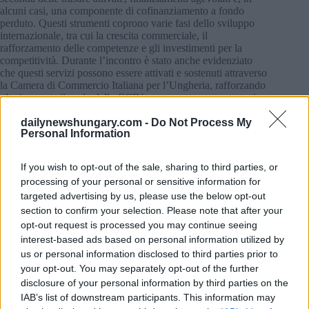
alcuni casi, una componente di cofinanziamento a fondo
perduto. Questi strumenti coprono varie fasi dello sviluppo
internazionale, tra cui la crescita commerciale, il
rafforzamento delle competenze e gli investimenti per la
competitività. Durante l’incontro è stato anche evidenziato
che questi servizi possono essere attivati e sostenuti attraverso
la Camera di Commercio Italiana per l’Ungheria, rafforzando
ulteriormente il ruolo della CCIU come controparte strategica
per le aziende italiane già presenti o interessate al mercato
dailynewshungary.com -
Do Not Process My
ungherese.
Personal Information
If you wish to opt-out of the sale, sharing to third parties, or
processing of your personal or sensitive information for
targeted advertising by us, please use the below opt-out
section to confirm your selection. Please note that after your
opt-out request is processed you may continue seeing
interest-based ads based on personal information utilized by
us or personal information disclosed to third parties prior to
your opt-out. You may separately opt-out of the further
disclosure of your personal information by third parties on the
IAB’s list of downstream participants. This information may