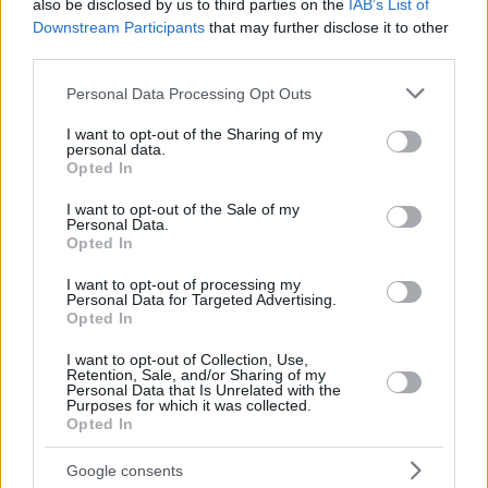
also be disclosed by us to third parties on the
IAB’s List of
Downstream Participants
that may further disclose it to other
third parties.
Internazionalizzazione: SIMEST e la Camera di Commercio
Italiana per l’Ungheria uniscono le forze per sostenere le
Please note that this website/app uses one or more Google
aziende italiane
Personal Data Processing Opt Outs
Il Consigliere della CCIU Asuni ha concluso la sessione
services and may gather and store information including but
sottolineando che l’internazionalizzazione non dipende solo
not limited to your visit or usage behaviour. You may click to
I want to opt-out of the Sharing of my
personal data.
dall’accesso agli strumenti finanziari, ma richiede anche una
grant or deny consent to Google and its third-party tags to
Opted In
conoscenza approfondita dei mercati, la costruzione di
use your data for below specified purposes in below Google
relazioni forti e una presenza locale strutturata. In questa
consent section.
prospettiva, la collaborazione tra SIMEST e la CCIU
I want to opt-out of the Sale of my
Personal Data.
rappresenta un asset strategico per sostenere le aziende
Opted In
italiane non solo nel loro ingresso nei mercati esteri, ma anche
nel loro consolidamento e sviluppo a lungo termine. Asuni ha
I want to opt-out of processing my
anche sottolineato il ruolo della Camera come punto di
Personal Data for Targeted Advertising.
riferimento operativo per le aziende interessate ad accedere
Opted In
agli strumenti SIMEST, attraverso l’orientamento, l’assistenza
e il supporto concreto nell’identificazione delle opportunità
I want to opt-out of Collection, Use,
più adatte per la crescita aziendale e l’espansione
Retention, Sale, and/or Sharing of my
internazionale.
Personal Data that Is Unrelated with the
Purposes for which it was collected.
Opted In
L’iniziativa ha confermato l’impegno comune delle istituzioni
coinvolte a rafforzare il dialogo con la comunità
Google consents
imprenditoriale, promuovendo un approccio integrato per