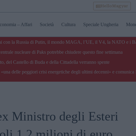
HelloMagyar
conomia – Affari
Società
Cultura
Speciale Ungheria
Mon
zioni con la Russia di Putin, il mondo MAGA, l’UE, il V4, la NATO e i B
centrale nucleare di Paks potrebbe chiudere questo fine settimana
o, del Castello di Buda e della Cittadella verranno spente
«una delle peggiori crisi energetiche degli ultimi decenni» e comunica 
ex Ministro degli Esteri
soli 1,2 milioni di euro