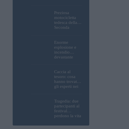
Parlamento, del
Castello di
Buda e della
Preziosa
Cittadella
motocicletta
verranno
tedesca della
spente
Seconda
Guerra
Mondiale, resti
umani ed
Enorme
esplosivi
esplosione e
recuperati dal
incendio
Danubio a
devastante
Budapest –
presso la
foto
raffineria
strategica della
Caccia al
MOL: i prezzi
tesoro: cosa
del carburante
hanno trovato
aumenteranno
gli esperti nei
nuovamente?
pressi della
motocicletta
tedesca
Tragedia: due
recuperata dal
partecipanti al
Danubio a
festival
Budapest –
perdono la vita
foto
all’Ozora
Festival in