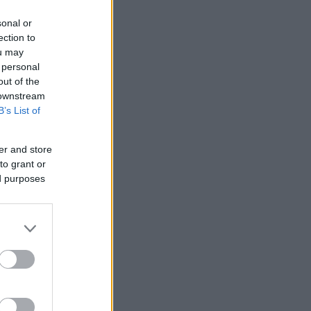
sonal or
ection to
ou may
 personal
out of the
 downstream
B’s List of
er and store
to grant or
ed purposes