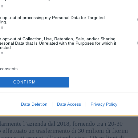
In
to opt-out of processing my Personal Data for Targeted
ing.
In
o opt-out of Collection, Use, Retention, Sale, and/or Sharing
ersonal Data that Is Unrelated with the Purposes for which it
lected.
In
oro casa. Fonte: Ingatlan.com
e il suo prezzo, ma anche perché le attività
consents
ficativo sostegno statale negli ultimi anni. La coppia
, un’azienda attiva nel settore automobilistico e
CONFIRM
Data Deletion
Data Access
Privacy Policy
olarmente l’azienda dal 2018, fornendo tra i 20-30
effettuato un trasferimento di 30 milioni di fiorini
ono stati erogati all’azienda circa 236 milioni di