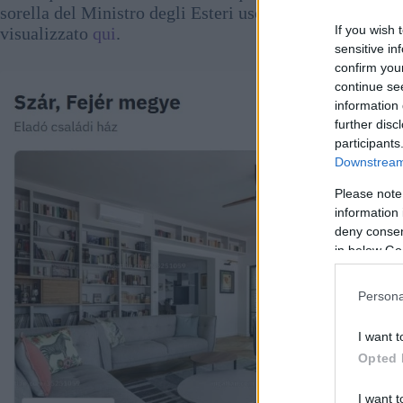
sorella del Ministro degli Esteri uscente, ed è detenu
If you wish 
visualizzato
qui
.
sensitive in
confirm you
continue se
information 
further disc
participants
Downstream 
Please note
information 
deny consent
in below Go
Persona
I want t
Opted 
I want t