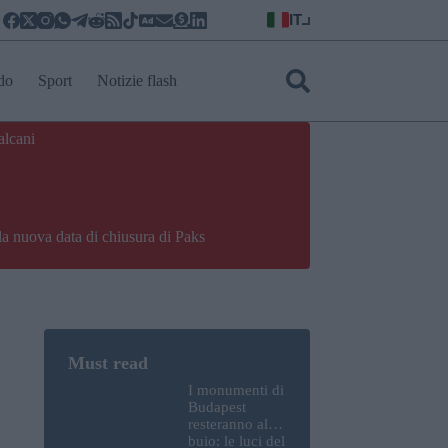
IT
do
Sport
Notizie flash
alcani
la nuova data di chiusura di Paks
I monumenti di
Budapest
resteranno al
buio: le luci del