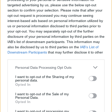
del trasferimento dei suoi beni. Rapporti precedenti hanno
targeted advertising by us, please use the below opt-out
evidenziato il suo interesse nel collezionare auto di alto
section to confirm your selection. Please note that after your
valore, tra cui modelli di Porsche 911 Targa, che ha descritto
opt-out request is processed you may continue seeing
come acquisti di investimento destinati ad aumentare di valore
interest-based ads based on personal information utilized by
nel tempo.
us or personal information disclosed to third parties prior to
your opt-out. You may separately opt-out of the further
Se ve lo siete perso: l
‘investigatore rende pubblica la
presunta operazione contro il Partito Tisza
, segue la
disclosure of your personal information by third parties on the
perquisizione della casa. Inoltre,
il team del Premier Orbán
IAB’s list of downstream participants. This information may
potrebbe preparare qualcosa di violento a Győr
, suggerisce il
also be disclosed by us to third parties on the
IAB’s List of
sindaco.
Downstream Participants
that may further disclose it to other
third parties.
La famiglia è presente negli Emirati Arabi Uniti
Please note that this website/app uses one or more Google
Personal Data Processing Opt Outs
Le fonti sostengono anche che György Matolcsy, ex
services and may gather and store information including but
governatore della banca centrale ungherese, ha trascorso un
not limited to your visit or usage behaviour. You may click to
I want to opt-out of the Sharing of my
periodo significativo a Dubai negli ultimi mesi, riferendo di
personal data.
essere tornato in Ungheria solo brevemente e a intermittenza.
grant or deny consent to Google and its third-party tags to
Opted In
Gli sviluppi arrivano nel contesto di un continuo controllo
use your data for below specified purposes in below Google
sulle perdite finanziarie legate alle fondazioni associate alla
consent section.
I want to opt-out of the Sale of my
banca centrale. Sebbene siano state avviate delle indagini,
Personal Data.
non sono stati nominati ufficialmente dei sospetti.
Opted In
I want to opt-out of processing my