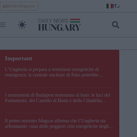
Skip
IT
HelloMagyar
to
content
L’Ungheria si prepara a restrizioni energetiche di
emergenza; la centrale nucleare di Paks potrebbe
chiudere questo fine settimana
I monumenti di Budapest resteranno al buio: le luci del
Parlamento, del Castello di Buda e della Cittadella
verranno spente
Il primo ministro Magyar afferma che l’Ungheria sta
affrontando «una delle peggiori crisi energetiche degli
ultimi decenni» e comunica la nuova data di chiusura di