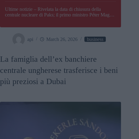
Paks
Ultime notizie – Rivelata la data di chiusura della
centrale nucleare di Paks; il primo ministro Péter Magyar
afferma che l’Ungheria potrebbe trovarsi ad affrontare
una crisi energetica
api
March 26, 2026
business
La famiglia dell’ex banchiere
centrale ungherese trasferisce i beni
più preziosi a Dubai