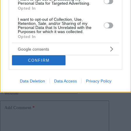
Personal Data for Targeted Advertising.
Opted In
Tags
#
categoria crimine
#
categoria finanza ungherese
I want to opt-out of Collection, Use,
#
categoria politica
#
categoria politica ungherese
Retention, Sale, and/or Sharing of my
Personal Data that Is Unrelated with the
#
categoria vita in ungherese
#
elezioni
Purposes for which it was collected.
Opted In
#
governo ungherese
#
ungherese
Leave a Reply
Google consents
Your email address will not be published.
Required fields are marked
*
CONFIRM
Name
*
Email
*
Data Deletion
Data Access
Privacy Policy
Website
Add Comment
*