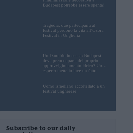
Budapest potrebbe essere spenta!
Tragedia: due partecipanti al
festival perdono la vita all’Ozora
Festival in Ungheria
Un Danubio in secca: Budapest
deve preoccuparsi del proprio
approvvigionamento idrico? Un
esperto mette in luce un fatto
sorprendente
Uomo israeliano accoltellato a un
festival ungherese
Subscribe to our daily