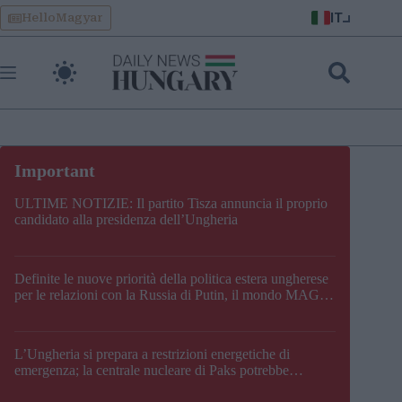
Skip
IT
HelloMagyar
to
content
ULTIME NOTIZIE: Il partito Tisza annuncia il proprio
candidato alla presidenza dell’Ungheria
Definite le nuove priorità della politica estera ungherese
per le relazioni con la Russia di Putin, il mondo MAGA,
l’UE, il V4, la NATO e i Balcani
L’Ungheria si prepara a restrizioni energetiche di
emergenza; la centrale nucleare di Paks potrebbe
chiudere questo fine settimana