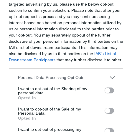
targeted advertising by us, please use the below opt-out
section to confirm your selection. Please note that after your
Queste voci ammontano a un totale di 286 miliardi di fiorini
presso l’ex Ministero delle Costruzioni e dei Trasporti, ha
opt-out request is processed you may continue seeing
detto. Il Governo Orban ha preso la decisione politica di non
interest-based ads based on personal information utilized by
includere questi importi nel bilancio ai fini dell’aggiustamento
us or personal information disclosed to third parties prior to
del bilancio, ha aggiunto, ricordando che nel 2006 il Governo
your opt-out. You may separately opt-out of the further
Gyurcsany aveva agito in modo simile, utilizzando “centinaia
disclosure of your personal information by third parties on the
di trucchi” per evitare che il bilancio mostrasse le cifre reali.
IAB’s list of downstream participants. This information may
also be disclosed by us to third parties on the
IAB’s List of
Il Primo Ministro ha chiesto al Ministro delle Finanze András
Downstream Participants
that may further disclose it to other
Kármán di preparare una relazione sul
“vero stato”
del
bilancio 2026 e di determinare dove potrebbero essere
third parties.
necessari degli emendamenti, ha detto Köböl. Il Governo
Please note that this website/app uses one or more Google
vuole un bilancio che si basi su
“numeri reali”
e che possa
Personal Data Processing Opt Outs
garantire un percorso fiscale sostenibile e la stabilità
services and may gather and store information including but
finanziaria, ha detto. Il Gabinetto è convinto che una politica
not limited to your visit or usage behaviour. You may click to
I want to opt-out of the Sharing of my
economica responsabile sia possibile solo sulla base di una
personal data.
grant or deny consent to Google and its third-party tags to
valutazione accurata della situazione e di dati di bilancio
Opted In
use your data for below specified purposes in below Google
trasparenti, ha aggiunto.
consent section.
I want to opt-out of the Sale of my
Personal Data.
Il gabinetto ha concordato che l’uso delle sirene e dei
Opted In
lampeggianti sui veicoli governativi dovrebbe essere
consentito solo al Primo Ministro e al Ministro degli Interni
I want to opt-out of processing my
durante gli affari ufficiali,
“non come status symbol come