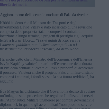
timori del predecessore Orbán per la scomparsa della
libertà dei media
Aggiornamento della centrale nucleare di Paks da rivedere
Köböl ha detto che il Ministro dei Trasporti e degli
Investimenti Dávid Vitézy è stato incaricato di una revisione
completa delle proprietà statali, compresi i contratti di
locazione a lungo termine, i progetti di prestigio e gli acquisti
legati a István Tiborcz.
“I beni statali devono servire
l’interesse pubblico, non il clientelismo politico o i
trasferimenti di ricchezza nascosti”, ha
detto Köböl.
Ha anche detto che il Ministro dell’Economia e dell’Energia
István Kapitány valuterà i ritardi nell’estensione della durata
di vita della centrale nucleare di Paks e proporrà di accelerare
il processo. Valuterà anche il progetto Paks 2, in fase di stallo,
compresi i contratti, i fondi spesi e la sua futura redditività, ha
aggiunto.
Éva Magyar ha dichiarato che il Governo ha deciso di avviare
un’indagine sulle procedure che regolano l’utilizzo dei mezzi
dell’Aeronautica Militare ungherese per compiti governativi e
diplomatici, in quanto gli aerei militari “non possono servire
come un giocattolo per l’élite politica” e non devono essere