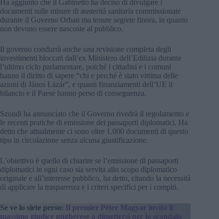
Ha aggiunto che il Gabinetto ha deciso di divulgare i
documenti sulle misure di austerità sanitaria commissionate
durante il Governo Orban ma tenute segrete finora, in quanto
non devono essere nascoste al pubblico.
Il governo condurrà anche una revisione completa degli
investimenti bloccati dall’ex Ministero dell’Edilizia durante
l’ultimo ciclo parlamentare, poiché i cittadini e i comuni
hanno il diritto di sapere “chi e perché è stato vittima delle
azioni di János Lázár”, e quanti finanziamenti dell’UE il
bilancio e il Paese hanno perso di conseguenza.
Szondi ha annunciato che il Governo rivedrà il regolamento e
le recenti pratiche di emissione dei passaporti diplomatici. Ha
detto che attualmente ci sono oltre 1.000 documenti di questo
tipo in circolazione senza alcuna giustificazione.
L’obiettivo è quello di chiarire se l’emissione di passaporti
diplomatici in ogni caso sia servita allo scopo diplomatico
originale e all’interesse pubblico, ha detto, citando la necessità
di applicare la trasparenza e i criteri specifici per i compiti.
Se ve lo siete perso:
Il premier Péter Magyar invita il
massimo giudice ungherese a dimettersi per lo scandalo