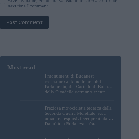
Save my name, email and website in this browser for the
next time I comment.
Post Comment
I monumenti di Budapest
resteranno al buio: le luci del
Parlamento, del Castello di Buda e
della Cittadella verranno spente
Preziosa motocicletta tedesca della
Seconda Guerra Mondiale, resti
umani ed esplosivi recuperati dal
Danubio a Budapest – foto