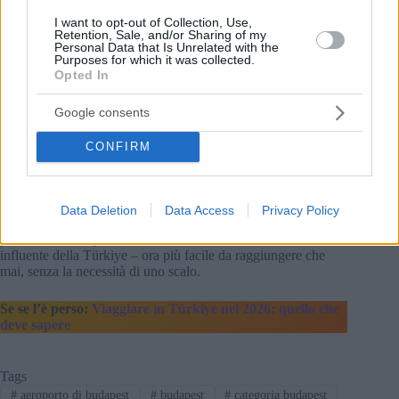
I want to opt-out of Collection, Use,
Retention, Sale, and/or Sharing of my
Personal Data that Is Unrelated with the
Purposes for which it was collected.
Opted In
Foto: Wizz Air
Il volo diretto rende Ankara un punto di partenza ideale per
Google consents
esplorare le regioni interne della Türkiye. Dalla capitale, i
viaggiatori possono facilmente raggiungere la Cappadocia,
CONFIRM
famosa per le sue straordinarie formazioni rocciose, le chiese
rupestri e le esperienze in mongolfiera di fama mondiale.
Il nuovo collegamento
Budapest-Ankara
è quindi più di una
Data Deletion
Data Access
Privacy Policy
semplice rotta di volo. Offre ai viaggiatori ungheresi la
possibilità di scoprire un lato meno conosciuto ma molto
influente della Türkiye – ora più facile da raggiungere che
mai, senza la necessità di uno scalo.
Se se l’è perso:
Viaggiare in Türkiye nel 2026: quello che
deve sapere
Tags
#
aeroporto di budapest
#
budapest
#
categoria budapest