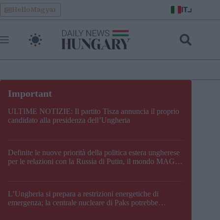
Skip
IT
HelloMagyar
to
content
ULTIME NOTIZIE: Il partito Tisza annuncia il proprio
candidato alla presidenza dell’Ungheria
Definite le nuove priorità della politica estera ungherese
per le relazioni con la Russia di Putin, il mondo MAGA,
l’UE, il V4, la NATO e i Balcani
L’Ungheria si prepara a restrizioni energetiche di
emergenza; la centrale nucleare di Paks potrebbe
chiudere questo fine settimana