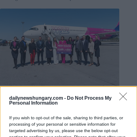
Foto: Wizz Air
dailynewshungary.com -
Do Not Process My
La nuova rotta colma una lacuna di lunga data nel mercato. In
Personal Information
precedenza, oltre 10.000 passeggeri viaggiavano ogni anno
tra Budapest e Ankara solo attraverso voli di collegamento. Si
prevede che una percentuale significativa di viaggiatori sulla
If you wish to opt-out of the sale, sharing to third parties, or
rotta sia costituita da passeggeri business, con circa un
processing of your personal or sensitive information for
viaggiatore su tre che vola per motivi di lavoro –
targeted advertising by us, please use the below opt-out
sottolineando la crescente importanza economica e politica di
section to confirm your selection. Please note that after your