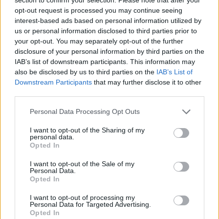
Ankara.
opt-out request is processed you may continue seeing
interest-based ads based on personal information utilized by
Ma Ankara è molto più di un semplice hub d’affari. Come
us or personal information disclosed to third parties prior to
cuore politico e culturale della moderna Türkiye, la città offre
your opt-out. You may separately opt-out of the further
ai visitatori un affascinante mix di storia e vita urbana
contemporanea. I viaggiatori possono esplorare punti di
disclosure of your personal information by third parties on the
riferimento iconici come Anıtkabir, l’ultima dimora di Mustafa
IAB’s list of downstream participants. This information may
Kemal Atatürk, insieme al rinomato Museo delle Civiltà
also be disclosed by us to third parties on the
IAB’s List of
Anatoliche e allo storico quartiere del Castello di Ankara. Nel
Downstream Participants
that may further disclose it to other
frattempo, le zone moderne della città vantano vivaci
third parties.
ristoranti, centri commerciali e una vivace vita notturna.
Please note that this website/app uses one or more Google
Personal Data Processing Opt Outs
Che cosa succede ora?
Ora può acquistare i biglietti per il
services and may gather and store information including but
nuovo volo di Wizz Air per la Türkiye dall’Ungheria
.
not limited to your visit or usage behaviour. You may click to
I want to opt-out of the Sharing of my
personal data.
grant or deny consent to Google and its third-party tags to
Opted In
use your data for below specified purposes in below Google
consent section.
I want to opt-out of the Sale of my
Personal Data.
Opted In
I want to opt-out of processing my
Personal Data for Targeted Advertising.
Opted In