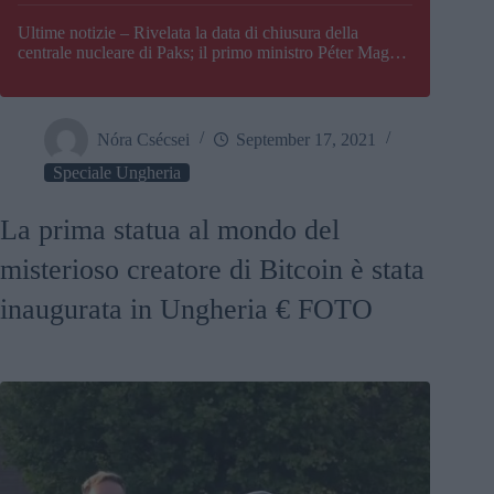
Paks
Ultime notizie – Rivelata la data di chiusura della
centrale nucleare di Paks; il primo ministro Péter Magyar
afferma che l’Ungheria potrebbe trovarsi ad affrontare
una crisi energetica
Nóra Csécsei
September 17, 2021
Speciale Ungheria
La prima statua al mondo del
misterioso creatore di Bitcoin è stata
inaugurata in Ungheria € FOTO