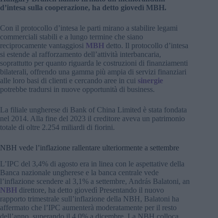
d’intesa sulla cooperazione, ha detto giovedì MBH.
Con il protocollo d’intesa le parti mirano a stabilire legami
commerciali stabili e a lungo termine che siano
reciprocamente vantaggiosi
MBH
detto. Il protocollo d’intesa
si estende al rafforzamento dell’attività interbancaria,
soprattutto per quanto riguarda le costruzioni di finanziamenti
bilaterali, offrendo una gamma più ampia di servizi finanziari
alle loro basi di clienti e cercando aree in cui
sinergie
potrebbe tradursi in nuove opportunità di business.
La filiale ungherese di Bank of China Limited è stata fondata
nel 2014. Alla fine del 2023 il creditore aveva un patrimonio
totale di oltre 2.254 miliardi di fiorini.
NBH vede l’inflazione rallentare ulteriormente a settembre
L’IPC del 3,4% di agosto era in linea con le aspettative della
Banca nazionale ungherese e la banca centrale vede
l’inflazione scendere al 3,1% a settembre, András Balatoni, an
NBH
direttore, ha detto giovedì Presentando il nuovo
rapporto trimestrale sull’inflazione della NBH, Balatoni ha
affermato che l’IPC aumenterà moderatamente per il resto
dell’anno, superando il 4,0% a dicembre. La NBH colloca