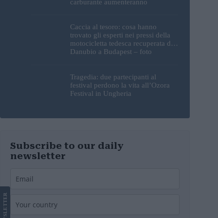
carburante aumenteranno
nuovamente?
Caccia al tesoro: cosa hanno
trovato gli esperti nei pressi della
motocicletta tedesca recuperata dal
Danubio a Budapest – foto
Tragedia: due partecipanti al
festival perdono la vita all’Ozora
Festival in Ungheria
Subscribe to our daily
newsletter
LETTER