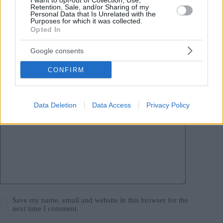
I want to opt-out of Collection, Use,
Retention, Sale, and/or Sharing of my
Leave a Reply
Personal Data that Is Unrelated with the
Purposes for which it was collected.
Your email address will not be published.
Required fields are marked
*
Opted In
Name
*
Google consents
CONFIRM
Email
*
Website
Data Deletion
Data Access
Privacy Policy
Add Comment
*
Save my name, email and website in this browser for the
next time I comment.