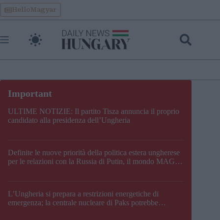
Skip
HelloMagyar
to
content
ULTIME NOTIZIE: Il partito Tisza annuncia il proprio
candidato alla presidenza dell’Ungheria
Definite le nuove priorità della politica estera ungherese
per le relazioni con la Russia di Putin, il mondo MAGA,
l’UE, il V4, la NATO e i Balcani
L’Ungheria si prepara a restrizioni energetiche di
emergenza; la centrale nucleare di Paks potrebbe
chiudere questo fine settimana