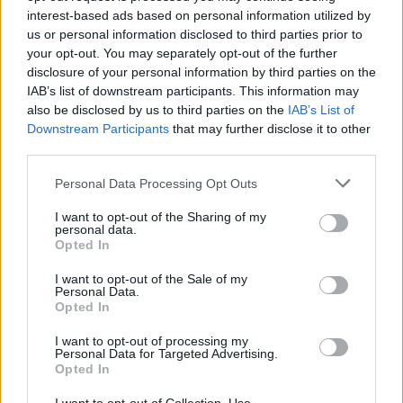
3,5-4,5% nel 2026.
interest-based ads based on personal information utilized by
us or personal information disclosed to third parties prior to
Balatoni ha osservato che l’occupazione era a un livello
your opt-out. You may separately opt-out of the further
storico, ma la stretta del mercato del lavoro si stava
disclosure of your personal information by third parties on the
attenuando poiché le imprese hanno sfruttato la capacità
IAB’s list of downstream participants. This information may
inutilizzata e attinto alle riserve del mercato del lavoro. La
also be disclosed by us to third parties on the
IAB’s List of
NBH ha ridotto le sue previsioni per il disavanzo pubblico di
Downstream Participants
that may further disclose it to other
quest’anno al 3,5%-4,5% del PIL, dal 4,5% al 5,0%, sui tagli
third parties.
alla spesa annunciati in estate. Vede un calo di 0,3% nel
livello del debito statale di fine anno.
Please note that this website/app uses one or more Google
Personal Data Processing Opt Outs
services and may gather and store information including but
Leggi anche:
not limited to your visit or usage behaviour. You may click to
I want to opt-out of the Sharing of my
personal data.
grant or deny consent to Google and its third-party tags to
Morgan Stanley
rammendo
euro potrebbe raggiungere
Opted In
use your data for below specified purposes in below Google
410 fiorini in un contesto di peggioramento delle
prospettive economiche
consent section.
I want to opt-out of the Sale of my
I prezzi dei prodotti alimentari in Ungheria
Personal Data.
aumenteranno notevolmente in autunno
Opted In
I want to opt-out of processing my
Personal Data for Targeted Advertising.
Tags
Opted In
#
banca nazionale dell'Ungheria
#
cina
#
moneta
#
ungheria