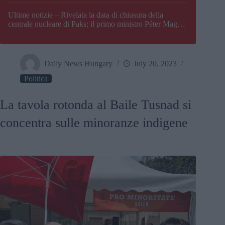
Paks
Ultime notizie – Rivelata la data di chiusura della
centrale nucleare di Paks; il primo ministro Péter Magyar
afferma che l’Ungheria potrebbe trovarsi ad affrontare
una crisi energetica
Daily News Hungary
July 20, 2023
Politica
La tavola rotonda al Baile Tusnad si
concentra sulle minoranze indigene