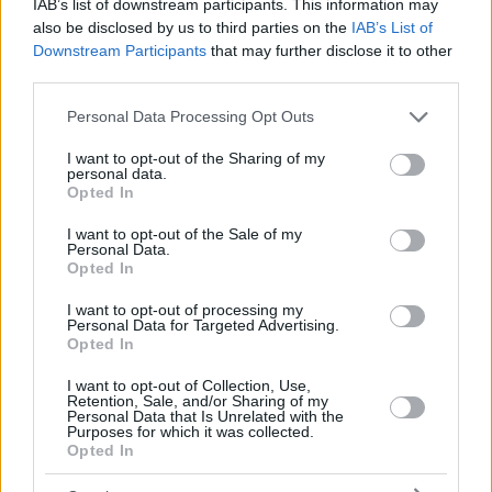
IAB’s list of downstream participants. This information may
di protezione delle minoranze” perché quel paese ha “forti
also be disclosed by us to third parties on the
IAB’s List of
sforzi per assimilare” le sue minoranze, e ha insistito sul fatto
Downstream Participants
that may further disclose it to other
che l’Ucraina ha “adottato una legge che equivale a negare
third parties.
alle minoranze ungherese e rumena il diritto all’istruzione
nella loro lingua madre”.
Ungheria
e la Romania dovrebbe
Please note that this website/app uses one or more Google
agire insieme e chiedere la codificazione di tali diritti, ha
Personal Data Processing Opt Outs
aggiunto l’eurodeputato.
services and may gather and store information including but
not limited to your visit or usage behaviour. You may click to
I want to opt-out of the Sharing of my
personal data.
grant or deny consent to Google and its third-party tags to
Opted In
use your data for below specified purposes in below Google
Tags
consent section.
I want to opt-out of the Sale of my
#
fidesz
#
guerra in ucraina
#
minoranza
#
romania
Personal Data.
Opted In
#
ungheria
#
unione europea
Leave a Reply
I want to opt-out of processing my
Personal Data for Targeted Advertising.
Your email address will not be published.
Required fields are marked
*
Opted In
Name
*
I want to opt-out of Collection, Use,
Retention, Sale, and/or Sharing of my
Personal Data that Is Unrelated with the
Purposes for which it was collected.
Email
*
Opted In
Website