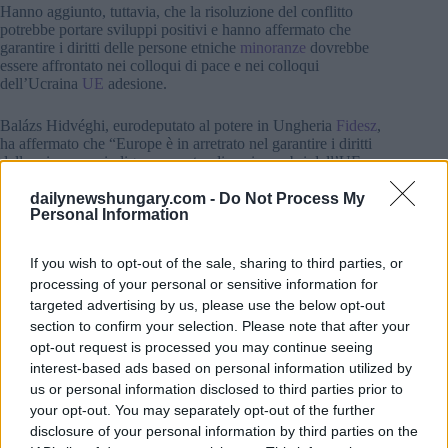
Hanno aggiunto, tuttavia, che la risoluzione del conflitto
potrebbe portare sviluppi positivi e hanno affermato che
garantire i diritti delle persone etniche
minoranze
dovrebbe
essere affrontato nei colloqui di pace e nei colloqui
dell’Ucraina
UE
adesione.
Balázs Hidvéghi, eurodeputato al potere in Ungheria
Fidesz
,
ha affermato che “Europe è in arretrato nel garantire i diritti
delle minoranze indigene, mentre diversi membri dell’UE
stanno cercando di trascurare l’argomento”.
dailynewshungary.com -
Do Not Process My
Personal Information
Secondo Hidvéghi, i membri dell’UE con grandi comunità
etniche hanno “paura del soggetto” e la Commissione
Europea “si rifiuta di risolvere la questione dicendo che non
If you wish to opt-out of the sale, sharing to third parties, or
ha il potere di farlo, mentre quando si tratta di altri tipi di
processing of your personal or sensitive information for
minoranze hanno una preferenza per intercedere nelle
targeted advertising by us, please use the below opt-out
competenze nazionali” Ha detto che è importante che le
section to confirm your selection. Please note that after your
minoranze siano rappresentate da organizzazioni di cui il
opt-out request is processed you may continue seeing
paese in questione ha fiducia, e che non sono considerate una
hazard”. Ad esempio, lo ha detto
Quello della Romania
i
interest-based ads based on personal information utilized by
politici di etnia ungherese avevano ottenuto grandi risultati nel
us or personal information disclosed to third parties prior to
promuovere gli interessi della comunità ungherese”.
your opt-out. You may separately opt-out of the further
disclosure of your personal information by third parties on the
Riferendosi a
Ucraina
, Hidvéghi ha detto “è difficile parlare