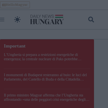
Skip
HelloMagyar
to
content
L’Ungheria si prepara a restrizioni energetiche di
emergenza; la centrale nucleare di Paks potrebbe
chiudere questo fine settimana
I monumenti di Budapest resteranno al buio: le luci del
Parlamento, del Castello di Buda e della Cittadella
verranno spente
Il primo ministro Magyar afferma che l’Ungheria sta
affrontando «una delle peggiori crisi energetiche degli
ultimi decenni» e comunica la nuova data di chiusura di