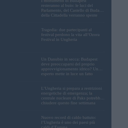
I monumenti di Budapest
resteranno al buio: le luci del
Parlamento, del Castello di Buda e
della Cittadella verranno spente
Tragedia: due partecipanti al
festival perdono la vita all’Ozora
Festival in Ungheria
Un Danubio in secca: Budapest
deve preoccuparsi del proprio
approvvigionamento idrico? Un
esperto mette in luce un fatto
sorprendente
L’Ungheria si prepara a restrizioni
energetiche di emergenza; la
centrale nucleare di Paks potrebbe
chiudere questo fine settimana
Nuovo record di caldo battuto:
l’Ungheria è uno dei paesi più
caldi d’Europa