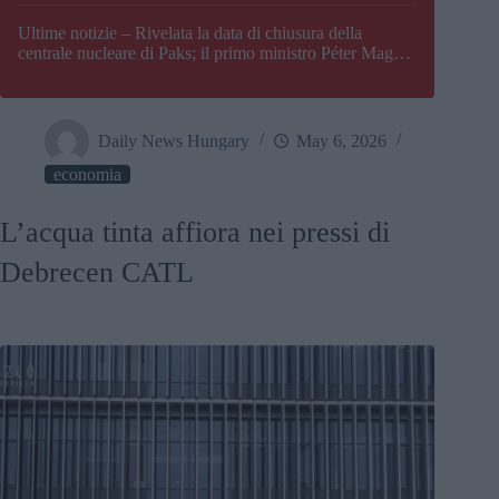
Paks
Ultime notizie – Rivelata la data di chiusura della
centrale nucleare di Paks; il primo ministro Péter Magyar
afferma che l’Ungheria potrebbe trovarsi ad affrontare
una crisi energetica
Daily News Hungary
May 6, 2026
economia
L’acqua tinta affiora nei pressi di
Debrecen CATL