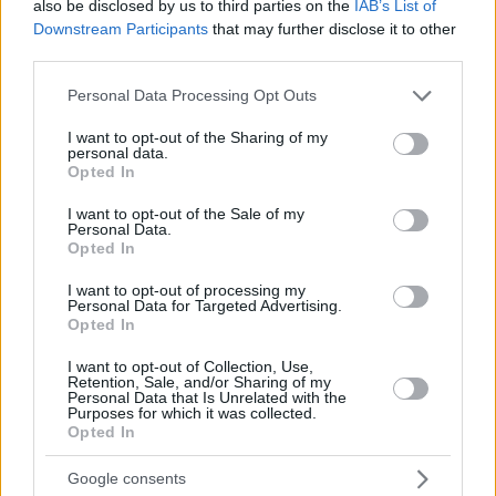
also be disclosed by us to third parties on the
IAB’s List of
aggiornamento
Downstream Participants
that may further disclose it to other
Con una svolta inaspettata, la
CATL di Debrecen licenzia i
third parties.
lavoratori ungheresi
per fare presumibilmente spazio ai
lavoratori ospiti.
Please note that this website/app uses one or more Google
Personal Data Processing Opt Outs
services and may gather and store information including but
not limited to your visit or usage behaviour. You may click to
I want to opt-out of the Sharing of my
personal data.
grant or deny consent to Google and its third-party tags to
Opted In
Tags
use your data for below specified purposes in below Google
#
ambiente
#
categoria affari
#
debrecen
consent section.
I want to opt-out of the Sale of my
Personal Data.
#
investimenti
#
ungheria
Opted In
Leave a Reply
Your email address will not be published.
Required fields are marked
*
I want to opt-out of processing my
Personal Data for Targeted Advertising.
Opted In
Name
*
I want to opt-out of Collection, Use,
Retention, Sale, and/or Sharing of my
Email
*
Personal Data that Is Unrelated with the
Purposes for which it was collected.
Opted In
Website
Google consents