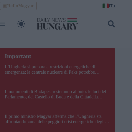
Skip
IT
HelloMagyar
to
content
L’Ungheria si prepara a restrizioni energetiche di
emergenza; la centrale nucleare di Paks potrebbe
chiudere questo fine settimana
I monumenti di Budapest resteranno al buio: le luci del
Parlamento, del Castello di Buda e della Cittadella
verranno spente
Il primo ministro Magyar afferma che l’Ungheria sta
affrontando «una delle peggiori crisi energetiche degli
ultimi decenni» e comunica la nuova data di chiusura di