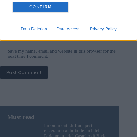
Add Comment
*
CONFIRM
Data Deletion
Data Access
Privacy Policy
Save my name, email and website in this browser for the
next time I comment.
Post Comment
I monumenti di Budapest
resteranno al buio: le luci del
Parlamento, del Castello di Buda e