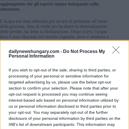
aggiungendo che gli esperti stanno indagando sulla
situazione.
L’acqua era stata utilizzata per un test di pressione all’inizio
della giornata, tinta di verde per facilitare la determinazione
delle perdite, ha detto la dichiarazione. Dopo il test, l’acqua
tinta è stata rilasciata nel sistema fognario, dove è riemersa a
causa di un tubo bloccato.
dailynewshungary.com -
Do Not Process My
Secondo le informazioni ricevute dalla direzione di CATL,
Personal Information
dall’azienda che ha condotto il test di pressione e
dall’acquedotto locale, l’acqua non è contaminata, ha detto
l’ufficio del sindaco
.
If you wish to opt-out of the sale, sharing to third parties, or
processing of your personal or sensitive information for
L’inquinamento è stato localizzato e i dipendenti del Comune
targeted advertising by us, please use the below opt-out
si assicureranno che non si diffonda nelle acque naturali, si
section to confirm your selection. Please note that after your
legge nel comunicato. Sono in corso anche le analisi di
opt-out request is processed you may continue seeing
laboratorio dell’acqua, ha aggiunto.
interest-based ads based on personal information utilized by
us or personal information disclosed to third parties prior to
Se ha perso:
your opt-out. You may separately opt-out of the further
disclosure of your personal information by third parties on the
Gravi irregolarità nell’impianto di batterie CATL di Debrecen
:
IAB’s list of downstream participants. This information may
i lavoratori lamentano un’intossicazione – foto,