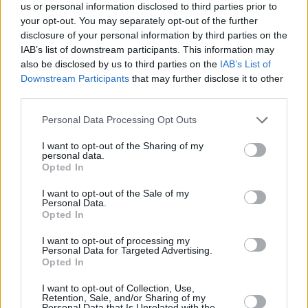
Nell’estate del 2024, le operazioni sono state
us or personal information disclosed to third parties prior to
temporaneamente sospese a causa di danni alla pista causati
your opt-out. You may separately opt-out of the further
dal caldo estremo.
disclosure of your personal information by third parties on the
IAB’s list of downstream participants. This information may
I funzionari affermano che gli attuali lavori di prevenzione
also be disclosed by us to third parties on the
IAB’s List of
hanno lo scopo di evitare problemi simili in futuro.
Downstream Participants
that may further disclose it to other
third parties.
ETA: Cambiamenti di viaggio
Please note that this website/app uses one or more Google
Personal Data Processing Opt Outs
Sapeva che senza un’autorizzazione adeguata, dalla fine di
services and may gather and store information including but
febbraio di quest’anno non può più imbarcarsi sui voli negli
aeroporti di Budapest e Debrecen? Fortunatamente, ottenere
not limited to your visit or usage behaviour. You may click to
I want to opt-out of the Sharing of my
personal data.
l’autorizzazione di viaggio necessaria è semplice, anche se ha
grant or deny consent to Google and its third-party tags to
Opted In
un costo e a volte può richiedere giorni.
use your data for below specified purposes in below Google
consent section.
I want to opt-out of the Sale of my
Personal Data.
Per saperne di più, consulti il 
Opted In
sito: 
Viaggiare da Budapest e 
Debrecen verso il Regno Unito 
I want to opt-out of processing my
cambia significativamente per molti 
Personal Data for Targeted Advertising.
da oggi
Opted In
I want to opt-out of Collection, Use,
Nuovo volo per Istanbul da Debrecen
Retention, Sale, and/or Sharing of my
Personal Data that Is Unrelated with the