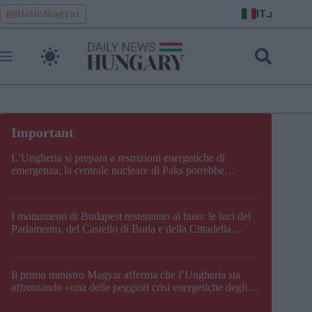
Skip
IT
HelloMagyar
to
content
L’Ungheria si prepara a restrizioni energetiche di
emergenza; la centrale nucleare di Paks potrebbe
chiudere questo fine settimana
I monumenti di Budapest resteranno al buio: le luci del
Parlamento, del Castello di Buda e della Cittadella
verranno spente
Il primo ministro Magyar afferma che l’Ungheria sta
affrontando «una delle peggiori crisi energetiche degli
ultimi decenni» e comunica la nuova data di chiusura di