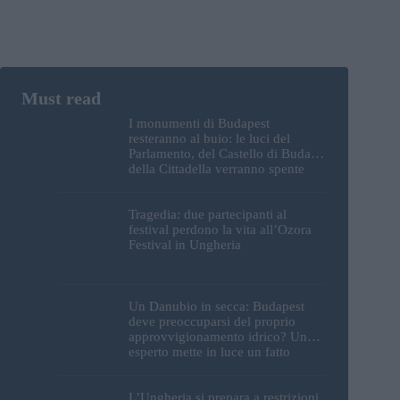
I monumenti di Budapest
resteranno al buio: le luci del
Parlamento, del Castello di Buda e
della Cittadella verranno spente
Tragedia: due partecipanti al
festival perdono la vita all’Ozora
Festival in Ungheria
Un Danubio in secca: Budapest
deve preoccuparsi del proprio
approvvigionamento idrico? Un
esperto mette in luce un fatto
sorprendente
L’Ungheria si prepara a restrizioni