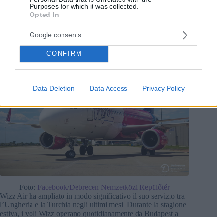
Purposes for which it was collected.
Una buona notizia: a partire dal 1° luglio, i passeggeri
Opted In
potranno volare dall’aeroporto ungherese orientale a Istanbul,
la città più grande della Turchia! I voli saranno attivi due volte
a settimana, il mercoledì e la domenica, tra le due città.
Google consents
CONFIRM
Data Deletion
Data Access
Privacy Policy
Foto:
Facebook/Debrecen Nemzetközi Repülőtér
Wizz Air ha ampliato in modo significativo il suo servizio tra
l’Ungheria e la Turchia negli ultimi mesi. Durante la stagione
estiva, i voli Wizz operano quotidianamente da Budapest a