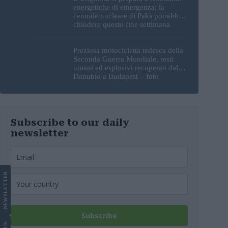
energetiche di emergenza; la
centrale nucleare di Paks potrebbe
chiudere questo fine settimana
Preziosa motocicletta tedesca della
Seconda Guerra Mondiale, resti
umani ed esplosivi recuperati dal
Danubio a Budapest – foto
Subscribe to our daily
newsletter
LETTER
NEWS
Subscribe
US