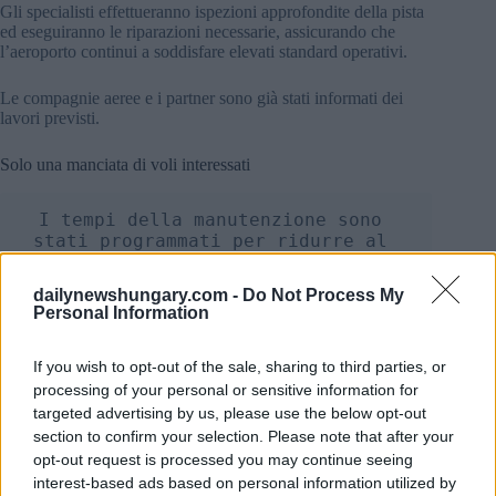
Gli specialisti effettueranno ispezioni approfondite della pista
ed eseguiranno le riparazioni necessarie, assicurando che
l’aeroporto continui a soddisfare elevati standard operativi.
Le compagnie aeree e i partner sono già stati informati dei
lavori previsti.
Solo una manciata di voli interessati
I tempi della manutenzione sono 
stati programmati per ridurre al 
minimo i disagi, e si prevede che 
solo quattro voli programmati 
dailynewshungary.com -
Do Not Process My
saranno interessati.
Personal Information
Si consiglia ai passeggeri di verificare con le proprie
If you wish to opt-out of the sale, sharing to third parties, or
compagnie aeree gli aggiornamenti e le disposizioni
processing of your personal or sensitive information for
alternative, se necessario.
targeted advertising by us, please use the below opt-out
section to confirm your selection. Please note that after your
Chiusure precedenti legate a problemi della pista
opt-out request is processed you may continue seeing
L’aeroporto ha affrontato chiusure simili in passato.
interest-based ads based on personal information utilized by