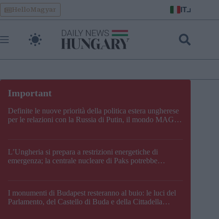
Skip
IT
HelloMagyar
to
content
Definite le nuove priorità della politica estera ungherese
per le relazioni con la Russia di Putin, il mondo MAGA,
l’UE, il V4, la NATO e i Balcani
L’Ungheria si prepara a restrizioni energetiche di
emergenza; la centrale nucleare di Paks potrebbe
chiudere questo fine settimana
I monumenti di Budapest resteranno al buio: le luci del
Parlamento, del Castello di Buda e della Cittadella
verranno spente