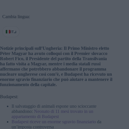
Cambia lingua:
IT
Notizie principali sull’Ungheria: Il Primo Ministro eletto
Péter Magyar ha avuto colloqui con il Premier slovacco
Robert Fico, il Presidente del partito della Transilvania
ha fatto visita a Magyar, mentre i media statali russi
affermano che potrebbero abbandonare il programma
nucleare ungherese così com’è, e Budapest ha ricevuto un
enorme sgravio finanziario che può aiutare a mantenere il
funzionamento della capitale.
Budapest:
Il salvataggio di animali espone uno scioccante
abbandono:
Neonato di 11 mesi trovato in un
appartamento di Budapest
Budapest riceve un enorme sgravio finanziario
da
un’imposta controversa