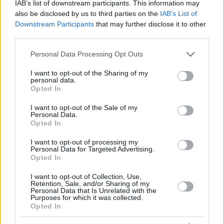
IAB’s list of downstream participants. This information may
also be disclosed by us to third parties on the
IAB’s List of
Si iscriva al briefing di Daily News Hungary e non perda mai
Downstream Participants
that may further disclose it to other
più una notizia importante!
Si iscriva alla nostra newsletter
quotidiana qui ←
third parties.
Please note that this website/app uses one or more Google
Legga altre
notizie sull’Ungheria
sulla nostra homepage.
Personal Data Processing Opt Outs
services and may gather and store information including but
not limited to your visit or usage behaviour. You may click to
I want to opt-out of the Sharing of my
Immagine in evidenza:
MTI
personal data.
grant or deny consent to Google and its third-party tags to
Opted In
use your data for below specified purposes in below Google
consent section.
I want to opt-out of the Sale of my
Personal Data.
Tags
Opted In
#
categoria notizie rapide
#
ungheria
Leave a Reply
I want to opt-out of processing my
Personal Data for Targeted Advertising.
Your email address will not be published.
Required fields are marked
*
Opted In
I want to opt-out of Collection, Use,
Name
*
Retention, Sale, and/or Sharing of my
Personal Data that Is Unrelated with the
Purposes for which it was collected.
Email
*
Opted In
Website