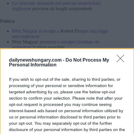
La crescente domanda nel mercato immobiliare
ungherese
proviene da luoghi sorprendenti
Politica:
Péter Magyar si rivolge a
Robert Fico
per una legge
anti-ungherese
Péter Magyar:
pensione e assegno familiare da
aumentare
il prima possibile
La Russia vuole abbandonare
la centrale nucleare
Paks
II in Ungheria
?
dailynewshungary.com -
Do Not Process My
Il leader ungherese della Transilvania
giura a Magyar di
Personal Information
porre fine alle interferenze politiche
Chi sono i nuovi ministri?
Uno sguardo ravvicinato ai
If you wish to opt-out of the sale, sharing to third parties, or
primi sette del Governo Tisza
processing of your personal or sensitive information for
targeted advertising by us, please use the below opt-out
Società:
section to confirm your selection. Please note that after your
La popolazione dell’Ungheria potrebbe ridursi
opt-out request is processed you may continue seeing
drasticamente
entro il 2100, secondo i dati dell’UE
interest-based ads based on personal information utilized by
Il vero costo dei lavoratori ospiti in Ungheria
: una tassa
us or personal information disclosed to third parties prior to
nascosta intrappola molte aziende
your opt-out. You may separately opt-out of the further
disclosure of your personal information by third parties on the
Lei e i suoi amici siete interessati all’Ungheria?