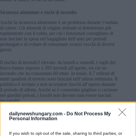
Sicurezza alimentare e rischi di incendio
Anche la sicurezza alimentare è un problema durante l’ondata
di calore. Gli alimenti di origine animale si deteriorano più
rapidamente con il caldo, per cui i funzionari consigliano di
non lasciare la spesa nel bagagliaio dell’auto per periodi
prolungati e di evitare di consumare avanzi vecchi di diversi
giorni.
Il rischio di incendi è elevato: da lunedì a venerdì, i vigili del
fuoco hanno risposto a 395 incendi all’aperto, tra cui un
incendio che ha consumato 60 ettari. In totale, 8,7 milioni di
metri quadrati di terreno sono bruciati nell’ultima settimana. Il
pubblico è invitato a non accendere fuochi all’aperto durante
il periodo di allerta. Anche se è consentito grigliare o cucinare
nei giardini privati, i fuochi non devono mai essere lasciati
incustoditi.
dailynewshungary.com -
Do Not Process My
Personal Information
If you wish to opt-out of the sale, sharing to third parties, or