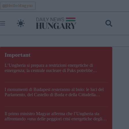
Skip
HelloMagyar
to
content
L’Ungheria si prepara a restrizioni energetiche di
emergenza; la centrale nucleare di Paks potrebbe
chiudere questo fine settimana
I monumenti di Budapest resteranno al buio: le luci del
Parlamento, del Castello di Buda e della Cittadella
verranno spente
Il primo ministro Magyar afferma che l’Ungheria sta
affrontando «una delle peggiori crisi energetiche degli
ultimi decenni» e comunica la nuova data di chiusura di