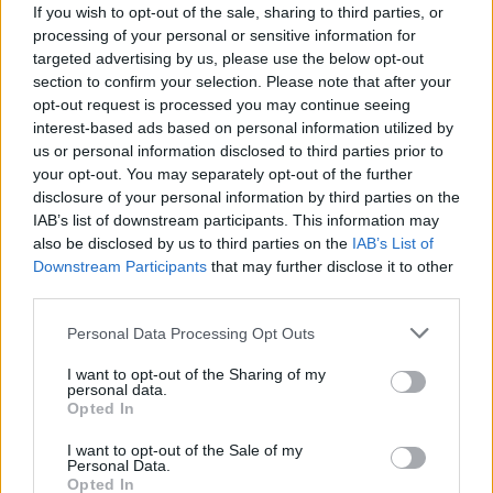
If you wish to opt-out of the sale, sharing to third parties, or
processing of your personal or sensitive information for
targeted advertising by us, please use the below opt-out
section to confirm your selection. Please note that after your
opt-out request is processed you may continue seeing
interest-based ads based on personal information utilized by
us or personal information disclosed to third parties prior to
your opt-out. You may separately opt-out of the further
disclosure of your personal information by third parties on the
IAB’s list of downstream participants. This information may
also be disclosed by us to third parties on the
IAB’s List of
Downstream Participants
that may further disclose it to other
third parties.
Please note that this website/app uses one or more Google
Personal Data Processing Opt Outs
services and may gather and store information including but
Nel frattempo, ha osservato che l’ambasciata dell’Ungheria in
not limited to your visit or usage behaviour. You may click to
I want to opt-out of the Sharing of my
Uzbekistan è un’ambasciata di collegamento della NATO,
personal data.
grant or deny consent to Google and its third-party tags to
aggiungendo che questo è stato il primo punto di contatto
Opted In
use your data for below specified purposes in below Google
diretto con l’alleanza, ha detto che l’Uzbekistan è un
importante partner della NATO grazie al suo ruolo di primo
consent section.
I want to opt-out of the Sale of my
piano nella lotta al terrorismo in Asia centrale.
Personal Data.
Opted In