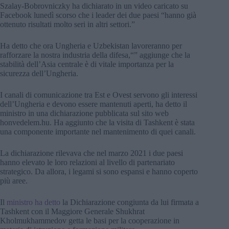
Szalay-Bobrovniczky ha dichiarato in un video caricato su
Facebook lunedì scorso che i leader dei due paesi “hanno già
ottenuto risultati molto seri in altri settori.”
Ha detto che ora Ungheria e Uzbekistan lavoreranno per
rafforzare la nostra industria della difesa,“” aggiunge che la
stabilità dell’Asia centrale è di vitale importanza per la
sicurezza dell’Ungheria.
I canali di comunicazione tra Est e Ovest servono gli interessi
dell’Ungheria e devono essere mantenuti aperti, ha detto il
ministro in una dichiarazione pubblicata sul sito web
honvedelem.hu. Ha aggiunto che la visita di Tashkent è stata
una componente importante nel mantenimento di quei canali.
La dichiarazione rilevava che nel marzo 2021 i due paesi
hanno elevato le loro relazioni al livello di partenariato
strategico. Da allora, i legami si sono espansi e hanno coperto
più aree.
Il
ministro ha detto
la Dichiarazione congiunta da lui firmata a
Tashkent con il Maggiore Generale Shukhrat
Kholmukhammedov getta le basi per la cooperazione in