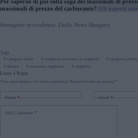
Per saperne di più sulla saga dei massimali di prez
massimali di prezzo del carburante?
Gli esperti so
Immagine in evidenza: Daily News Hungary
Tags
#
categoria affari
#
categoria economia in ungheria
#
categoria politic
#
denaro
#
economia ungherese
#
ungheria
Leave a Reply
Your email address will not be published.
Required fields are marked
*
Name
*
Email
*
Add Comment
*