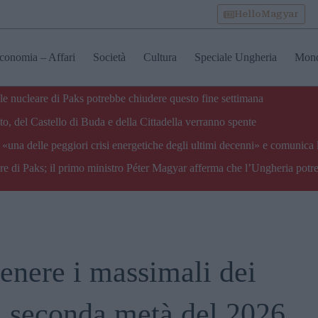
HelloMagyar
conomia – Affari
Società
Cultura
Speciale Ungheria
Mon
ale nucleare di Paks potrebbe chiudere questo fine settimana
o, del Castello di Buda e della Cittadella verranno spente
«una delle peggiori crisi energetiche degli ultimi decenni» e comunica 
are di Paks; il primo ministro Péter Magyar afferma che l’Ungheria potre
enere i massimali dei
la seconda metà del 2026