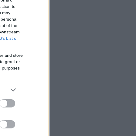
sonal or
ection to
ou may
 personal
out of the
 downstream
B’s List of
er and store
to grant or
ed purposes