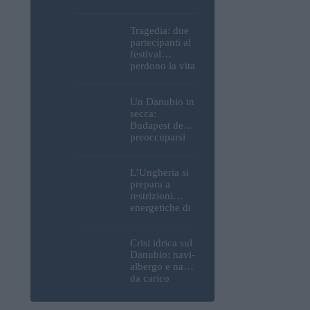
Parlamento, del
Castello di
Buda e della
Tragedia: due
Cittadella
partecipanti al
verranno
festival
spente
perdono la vita
all’Ozora
Festival in
Ungheria
Un Danubio in
secca:
Budapest deve
preoccuparsi
del proprio
approvvigiona
mento idrico?
L’Ungheria si
Un esperto
prepara a
mette in luce
restrizioni
un fatto
energetiche di
sorprendente
emergenza; la
centrale
nucleare di
Crisi idrica sul
Paks potrebbe
Danubio: navi-
chiudere
albergo e navi
questo fine
da carico
settimana
bloccate in
Ungheria