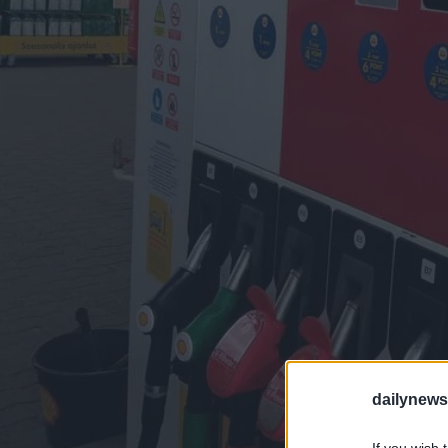
dailynew