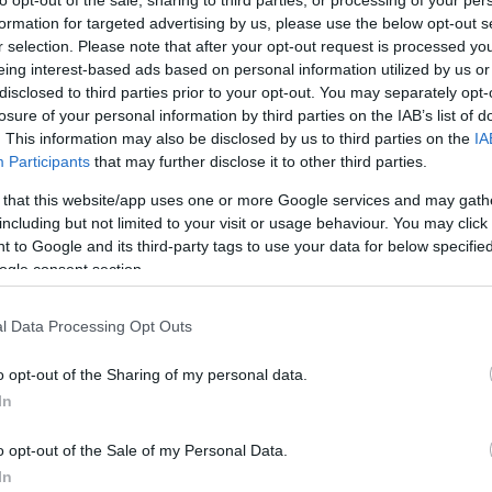
to opt-out of the sale, sharing to third parties, or processing of your per
formation for targeted advertising by us, please use the below opt-out s
r selection. Please note that after your opt-out request is processed y
eing interest-based ads based on personal information utilized by us or
disclosed to third parties prior to your opt-out. You may separately opt-
losure of your personal information by third parties on the IAB’s list of
. This information may also be disclosed by us to third parties on the
IA
Participants
that may further disclose it to other third parties.
 that this website/app uses one or more Google services and may gath
including but not limited to your visit or usage behaviour. You may click 
 to Google and its third-party tags to use your data for below specifi
ogle consent section.
erese, István Kapitány, ha indicato che il Governo
ranti ben oltre l’attuale scadenza del 30 giugno,
l Data Processing Opt Outs
sità di proteggere le famiglie.
o opt-out of the Sharing of my personal data.
etto rivedrà la situazione a giugno, ma non ha escluso
In
inistro ha sostenuto che le tensioni geopolitiche in
’alto, rendendo necessario l’intervento dello Stato.
o opt-out of the Sale of my Personal Data.
In