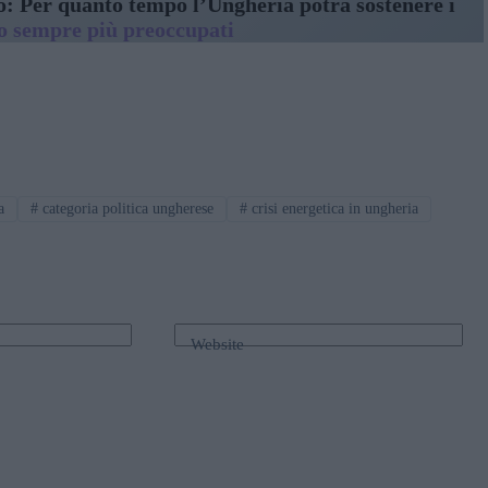
zo: Per quanto tempo l’Ungheria potrà sostenere i
no sempre più preoccupati
a
#
categoria politica ungherese
#
crisi energetica in ungheria
Website