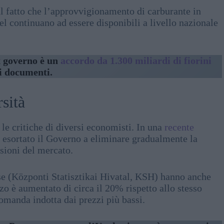
l fatto che l’approvvigionamento di carburante in
el continuano ad essere disponibili a livello nazionale
ex governo è un
accordo da 1.300 miliardi di fiorini
i documenti.
sità
 le critiche di diversi economisti. In una
recente
 esortato il Governo a eliminare gradualmente la
rsioni del mercato.
ese (Központi Statisztikai Hivatal, KSH) hanno anche
o è aumentato di circa il 20% rispetto allo stesso
omanda indotta dai prezzi più bassi.