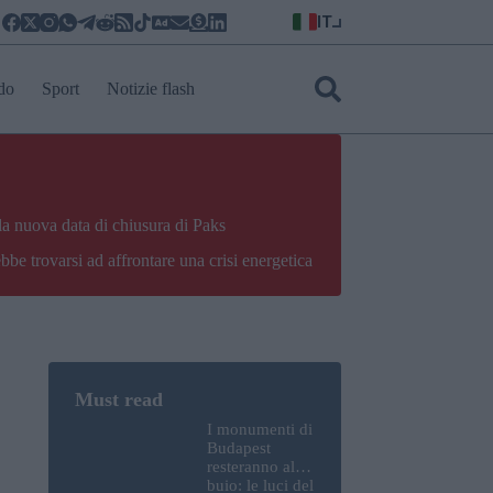
IT
do
Sport
Notizie flash
la nuova data di chiusura di Paks
bbe trovarsi ad affrontare una crisi energetica
I monumenti di
Budapest
resteranno al
buio: le luci del