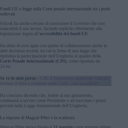
Fondi UE e legge sulla Corte penale internazionale tra i punti
sollevati
Sulyok ha anche cercato di rassicurare il Governo che non
ostacolerà il suo lavoro, facendo esplicito riferimento alla
legislazione legata all’
accessibilità dei fondi UE
.
Ha detto di aver agito con spirito di collaborazione anche in
altre decisioni recenti, tra cui la firma di una legge che
ripristina la partecipazione dell’Ungheria al quadro della
Corte Penale Internazionale (CPI)
, come riportato da
24.hu
.
Se ve lo siete perso
–
CPI: Il Parlamento ungherese vota per
fermare il ritiro e rimanere nella Corte: cosa succederà?
Ha concluso dicendo che, fedele al suo giuramento,
continuerà a servire come Presidente e ad esercitare i poteri
previsti dalla Legge fondamentale dell’Ungheria.
La risposta di Magyar Péter e la scadenza
Magyar Péter aveva fissato il
31 maggio
come termine ultimo