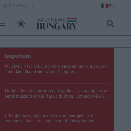
Skip
IT
HelloMagyar
to
content
ULTIME NOTIZIE: Il partito Tisza annuncia il proprio
candidato alla presidenza dell’Ungheria
Definite le nuove priorità della politica estera ungherese
per le relazioni con la Russia di Putin, il mondo MAGA,
l’UE, il V4, la NATO e i Balcani
L’Ungheria si prepara a restrizioni energetiche di
emergenza; la centrale nucleare di Paks potrebbe
chiudere questo fine settimana