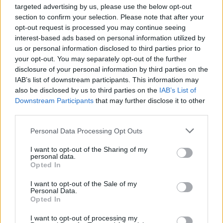
volontariamente.
targeted advertising by us, please use the below opt-out
section to confirm your selection. Please note that after your
La metodologia del sondaggio pubblicata da 21
opt-out request is processed you may continue seeing
Kutatóközpont descrive un
sondaggio telefonico condotto
interest-based ads based on personal information utilized by
tra il 9 e il 13 maggio 2026
con un
campione di 1.000
us or personal information disclosed to third parties prior to
persone
, ponderato in base ai parametri del censimento, e un
your opt-out. You may separately opt-out of the further
margine di errore riportato di circa
±3 punti percentuali
.
disclosure of your personal information by third parties on the
IAB’s list of downstream participants. This information may
Retroscena per i lettori internazionali: cosa può (e non può)
also be disclosed by us to third parties on the
IAB’s List of
fare il Presidente in Ungheria
Downstream Participants
that may further disclose it to other
L’Ungheria è un sistema parlamentare in cui il potere
third parties.
esecutivo è esercitato principalmente dal Governo guidato dal
Primo Ministro. Il Presidente è il Capo di Stato con poteri
Please note that this website/app uses one or more Google
Personal Data Processing Opt Outs
costituzionali definiti, tra cui la firma delle leggi e alcuni ruoli
services and may gather and store information including but
di nomina e supervisione. L’attuale Presidente è stato eletto da
not limited to your visit or usage behaviour. You may click to
I want to opt-out of the Sharing of my
Fidesz – che ha subito una pesante sconfitta alle elezioni – e
personal data.
grant or deny consent to Google and its third-party tags to
dal Primo Ministro Viktor Orbán.
Opted In
use your data for below specified purposes in below Google
consent section.
I want to opt-out of the Sale of my
L’argomento centrale di Sulyok nel video è che
le dispute
Personal Data.
istituzionali dovrebbero essere gestite all’interno del
Opted In
quadro costituzionale
, e che le dimissioni non
risolverebbero, a suo avviso, il conflitto di fondo tra gli organi
I want to opt-out of processing my
dello Stato.