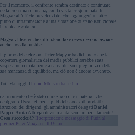
Per il momento, il confronto sembra destinato a continuare
nella prossima settimana, con la visita programmata di
Magyar all’ufficio presidenziale, che aggiungerà un altro
punto di infiammazione a una situazione di stallo istituzionale
in rapida escalation.
Magyar: I leader che diffondono fake news devono lasciare
anche i media pubblici
Il giorno delle elezioni, Péter Magyar ha dichiarato che la
copertura giornalistica dei media pubblici sarebbe stata
sospesa immediatamente a causa dei suoi pregiudizi e della
sua mancanza di equilibrio, ma ciò non è ancora avvenuto.
Tuttavia, oggi il
Primo Ministro ha scritto
:
dal momento che è stato dimostrato che i materiali che
denigrano Tisza nei media pubblici sono stati prodotti su
istruzioni dei dirigenti, gli amministratori delegati
Dániel
Papp
e
Anita Altorjai
devono andarsene immediatamente!
Cosa succederà?
Il sorprendente messaggio di Putin al
premier Péter Magyar sull’Ucraina