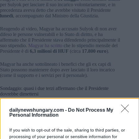
per Sulyok per lasciare il suo incarico volontariamente, e in
precedenza aveva detto che avrebbe visitato il Presidente
lunedì
, accompagnato dal Ministro della Giustizia.
Reagendo al video, Magyar ha accusato Sulyok di non aver
difeso le persone vulnerabili e lo Stato di diritto, e ha
affermato che il Presidente stava difendendo principalmente il
suo stipendio.
Magyar ha scritto
che lo stipendio mensile del
Presidente è di
6,3 milioni di HUF
(circa
17.800 euro
).
Magyar ha anche sottolineato i benefici che gli ex capi di
Stato possono mantenere dopo aver lasciato il loro incarico
(come il supporto e i servizi per il personale).
Sondaggio: quasi i due terzi affermano che il Presidente
dovrebbe dimettersi
La controversia giunge nel contesto di nuovi sondaggi che
suggeriscono una significativa insoddisfazione dell’opinione
dailynewshungary.com -
Do Not Process My
Personal Information
pubblica nei confronti delle prestazioni di Sulyok. Un
sondaggio di
Kutatóközpont 21
ha rilevato che circa
due
terzi
degli intervistati ritengono che il Presidente non abbia
If you wish to opt-out of the sale, sharing to third parties, or
incarnato con successo “l’unità della nazione”, e una
processing of your personal or sensitive information for
maggioranza ha affermato che sarebbe meglio se si dimettesse