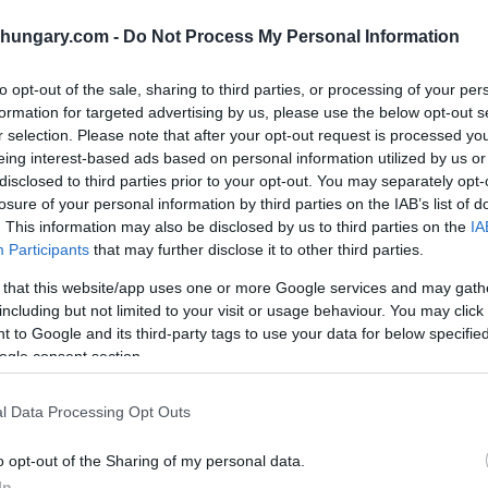
shungary.com -
Do Not Process My Personal Information
to opt-out of the sale, sharing to third parties, or processing of your per
formation for targeted advertising by us, please use the below opt-out s
r selection. Please note that after your opt-out request is processed y
eing interest-based ads based on personal information utilized by us or
 detto lunedì su Facebook il ministro degli Affari
disclosed to third parties prior to your opt-out. You may separately opt-
losure of your personal information by third parties on the IAB’s list of
. This information may also be disclosed by us to third parties on the
IA
ai
…
Participants
that may further disclose it to other third parties.
 that this website/app uses one or more Google services and may gath
o Sieci che la formula è che Bruxelles o il Partito
including but not limited to your visit or usage behaviour. You may click 
adatto ai loro scopi e facciano pressione sui governi
 to Google and its third-party tags to use your data for below specifi
re al potere.”
ogle consent section.
ative per facilitare la conquista del potere del loro
l Data Processing Opt Outs
 è autorizzata da Bruxelles a fare tutto ciò che
o opt-out of the Sharing of my personal data.
 “In cambio, devono solo seguire il dettato di
In