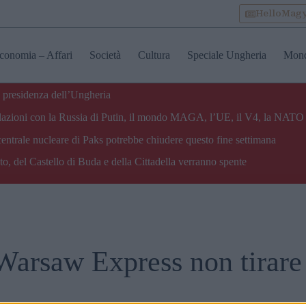
HelloMag
conomia – Affari
Società
Cultura
Speciale Ungheria
Mon
 presidenza dell’Ungheria
e relazioni con la Russia di Putin, il mondo MAGA, l’UE, il V4, la NATO 
centrale nucleare di Paks potrebbe chiudere questo fine settimana
o, del Castello di Buda e della Cittadella verranno spente
‘Warsaw Express non tirare