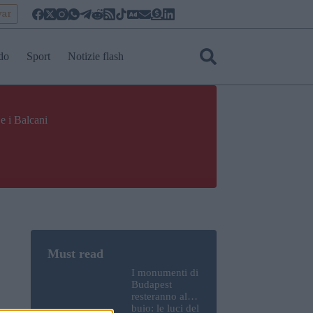
yar
do
Sport
Notizie flash
e i Balcani
I monumenti di
Budapest
resteranno al
buio: le luci del