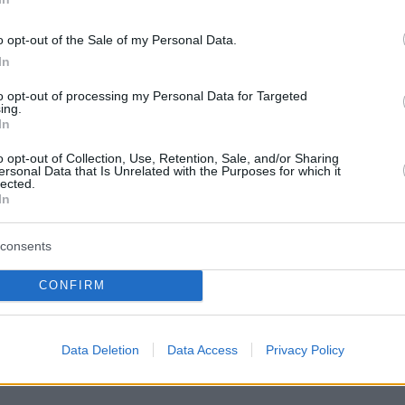
ha detto il ministro”, aggiungendo che “l’abbiamo visto
o opt-out of the Sale of my Personal Data.
In
arica ha ottenuto in pochissimo tempo l’accesso ai
o l’Ungheria e analizzano cosa facciamo e cosa no…
to opt-out of processing my Personal Data for Targeted
ing.
imparziale”.
In
o opt-out of Collection, Use, Retention, Sale, and/or Sharing
ersonal Data that Is Unrelated with the Purposes for which it
lected.
In
na della Polonia e sostiene che lo stato di diritto è
o-ungherese sopravviverà ai complotti del ministro
consents
CONFIRM
Data Deletion
Data Access
Privacy Policy