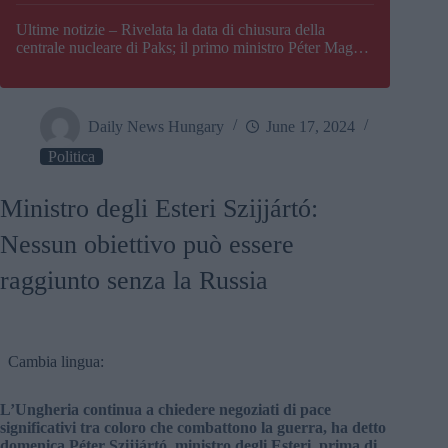
Paks
Ultime notizie – Rivelata la data di chiusura della
centrale nucleare di Paks; il primo ministro Péter Magyar
afferma che l’Ungheria potrebbe trovarsi ad affrontare
una crisi energetica
Daily News Hungary
June 17, 2024
Politica
Ministro degli Esteri Szijjártó:
Nessun obiettivo può essere
raggiunto senza la Russia
Cambia lingua:
L’Ungheria continua a chiedere negoziati di pace
significativi tra coloro che combattono la guerra, ha detto
domenica Péter Szijjártó, ministro degli Esteri, prima di