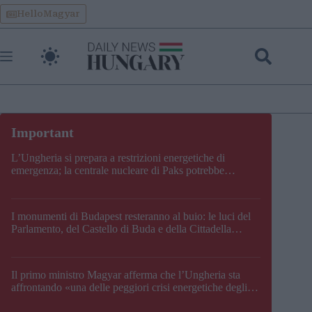
Skip
HelloMagyar
to
content
L’Ungheria si prepara a restrizioni energetiche di
emergenza; la centrale nucleare di Paks potrebbe
chiudere questo fine settimana
I monumenti di Budapest resteranno al buio: le luci del
Parlamento, del Castello di Buda e della Cittadella
verranno spente
Il primo ministro Magyar afferma che l’Ungheria sta
affrontando «una delle peggiori crisi energetiche degli
ultimi decenni» e comunica la nuova data di chiusura di