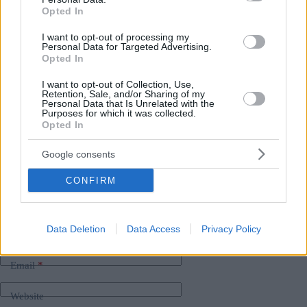
Opted In
Vertice svizzero di pace: Ungheria pronta a mediare tra
I want to opt-out of processing my
Occidente e Russia
Personal Data for Targeted Advertising.
Il ministro degli Esteri Szijjártó: i membri della NATO
Opted In
vedono la guerra in Ucraina in modo diverso
dall’Ungheria
I want to opt-out of Collection, Use,
Retention, Sale, and/or Sharing of my
Personal Data that Is Unrelated with the
Purposes for which it was collected.
Tags
Opted In
#
guerra in ucraina
#
ministero degli Affari Esteri di Ungheria
#
Russia
Google consents
#
svizzera
#
ucraina
#
ungheria
Leave a Reply
CONFIRM
Your email address will not be published.
Required fields are marked
*
Data Deletion
Data Access
Privacy Policy
Name
*
Email
*
Website