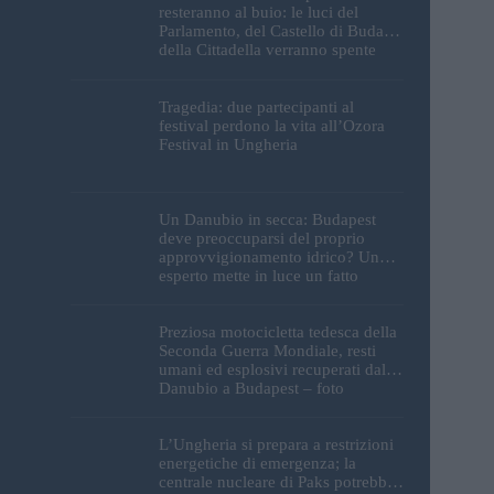
resteranno al buio: le luci del
Parlamento, del Castello di Buda e
della Cittadella verranno spente
Tragedia: due partecipanti al
festival perdono la vita all’Ozora
Festival in Ungheria
Un Danubio in secca: Budapest
deve preoccuparsi del proprio
approvvigionamento idrico? Un
esperto mette in luce un fatto
sorprendente
Preziosa motocicletta tedesca della
Seconda Guerra Mondiale, resti
umani ed esplosivi recuperati dal
Danubio a Budapest – foto
L’Ungheria si prepara a restrizioni
energetiche di emergenza; la
centrale nucleare di Paks potrebbe