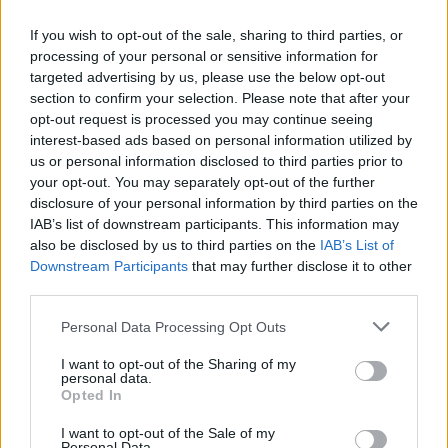
If you wish to opt-out of the sale, sharing to third parties, or
processing of your personal or sensitive information for
targeted advertising by us, please use the below opt-out
section to confirm your selection. Please note that after your
Ha detto che l’Ungheria ha sempre molto apprezzato gli
opt-out request is processed you may continue seeing
sforzi della Svizzera per la pace, ma ha aggiunto che una
interest-based ads based on personal information utilized by
conferenza di pace potrebbe raggiungere il suo obiettivo solo
us or personal information disclosed to third parties prior to
se entrambe le parti in guerra fossero al tavolo. “Ma questo
your opt-out. You may separately opt-out of the further
non accadrà questo fine settimana, ha detto”.
disclosure of your personal information by third parties on the
IAB’s list of downstream participants. This information may
“Quello che sta succedendo nella porta accanto è una guerra
tra Russia e Ucraina, non una guerra tra Europa e Russia, non
also be disclosed by us to third parties on the
IAB’s List of
una guerra tra il mondo occidentale e la Russia, molto
Downstream Participants
that may further disclose it to other
semplicemente perché la Russia ha attaccato l’Ucraina e non
third parties.
l’Europa o il mondo occidentale Ecco perché stiamo ancora
sollecitando veri e significativi negoziati di pace tra coloro
Please note that this website/app uses one or more Google
Personal Data Processing Opt Outs
che stanno combattendo la guerra La comunità internazionale
services and may gather and store information including but
dovrebbe raggiungere l’obiettivo che le parti in guerra
not limited to your visit or usage behaviour. You may click to
I want to opt-out of the Sharing of my
concludano finalmente un cessate il fuoco e si siedano allo
personal data.
grant or deny consent to Google and its third-party tags to
stesso tavolo [per i colloqui],” ha detto il ministro degli esteri
Opted In
in un post
su Facebook
.
use your data for below specified purposes in below Google
consent section.
I want to opt-out of the Sale of my
Personal Data.
Leggi anche: