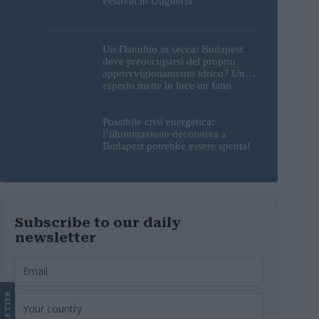
Festival in Ungheria
Un Danubio in secca: Budapest
deve preoccuparsi del proprio
approvvigionamento idrico? Un
esperto mette in luce un fatto
sorprendente
Possibile crisi energetica:
l’illuminazione decorativa a
Budapest potrebbe essere spenta!
Subscribe to our daily
newsletter
LETTER