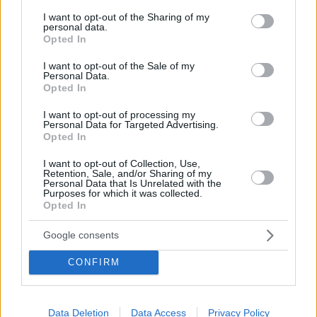
services and may gather and store information including but
#
ungheria
#
unione europea
not limited to your visit or usage behaviour. You may click to
I want to opt-out of the Sharing of my
Leave a Reply
personal data.
grant or deny consent to Google and its third-party tags to
Opted In
Your email address will not be published.
Required fields are marked
*
use your data for below specified purposes in below Google
consent section.
I want to opt-out of the Sale of my
Personal Data.
Name
*
Opted In
Email
*
I want to opt-out of processing my
Personal Data for Targeted Advertising.
Opted In
Website
I want to opt-out of Collection, Use,
Retention, Sale, and/or Sharing of my
Add Comment
*
Personal Data that Is Unrelated with the
Purposes for which it was collected.
Opted In
Google consents
CONFIRM
Save my name, email and website in this browser for the
next time I comment.
Data Deletion
Data Access
Privacy Policy