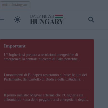
Skip
HelloMagyar
to
content
L’Ungheria si prepara a restrizioni energetiche di
emergenza; la centrale nucleare di Paks potrebbe
chiudere questo fine settimana
I monumenti di Budapest resteranno al buio: le luci del
Parlamento, del Castello di Buda e della Cittadella
verranno spente
Il primo ministro Magyar afferma che l’Ungheria sta
affrontando «una delle peggiori crisi energetiche degli
ultimi decenni» e comunica la nuova data di chiusura di