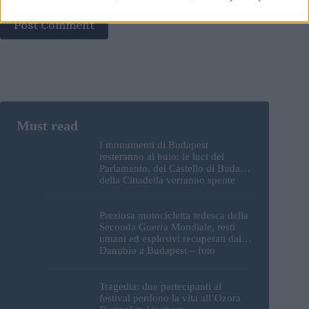
Post Comment
I monumenti di Budapest
resteranno al buio: le luci del
Parlamento, del Castello di Buda e
della Cittadella verranno spente
Preziosa motocicletta tedesca della
Seconda Guerra Mondiale, resti
umani ed esplosivi recuperati dal
Danubio a Budapest – foto
Tragedia: due partecipanti al
festival perdono la vita all’Ozora