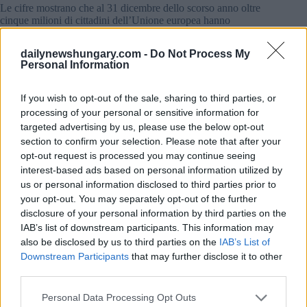
Le cifre mostrano che al 31 dicembre dello scorso anno oltre
cinque milioni di cittadini dell’Unione europea hanno
presentato domanda, e nell’elenco dei paesi gli ungheresi
erano a centrocampo, con 131.120 domande.
dailynewshungary.com -
Do Not Process My
Personal Information
In cima alla lista c’erano i polacchi, con 911.240 domande e i
rumeni con 836.980 Tra i paesi dell’Europa centrale e
If you wish to opt-out of the sale, sharing to third parties, or
orientale, il numero più basso di domande è stato presentato
dagli sloveni (4.410).
processing of your personal or sensitive information for
targeted advertising by us, please use the below opt-out
Le autorità britanniche hanno valutato 4.514.250 domande
section to confirm your selection. Please note that after your
entro la fine dello scorso anno e i respingimenti sono stati
opt-out request is processed you may continue seeing
effettuati in meno del 3 per cento dei casi.
interest-based ads based on personal information utilized by
us or personal information disclosed to third parties prior to
La Brexit ha fermato le domande universitarie
your opt-out. You may separately opt-out of the further
ungheresi
disclosure of your personal information by third parties on the
L’approccio dell’Ungheria in relazione alla Brexit
IAB’s list of downstream participants. This information may
apprezzato dal Regno Unito, afferma
also be disclosed by us to third parties on the
IAB’s List of
l’ambasciatore ungherese
Downstream Participants
that may further disclose it to other
third parties.
Tags
Please note that this website/app uses one or more Google
#
brexit
#
statistica
#
uk
#
ungheresi all'estero
Personal Data Processing Opt Outs