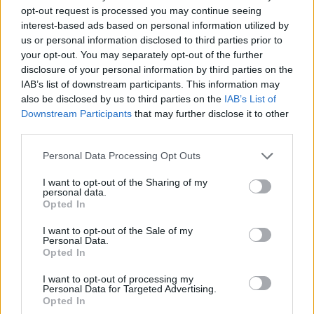
siano stati ulteriori feriti, sottolineando che gli attacchi alle
opt-out request is processed you may continue seeing
istituzioni democratiche e alla libertà di stampa devono essere
interest-based ads based on personal information utilized by
respinti con fermezza.
us or personal information disclosed to third parties prior to
your opt-out. You may separately opt-out of the further
Il Primo Ministro italiano Giorgia Meloni ha espresso “piena
disclosure of your personal information by third parties on the
solidarietà” a Trump, sottolineando che non si deve
IAB’s list of downstream participants. This information may
permettere all’odio politico di avvelenare il discorso
democratico.
also be disclosed by us to third parties on the
IAB’s List of
Downstream Participants
that may further disclose it to other
Il Presidente francese Emmanuel Macron ha definito l’attacco
third parties.
inaccettabile, ribadendo che la violenza non ha posto nella
democrazia. Sentimenti simili sono stati ripresi da Ursula von
Please note that this website/app uses one or more Google
Personal Data Processing Opt Outs
der Leyen e António Costa, che hanno entrambi condannato
services and may gather and store information including but
l’incidente e si sono rallegrati che i partecipanti siano rimasti
not limited to your visit or usage behaviour. You may click to
I want to opt-out of the Sharing of my
al sicuro.
personal data.
grant or deny consent to Google and its third-party tags to
Opted In
use your data for below specified purposes in below Google
Sicurezza rafforzata in vista della visita reale
consent section.
I want to opt-out of the Sale of my
Personal Data.
Sulla scia dell’incidente, i preparativi di sicurezza per
Opted In
l’imminente visita a Washington del Re Carlo III e della
Regina Camilla sono stati rafforzati. Secondo quanto riferito, i
I want to opt-out of processing my
servizi di sicurezza britannici e statunitensi stanno lavorando a
Personal Data for Targeted Advertising.
stretto contatto per garantire che la visita si svolga in
Opted In
sicurezza.