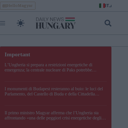
Skip
IT
HelloMagyar
to
content
L’Ungheria si prepara a restrizioni energetiche di
emergenza; la centrale nucleare di Paks potrebbe
chiudere questo fine settimana
I monumenti di Budapest resteranno al buio: le luci del
Parlamento, del Castello di Buda e della Cittadella
verranno spente
Il primo ministro Magyar afferma che l’Ungheria sta
affrontando «una delle peggiori crisi energetiche degli
ultimi decenni» e comunica la nuova data di chiusura di