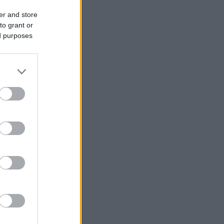
er and store
to grant or
ed purposes