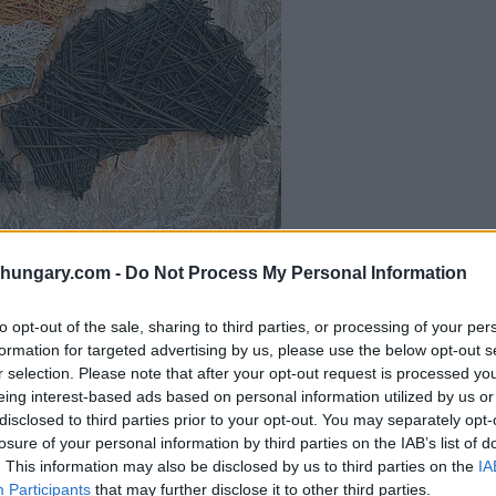
d’Ungheria nel 1920 Foto:
a Commons
shungary.com -
Do Not Process My Personal Information
to opt-out of the sale, sharing to third parties, or processing of your per
formation for targeted advertising by us, please use the below opt-out s
ietre miliari come le politiche di ricerca della pace
r selection. Please note that after your opt-out request is processed y
o buone relazioni francesi, pensava di poter
eing interest-based ads based on personal information utilized by us or
y” era uno stato moderno e democratico senza alcuna
disclosed to third parties prior to your opt-out. You may separately opt-
iché i soldati ungheresi volevano tornare a casa,
losure of your personal information by third parties on the IAB’s list of
a alle nazionalità che vivevano nel Regno d’Ungheria,
. This information may also be disclosed by us to third parties on the
IA
ia.
Participants
that may further disclose it to other third parties.