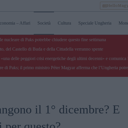
HelloMag
conomia – Affari
Società
Cultura
Speciale Ungheria
Mon
ale nucleare di Paks potrebbe chiudere questo fine settimana
o, del Castello di Buda e della Cittadella verranno spente
«una delle peggiori crisi energetiche degli ultimi decenni» e comunica 
are di Paks; il primo ministro Péter Magyar afferma che l’Ungheria potre
angono il 1° dicembre? E
i per questo?