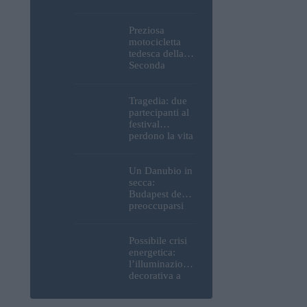
Parlamento, del
Castello di
Buda e della
Preziosa
Cittadella
motocicletta
verranno
tedesca della
spente
Seconda
Guerra
Mondiale, resti
umani ed
Tragedia: due
esplosivi
partecipanti al
recuperati dal
festival
Danubio a
perdono la vita
Budapest –
all’Ozora
foto
Festival in
Ungheria
Un Danubio in
secca:
Budapest deve
preoccuparsi
del proprio
approvvigiona
mento idrico?
Possibile crisi
Un esperto
energetica:
mette in luce
l’illuminazione
un fatto
decorativa a
sorprendente
Budapest
potrebbe essere