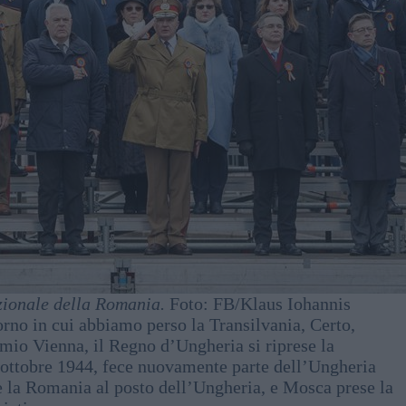
zionale della Romania.
Foto: FB/Klaus Iohannis
rno in cui abbiamo perso la Transilvania, Certo,
emio Vienna, il Regno d’Ungheria si riprese la
l’ottobre 1944, fece nuovamente parte dell’Ungheria
re la Romania al posto dell’Ungheria, e Mosca prese la