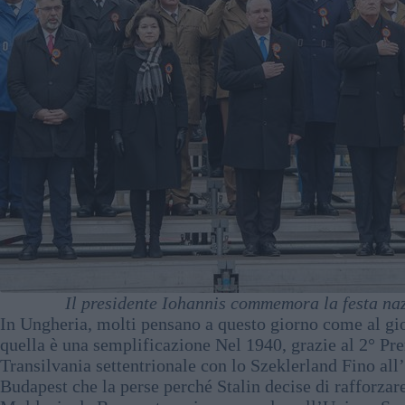
Il presidente Iohannis commemora la festa na
In Ungheria, molti pensano a questo giorno come al gio
quella è una semplificazione Nel 1940, grazie al 2° Pr
Transilvania settentrionale con lo Szeklerland Fino al
Budapest che la perse perché Stalin decise di rafforza