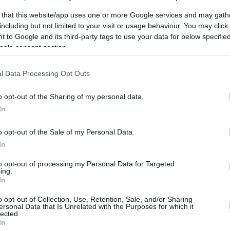
 that this website/app uses one or more Google services and may gath
ù Le nazionalità chiedevano una secessione per unirsi
including but not limited to your visit or usage behaviour. You may click 
a A causa di quell’errore, il
Ferrovie dello Stato
 to Google and its third-party tags to use your data for below specifi
ivare a Gyulafehérvár (Alba Iulia) nella Transilvania
ogle consent section.
ì proclamarono la loro richiesta di secessione
presentanti delle comunità rumene concessero
l Data Processing Opt Outs
n Transilvania.
o opt-out of the Sharing of my personal data.
In
ionale di Alba Iulia.
Foto: Wikimedia
 che a Gyulafehérvár, naturalmente Nessuno si
o opt-out of the Sale of my Personal Data.
rese a Kolozsvár (Cluj Napoca) poche settimane dopo,
In
o voluto rimanere in Ungheria.
to opt-out of processing my Personal Data for Targeted
ing.
In
della Romania
o opt-out of Collection, Use, Retention, Sale, and/or Sharing
ersonal Data that Is Unrelated with the Purposes for which it
e della Romania I rumeni credono che il 1° dicembre
lected.
 destino e crearono la Grande Romania (anche la
In