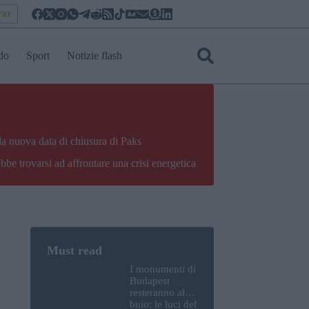
yar
do
Sport
Notizie flash
la nuova data di chiusura di Paks
bbe trovarsi ad affrontare una crisi energetica
I monumenti di
Budapest
resteranno al
buio: le luci del