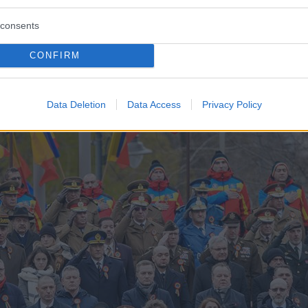
ora è uno stato indipendente).
consents
CONFIRM
Data Deletion
Data Access
Privacy Policy