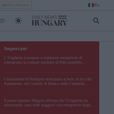
Skip
IT
HelloMagyar
to
content
L’Ungheria si prepara a restrizioni energetiche di
emergenza; la centrale nucleare di Paks potrebbe
chiudere questo fine settimana
I monumenti di Budapest resteranno al buio: le luci del
Parlamento, del Castello di Buda e della Cittadella
verranno spente
Il primo ministro Magyar afferma che l’Ungheria sta
affrontando «una delle peggiori crisi energetiche degli
ultimi decenni» e comunica la nuova data di chiusura di