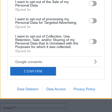
consent section.
I want to opt-out of the Sale of my
nel Monastero delle Carmelitane, il Primo Ministro Magyar si
Personal Data.
è impegnato a rivedere tutti i progetti riguardanti gli edifici del
Opted In
distretto e a trovare la loro “migliore funzione”. Ha detto che
il nuovo governo non lascerà costruzioni incompiute e
I want to opt-out of processing my
lavorerà per completare tutte le opere in modo
Personal Data for Targeted Advertising.
economicamente vantaggioso.
Opted In
I want to opt-out of Collection, Use,
Se se l’è perso:
Il premier Péter Magyar inizia a
Retention, Sale, and/or Sharing of my
smantellare le barricate intorno all’ex centro di potere di
Personal Data that Is Unrelated with the
Orbán
Purposes for which it was collected.
Opted In
Tags
Google consents
#
categoria politica ungherese
#
governo magiaro
CONFIRM
#
peter magyar
#
soldi
#
ungheria
#
viktor orban
Leave a Reply
Your email address will not be published.
Required fields are marked
*
Data Deletion
Data Access
Privacy Policy
Name
*
Email
*