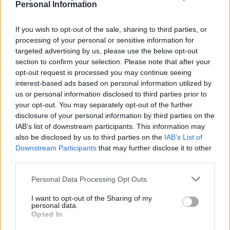
Personal Information
Interni Gábor Pósfai, Vitézy ha detto che il Programma
Nazionale Hauszmann, in cui gli edifici sono stati ristrutturati
e ricostruiti, è stato “praticamente l’unico” programma di
If you wish to opt-out of the sale, sharing to third parties, or
investimento governativo che non è mai stato tagliato o
processing of your personal or sensitive information for
sospeso. Nel frattempo, non c’erano mai abbastanza soldi per
targeted advertising by us, please use the below opt-out
l’assistenza all’infanzia, la sanità, i trasporti o le ferrovie, ha
section to confirm your selection. Please note that after your
aggiunto.
opt-out request is processed you may continue seeing
interest-based ads based on personal information utilized by
Gulyás accoglie con favore la decisione del governo di
us or personal information disclosed to third parties prior to
completare la ricostruzione storica del ‘Distretto del Castello’.
your opt-out. You may separately opt-out of the further
Gergely Gulyás, capogruppo parlamentare di Fidesz ed ex
disclosure of your personal information by third parties on the
capo dell’Ufficio del Primo Ministro, ha accolto con favore la
IAB’s list of downstream participants. This information may
decisione del nuovo governo “di completare la ricostruzione
also be disclosed by us to third parties on the
IAB’s List of
storica del Distretto del Castello nell’ambito del Programma
Hauszmann”.
Downstream Participants
that may further disclose it to other
third parties.
La ricostruzione degli edifici danneggiati durante la Seconda
Please note that this website/app uses one or more Google
Guerra Mondiale o distrutti durante il comunismo “è una
Personal Data Processing Opt Outs
services and may gather and store information including but
buona causa e un atto di giustizia storica dopo decenni di
politica ‘osiamo essere piccoli'”, ha affermato
su Facebook
.
not limited to your visit or usage behaviour. You may click to
I want to opt-out of the Sharing of my
personal data.
grant or deny consent to Google and its third-party tags to
Opted In
In una conferenza stampa tenutasi venerdì scorso, dopo aver
use your data for below specified purposes in below Google
rimosso le barriere intorno all’ex Ufficio del Primo Ministro