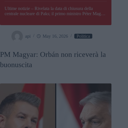
Paks
Ultime notizie – Rivelata la data di chiusura della
centrale nucleare di Paks; il primo ministro Péter Magyar
afferma che l’Ungheria potrebbe trovarsi ad affrontare
una crisi energetica
api
May 16, 2026
Politica
PM Magyar: Orbán non riceverà la
buonuscita