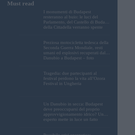
I monumenti di Budapest
resteranno al buio: le luci del
Parlamento, del Castello di Buda e
della Cittadella verranno spente
Preziosa motocicletta tedesca della
Seconda Guerra Mondiale, resti
umani ed esplosivi recuperati dal
Danubio a Budapest – foto
Tragedia: due partecipanti al
festival perdono la vita all’Ozora
Festival in Ungheria
Un Danubio in secca: Budapest
deve preoccuparsi del proprio
approvvigionamento idrico? Un
esperto mette in luce un fatto
sorprendente
Possibile crisi energetica: