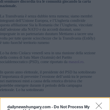
di seminare discordia tra le comunità giocando la carta
nazionale.
La Transilvania è senza dubbio terra rumena; siamo membri
integranti dell’Unione Europea, e l’Ungheria condivide
questa affiliazione Sia la Romania che l’Ungheria, vincolate
dall’adesione alla NATO e da accordi duraturi, sono
impegnate in un partenariato duraturo Mettiamo a tacere una
volta per tutte queste sciocchezze che la Transilvania (Erdély)
è tutto fuorché territorio rumeno
Lo ha detto Ciolacu venerdì sera in una riunione della sezione
della contea di Satu Mare (Szatmár) del Partito
socialdemocratico (PSD), come riportato da
maszol.ro
.
In questo anno elettorale, il presidente del PSD ha sottolineato
l’importanza di prevenire l’erosione dell’unità tra le persone
nei matrimoni misti a causa della retorica divisiva che
potrebbe emergere durante il periodo della campagna
elettorale. Lo ha sottolineato
l’era del discorso carico di emozioni sulla Transilvania è finita
ed è dovere degli attori politici normalizzare le discussioni
dailynewshungary.com -
Do Not Process My
pubbliche sulla regione.