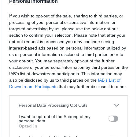
Personal Information
Esprimendo le aspirazioni del PSD di garantire il sindaco di
Satu Mare (Szatmárnémeti) e la presidenza del consiglio di
contea, Ciolacu prevede una maggiore collaborazione tra i
If you wish to opt-out of the sale, sharing to third parties, or
RMDSZ
(Alleanza Democratica Ungherese di Romania) e il
processing of your personal or sensitive information for
PSD a livello locale. Gábor Kereskényi, cittadino ungherese
targeted advertising by us, please use the below opt-out
che rappresenta RMDSZ, attualmente è sindaco della città.
section to confirm your selection. Please note that after your
opt-out request is processed you may continue seeing
“In effetti, (…) siamo tutti rumeni di diversa origine etnica:
interest-based ads based on personal information utilized by
rumeni, ungheresi, ucraini, tedeschi, che vivono insieme in
us or personal information disclosed to third parties prior to
Romania Questa diversità dovrebbe essere considerata come
your opt-out. You may separately opt-out of the further
una benedizione, non un motivo di disputa che ci divide,”
asserito il primo ministro.
disclosure of your personal information by third parties on the
IAB’s list of downstream participants. This information may
Ciolacu ha tuttavia avvertito che nel prossimo anno elettorale
also be disclosed by us to third parties on the
IAB’s List of
del 2024 alcune forze politiche tenteranno di fratturare le
Downstream Participants
that may further disclose it to other
comunità alla ricerca di un numero limitato di voti
third parties.
“Rumeni, ungheresi, ucraini e tedeschi sanno che si tratta
Please note that this website/app uses one or more Google
Personal Data Processing Opt Outs
semplicemente di provocazioni Dio ci ha elargito lo scopo di
services and may gather and store information including but
costruire insieme, non di dividere,”
not limited to your visit or usage behaviour. You may click to
I want to opt-out of the Sharing of my
affermò.
personal data.
grant or deny consent to Google and its third-party tags to
Opted In
use your data for below specified purposes in below Google
Leggi anche:
consent section.