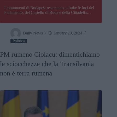
I monumenti di Budapest resteranno al buio: le luci del
Parlamento, del Castello di Buda e della Cittadella
verranno spente
Daily News
January 29, 2024
Politica
PM rumeno Ciolacu: dimentichiamo
le sciocchezze che la Transilvania
non è terra rumena