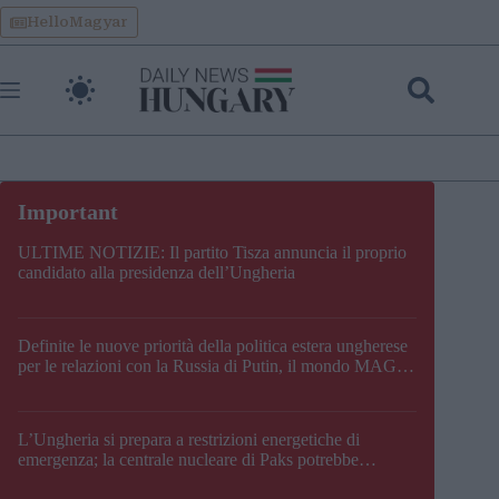
Skip
HelloMagyar
to
content
ULTIME NOTIZIE: Il partito Tisza annuncia il proprio
candidato alla presidenza dell’Ungheria
Definite le nuove priorità della politica estera ungherese
per le relazioni con la Russia di Putin, il mondo MAGA,
l’UE, il V4, la NATO e i Balcani
L’Ungheria si prepara a restrizioni energetiche di
emergenza; la centrale nucleare di Paks potrebbe
chiudere questo fine settimana