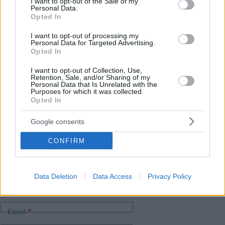
I want to opt-out of the Sale of my
Personal Data.
Il villaggio ungherese più orientale del mondo, vicino
Opted In
al Mar Nero
VIDEO, FOTO
FOTO:
Il presidente Novák riconosce al vescovo della
I want to opt-out of processing my
Transilvania Kató l’Ordine al merito ungherese
Personal Data for Targeted Advertising.
Opted In
I want to opt-out of Collection, Use,
Retention, Sale, and/or Sharing of my
Personal Data that Is Unrelated with the
Purposes for which it was collected.
Opted In
Tags
#
elezioni parlamentari europee 2024
#
minoranza
Google consents
#
rmdsz
#
romania
#
transilvania
#
ungheria
#
unione europea
CONFIRM
Leave a Reply
Your email address will not be published.
Required fields are marked
*
Data Deletion
Data Access
Privacy Policy
Name
*
Email
*