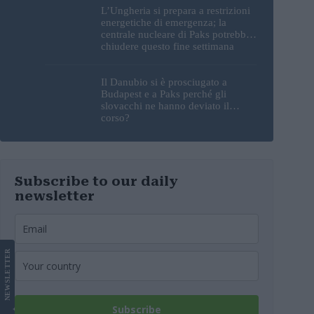
L’Ungheria si prepara a restrizioni
energetiche di emergenza; la
centrale nucleare di Paks potrebbe
chiudere questo fine settimana
Il Danubio si è prosciugato a
Budapest e a Paks perché gli
slovacchi ne hanno deviato il
corso?
Subscribe to our daily
newsletter
LETTER
NEWS
Subscribe