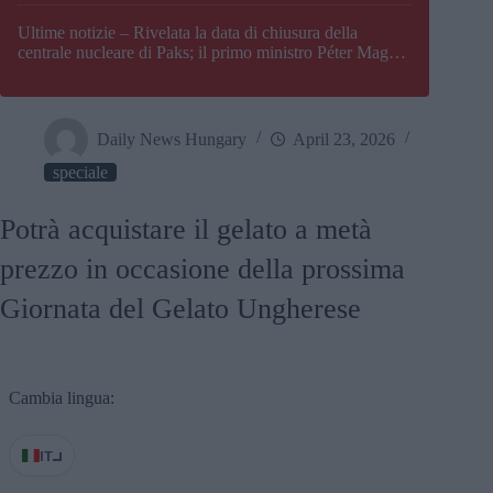
Paks
Ultime notizie – Rivelata la data di chiusura della
centrale nucleare di Paks; il primo ministro Péter Magyar
afferma che l’Ungheria potrebbe trovarsi ad affrontare
una crisi energetica
Daily News Hungary
April 23, 2026
speciale
Potrà acquistare il gelato a metà
prezzo in occasione della prossima
Giornata del Gelato Ungherese
Cambia lingua:
IT