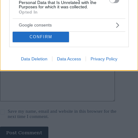
Your email address will not be published.
Required fields are marked
*
Personal Data that Is Unrelated with the
Purposes for which it was collected.
Opted In
Name
*
Google consents
Email
*
CONFIRM
Website
Data Deletion
Data Access
Privacy Policy
Add Comment
*
Save my name, email and website in this browser for the
next time I comment.
Post Comment