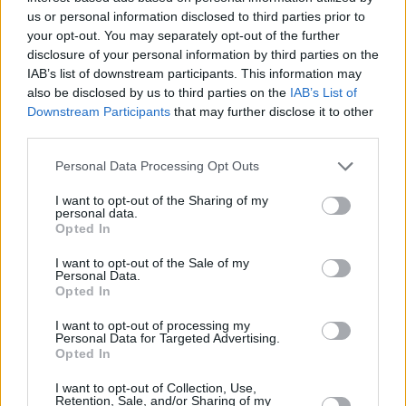
us or personal information disclosed to third parties prior to
Hanno sottolineato che il gelato alla torta è una delle tendenze
principali di quest’anno. Sempre più spesso, i saloni
your opt-out. You may separately opt-out of the further
trasformano le torte classiche in dolci ghiacciati. Secondo gli
disclosure of your personal information by third parties on the
organizzatori, questo cattura il desiderio di novità dei clienti
IAB’s list of downstream participants. This information may
accanto ai sapori familiari, hanno scritto.
also be disclosed by us to third parties on the
IAB’s List of
Downstream Participants
that may further disclose it to other
L’elenco dei locali partecipanti è in continuo aggiornamento e
third parties.
le pasticcerie devono registrarsi entro il 2 maggio. L’elenco
può essere consultato sul
sito web
dell’
evento
, insieme ad
Please note that this website/app uses one or more Google
Personal Data Processing Opt Outs
ulteriori dettagli.
services and may gather and store information including but
not limited to your visit or usage behaviour. You may click to
I want to opt-out of the Sharing of my
Se vi siete persi:
personal data.
grant or deny consent to Google and its third-party tags to
Opted In
use your data for below specified purposes in below Google
Grande notizia: il
gelataio ungherese è stato nominato il
consent section.
migliore al mondo in una nuova classifica
I want to opt-out of the Sale of my
Personal Data.
I migliori gelati ungheresi del 2025
incoronati al
Opted In
concorso Gelato dell’Anno
I want to opt-out of processing my
Personal Data for Targeted Advertising.
Tags
Opted In
#
budapest
#
evento
#
inpr
#
ungheria
Leave a Reply
I want to opt-out of Collection, Use,
Retention, Sale, and/or Sharing of my