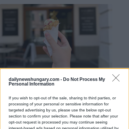
dailynewshungary.com -
Do Not Process My
Foto:
Facebook/Fagylalt napja
Personal Information
Elenco delle pasticcerie partecipanti in continuo
aggiornamento
If you wish to opt-out of the sale, sharing to third parties, or
Con l’aumento dell’interesse, quest’anno gli organizzatori
processing of your personal or sensitive information for
stanno ponendo una nuova enfasi sul sostegno alle pasticcerie
targeted advertising by us, please use the below opt-out
partecipanti: M-GEL Hungary Ltd offre sconti sulle materie
section to confirm your selection. Please note that after your
prime per aiutare le pasticcerie a mantenere la loro qualità
opt-out request is processed you may continue seeing
abituale, oltre all’offerta a metà prezzo.
interest-based ads based on personal information utilized by