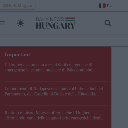
Skip
IT
HelloMagyar
to
content
L’Ungheria si prepara a restrizioni energetiche di
emergenza; la centrale nucleare di Paks potrebbe
chiudere questo fine settimana
I monumenti di Budapest resteranno al buio: le luci del
Parlamento, del Castello di Buda e della Cittadella
verranno spente
Il primo ministro Magyar afferma che l’Ungheria sta
affrontando «una delle peggiori crisi energetiche degli
ultimi decenni» e comunica la nuova data di chiusura di