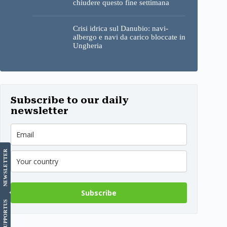
chiudere questo fine settimana
Crisi idrica sul Danubio: navi-
albergo e navi da carico bloccate in
Ungheria
Subscribe to our daily
newsletter
LETTER
NEWS
Subscribe
US
SUPPORT