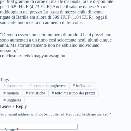
per 900 grammi di carne di maiale macinata, ora è disponibile
per 1.629 HUF (4,23 EUR) Anche il salame danese Spar è
raddoppiato nel prezzo La pasta di mezza chilo di penne
rigate di Barilla era allora di 399 HUF (1,04 EUR), oggi il
suo cartellino mostra un aumento di tre volte.
“Devono esserci un certo numero di prodotti i cui prezzi non
sono aumentati a un ritmo così scioccante negli ultimi cinque
anni. Ma sfortunatamente non ne abbiamo individuato
nessuno,”
concluso szeretlekmagyarország.hu.
Tags
#
economia
#
economia ungherese
#
inflazione
#
moneta
#
statistiche
#
tetto massimo dei prezzi
#
ungheria
Leave a Reply
Your email address will not be published.
Required fields are marked
*
Name
*