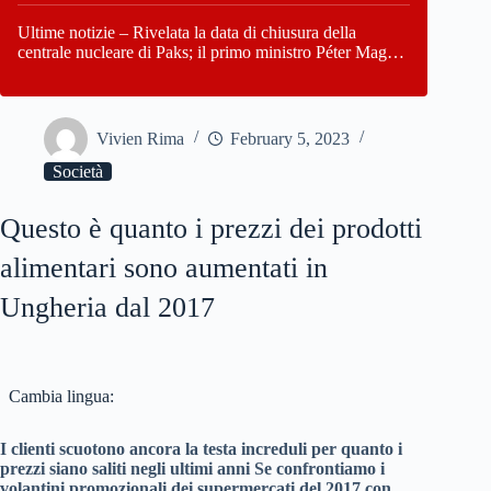
Paks
Ultime notizie – Rivelata la data di chiusura della
centrale nucleare di Paks; il primo ministro Péter Magyar
afferma che l’Ungheria potrebbe trovarsi ad affrontare
una crisi energetica
Vivien Rima
February 5, 2023
Società
Questo è quanto i prezzi dei prodotti
alimentari sono aumentati in
Ungheria dal 2017
Cambia lingua:
I clienti scuotono ancora la testa increduli per quanto i
prezzi siano saliti negli ultimi anni Se confrontiamo i
volantini promozionali dei supermercati del 2017 con