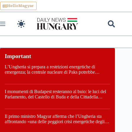
Skip
HelloMagyar
to
content
L’Ungheria si prepara a restrizioni energetiche di
emergenza; la centrale nucleare di Paks potrebbe
chiudere questo fine settimana
I monumenti di Budapest resteranno al buio: le luci del
Parlamento, del Castello di Buda e della Cittadella
verranno spente
Il primo ministro Magyar afferma che l’Ungheria sta
affrontando «una delle peggiori crisi energetiche degli
ultimi decenni» e comunica la nuova data di chiusura di