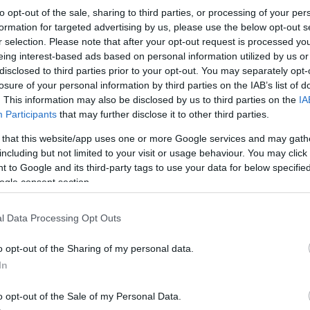
to opt-out of the sale, sharing to third parties, or processing of your per
formation for targeted advertising by us, please use the below opt-out s
r selection. Please note that after your opt-out request is processed y
eing interest-based ads based on personal information utilized by us or
disclosed to third parties prior to your opt-out. You may separately opt-
losure of your personal information by third parties on the IAB’s list of
. This information may also be disclosed by us to third parties on the
IA
 fiume Bondhuselva vicino alla città di Sunndal,
Participants
that may further disclose it to other third parties.
tale di notizie vg.no.
 that this website/app uses one or more Google services and may gath
including but not limited to your visit or usage behaviour. You may click 
o nel fiume da una roccia mentre cercava di scattare
 to Google and its third-party tags to use your data for below specifi
ale, citando la polizia norvegese.
ogle consent section.
are il ragazzo dal fiume Tutti gli sforzi per
l Data Processing Opt Outs
 polizia locale.
o opt-out of the Sharing of my personal data.
to di shock, secondo il portale.
In
ivolò su una roccia.
o opt-out of the Sale of my Personal Data.