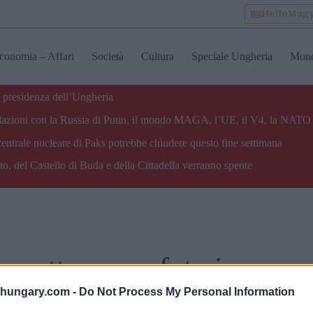
HelloMag
conomia – Affari
Società
Cultura
Speciale Ungheria
Mon
 presidenza dell’Ungheria
e relazioni con la Russia di Putin, il mondo MAGA, l’UE, il V4, la NATO 
centrale nucleare di Paks potrebbe chiudere questo fine settimana
o, del Castello di Buda e della Cittadella verranno spente
scattare una foto in
shungary.com -
Do Not Process My Personal Information
ta (18)