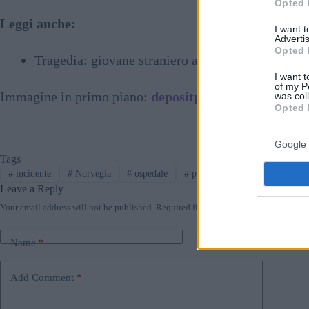
Opted 
Leggi anche:
I want 
Advertis
Opted 
Tragedia: giovane straniero annega nel lago Bala
I want t
of my P
Immagine in primo piano:
depositphotos.com
was col
Opted 
Google 
Tags
#
incidente
#
Norvegia
#
ospedale
#
polizia
#
ungheria
Leave a Reply
Your email address will not be published.
Required fields are marked
*
Name
*
Email
*
Add Comment
*