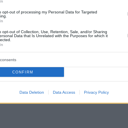
In
to opt-out of processing my Personal Data for Targeted
ing.
In
ton (18+) leggi di più
QUI
o opt-out of Collection, Use, Retention, Sale, and/or Sharing
ersonal Data that Is Unrelated with the Purposes for which it
lected.
In
consents
CONFIRM
Data Deletion
Data Access
Privacy Policy
Website