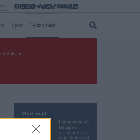
yar
do
Sport
Notizie flash
e i Balcani
I monumenti di
Budapest
resteranno al
buio: le luci del