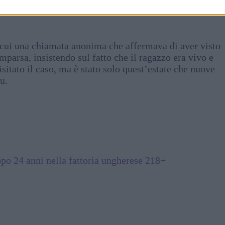
i sul caso, ma non erano coerenti con la sua successiva
a cui una chiamata anonima che affermava di aver visto
mparsa, insistendo sul fatto che il ragazzo era vivo e
sitato il caso, ma è stato solo quest’estate che nuove
u.
.
opo 24 anni nella fattoria ungherese 218+