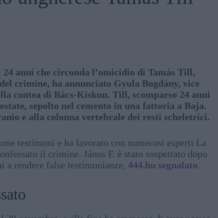
i 24 anni che circonda l’omicidio di Tamás Till,
 del crimine, ha annunciato Gyula Bogdány, vice
ella contea di Bács-Kiskun. Till, scomparso 24 anni
a estate, sepolto nel cemento in una fattoria a Baja.
anio e alla colonna vertebrale dei resti scheletrici.
 come testimoni e ha lavorato con numerosi esperti La
confessato il crimine. János F. è stato sospettato dopo
ni a rendere false testimonianze,
444.hu segnalato
.
ssato