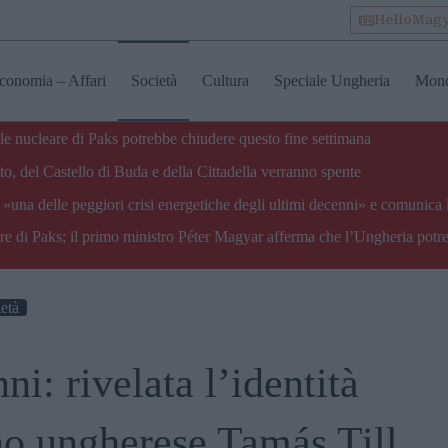
HelloMag
conomia – Affari
Società
Cultura
Speciale Ungheria
Mon
ale nucleare di Paks potrebbe chiudere questo fine settimana
o, del Castello di Buda e della Cittadella verranno spente
«una delle peggiori crisi energetiche degli ultimi decenni» e comunica 
are di Paks; il primo ministro Péter Magyar afferma che l’Ungheria potre
età
ni: rivelata l’identità
ino ungherese Tamás Till