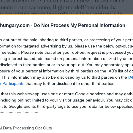
a il 28 novembre, e alla fine ha ammesso di aver ucciso
condo il suo racconto, il giorno dell’omicidio, ha
una vicina strada industriale, e lo ha invitato alla
shungary.com -
Do Not Process My Personal Information
cuna ragione apparente e lo uccise con un ferro da
to opt-out of the sale, sharing to third parties, or processing of your per
formation for targeted advertising by us, please use the below opt-out s
caggio, lo coprì con un telo e lo seppellì, sapendo che
r selection. Please note that after your opt-out request is processed y
roprietario della fattoria. Scartò la bicicletta del
eing interest-based ads based on personal information utilized by us or
della proprietà, dove fu trovata da un vicino a luglio e
disclosed to third parties prior to your opt-out. You may separately opt-
losure of your personal information by third parties on the IAB’s list of
. This information may also be disclosed by us to third parties on the
IA
Participants
that may further disclose it to other third parties.
. per non aver portato avanti i lavori, ma non scoprì
 that this website/app uses one or more Google services and may gath
including but not limited to your visit or usage behaviour. You may click 
 to Google and its third-party tags to use your data for below specifi
ersarono cemento sul pavimento, ignari di ciò che si
ogle consent section.
l Data Processing Opt Outs
i a Budapest, non ha mai rivelato i dettagli del