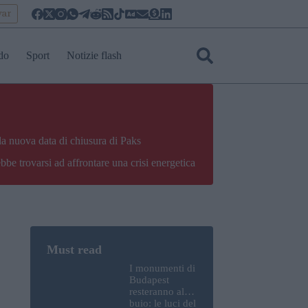
yar
do
Sport
Notizie flash
la nuova data di chiusura di Paks
bbe trovarsi ad affrontare una crisi energetica
I monumenti di
Budapest
resteranno al
buio: le luci del