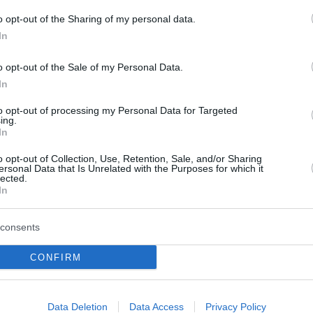
o opt-out of the Sharing of my personal data.
 di János F. era scaduta nel 2015, il che significa che
In
a permesso di andarsene liberamente dopo il suo
o opt-out of the Sale of my Personal Data.
In
to opt-out of processing my Personal Data for Targeted
ing.
In
 crimini irrisolti di più alto profilo in Ungheria. Il 28
comparso mentre andava in bicicletta
in un vicino
o opt-out of Collection, Use, Retention, Sale, and/or Sharing
i dopo, accuratamente pulita e appoggiata a una
ersonal Data that Is Unrelated with the Purposes for which it
lected.
In
torità hanno appreso che un ex residente di un
consents
ere il corpo di un bambino nel 2000 sotto costrizione Il
 di cemento di un edificio nella fattoria. Il test del
CONFIRM
dato nel 2011 e József V. si è tolto la vita nel 2021.
Data Deletion
Data Access
Privacy Policy