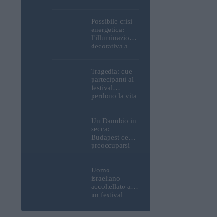
Parlamento, del
Castello di
Buda e della
Possibile crisi
Cittadella
energetica:
verranno
l’illuminazione
spente
decorativa a
Budapest
potrebbe essere
spenta!
Tragedia: due
partecipanti al
festival
perdono la vita
all’Ozora
Festival in
Ungheria
Un Danubio in
secca:
Budapest deve
preoccuparsi
del proprio
approvvigiona
mento idrico?
Uomo
Un esperto
israeliano
mette in luce
accoltellato a
un fatto
un festival
sorprendente
ungherese