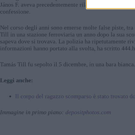
János F. aveva precedentemente rilasciato dichiarazion
confessione.
Nel corso degli anni sono emerse molte false piste, tr
Till in una stazione ferroviaria un anno dopo la sua sco
sapeva dove si trovava. La polizia ha ripetutamente rivi
informazioni hanno portato alla svolta, ha scritto 444.h
Tamás Till fu sepolto il 5 dicembre, in una bara bianca
Leggi anche:
Il corpo del ragazzo scomparso è stato trovato d
Immagine in primo piano:
depositphotos.com