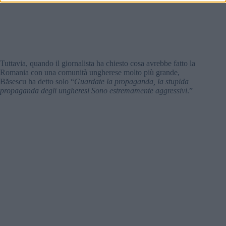
Tuttavia, quando il giornalista ha chiesto cosa avrebbe fatto la
Romania con una comunità ungherese molto più grande,
Băsescu ha detto solo “
Guardate la propaganda, la stupida
propaganda degli ungheresi Sono estremamente aggressivi
.”