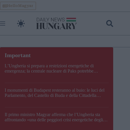
Skip
HelloMagyar
to
content
L’Ungheria si prepara a restrizioni energetiche di
emergenza; la centrale nucleare di Paks potrebbe
chiudere questo fine settimana
I monumenti di Budapest resteranno al buio: le luci del
Parlamento, del Castello di Buda e della Cittadella
verranno spente
Il primo ministro Magyar afferma che l’Ungheria sta
affrontando «una delle peggiori crisi energetiche degli
ultimi decenni» e comunica la nuova data di chiusura di