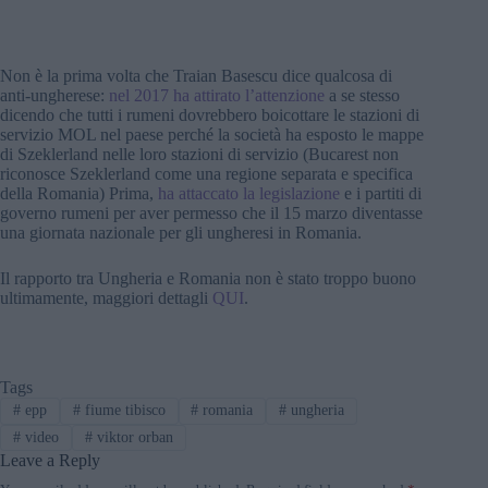
Non è la prima volta che Traian Basescu dice qualcosa di
anti-ungherese:
nel 2017 ha attirato l’attenzione
a se stesso
dicendo che tutti i rumeni dovrebbero boicottare le stazioni di
servizio MOL nel paese perché la società ha esposto le mappe
di Szeklerland nelle loro stazioni di servizio (Bucarest non
riconosce Szeklerland come una regione separata e specifica
della Romania) Prima,
ha attaccato la legislazione
e i partiti di
governo rumeni per aver permesso che il 15 marzo diventasse
una giornata nazionale per gli ungheresi in Romania.
Il rapporto tra Ungheria e Romania non è stato troppo buono
ultimamente, maggiori dettagli
QUI
.
Tags
#
epp
#
fiume tibisco
#
romania
#
ungheria
#
video
#
viktor orban
Leave a Reply