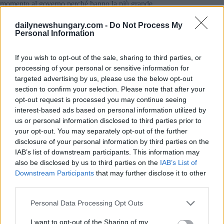
momento al governo perché hanno la più grande
organizzazione del paese.
dailynewshungary.com -
Do Not Process My
Personal Information
A proposito della relazione ungherese-rumena, ha detto che
va bene Ma non gli piace che il ministro degli esteri
ungherese abbia proibito al personale delle ambasciate
If you wish to opt-out of the sale, sharing to third parties, or
ungheresi di celebrare il 1° dicembre Quello è il giorno
processing of your personal or sensitive information for
nazionale della Romania, ma è una tragedia per l’Ungheria
targeted advertising by us, please use the below opt-out
allo stesso tempo perché commemora la perdita della
Transilvania e di molti altri territori con quasi 2 milioni di
section to confirm your selection. Please note that after your
ungheresi che vivono lì.
opt-out request is processed you may continue seeing
interest-based ads based on personal information utilized by
Ha anche detto che la Romania inizia al Tibisco.
us or personal information disclosed to third parties prior to
your opt-out. You may separately opt-out of the further
disclosure of your personal information by third parties on the
IAB’s list of downstream participants. This information may
also be disclosed by us to third parties on the
IAB’s List of
Downstream Participants
that may further disclose it to other
third parties.
Please note that this website/app uses one or more Google
Personal Data Processing Opt Outs
services and may gather and store information including but
not limited to your visit or usage behaviour. You may click to
I want to opt-out of the Sharing of my