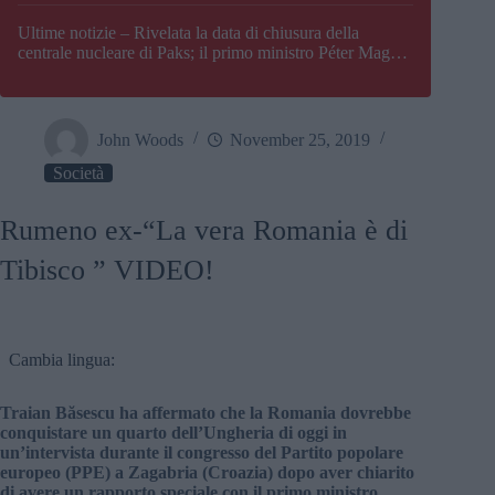
Paks
Ultime notizie – Rivelata la data di chiusura della
centrale nucleare di Paks; il primo ministro Péter Magyar
afferma che l’Ungheria potrebbe trovarsi ad affrontare
una crisi energetica
John Woods
November 25, 2019
Società
Rumeno ex-“La vera Romania è di
Tibisco ” VIDEO!
Cambia lingua:
Traian Băsescu ha affermato che la Romania dovrebbe
conquistare un quarto dell’Ungheria di oggi in
un’intervista durante il congresso del Partito popolare
europeo (PPE) a Zagabria (Croazia) dopo aver chiarito
di avere un rapporto speciale con il primo ministro