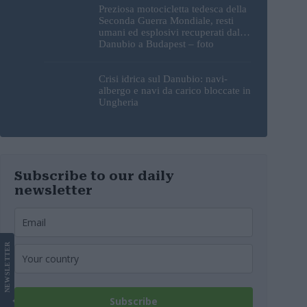
Preziosa motocicletta tedesca della
Seconda Guerra Mondiale, resti
umani ed esplosivi recuperati dal
Danubio a Budapest – foto
Crisi idrica sul Danubio: navi-
albergo e navi da carico bloccate in
Ungheria
Subscribe to our daily
newsletter
LETTER
NEWS
Subscribe